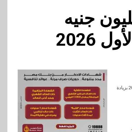
تحقق صافي ربح221 مليون جنيه
للتمويل الاستهلاكي إجمالي إيرادات بقيمة 1.52 مليار جنيه بالربع الأول المنتهي في 31 مارس 2026 بزيادة