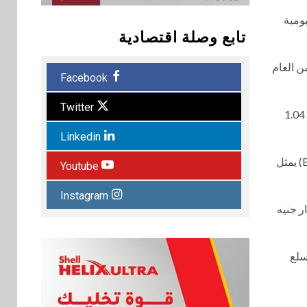
ومية
تابع وصلة اقتصادية
ـ 6.5 مرة في الفترة نفسها من العام
Facebook
Twitter
وتضم شبكة ڤاليو أكثر من 9,500 شريك من التجار، كما وصل قطاع العملاء غير المتعاملين مع البنوك إلى 366 ألف عميل، ساهموا بمبلغ 1.04
Linkedin
وشهدت باقة لمنتجات ڤاليو توسعاً ملحوظاً وتنوعاً عبر مختلف القطاعات عالية النمو. ولا يزال منتج “U” للشراء الآن والدفع لاحقاً (BNPL) يمثل
Youtube
Instagram
وي للتفاعل اليومي، حيث قفز حجم الإنفاق من خلالها بنسبة 77% ليصل إلى 1.66 مليار جنيه
قروض المخصصة للسلع