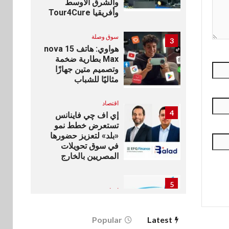
والشرق الأوسط
وأفريقيا Tour4Cure
سوق وصلة
3
هواوي: هاتف nova 15
Max بطارية ضخمة
وتصميم متين جهازًا
مثاليًا للشباب
اقتصاد
4
إي اف چي فاينانس
تستعرض خطط نمو
«بلد» لتعزيز حضورها
في سوق تحويلات
المصريين بالخارج
5
اخبار
بيان توضيحي صادر عن
شركة ناتجاس
Popular
Latest