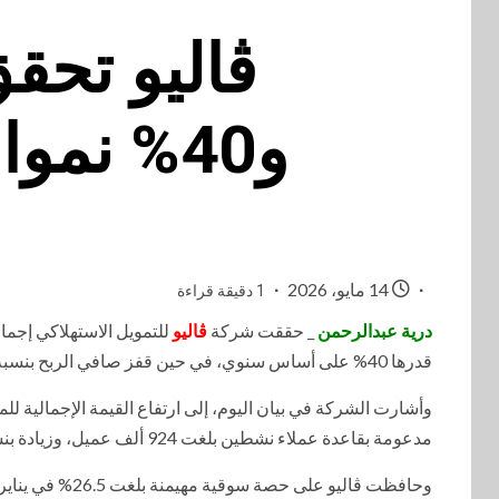
و40% نموا بالإيرادات بالربع بالأول 2026
14 مايو، 2026
1 دقيقة قراءة
درية عبدالرحمن
_ حققت شركة
ڤاليو
قدرها 40% على أساس سنوي، في حين قفز صافي الربح بنسبة 78% ليصل إلى 221 مليون جنيه.
مدعومة بقاعدة عملاء نشطين بلغت 924 ألف عميل، وزيادة بنسبة 49% في عدد المعاملات لتصل إلى 2.53 مليون معاملة.
وحافظت ڤاليو على حصة سوقية مهيمنة بلغت 26.5% في يناير 2026 مع الالتزام بنسبة منخفضة للقروض المتعثرة (NPL) بلغت 1.24%.