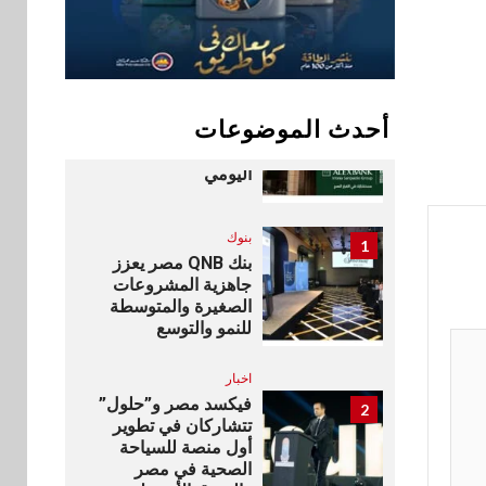
التدريب الرسمية
لكاسبرسكي
10
بنوك
أحدث الموضوعات
بنك الإسكندرية يطلق
الحساب الجاري “ابدأ”
اليومي
بنوك
1
بنك QNB مصر يعزز
جاهزية المشروعات
الصغيرة والمتوسطة
للنمو والتوسع
اخبار
فيكسد مصر و”حلول”
2
تتشاركان في تطوير
أول منصة للسياحة
الصحية في مصر