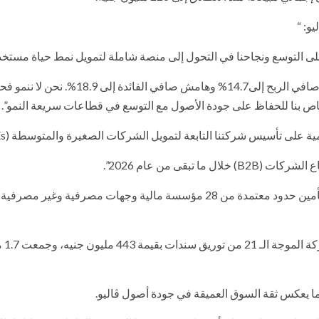
و: “
أضاف: “لقد تميز هذا الربع بربحية استثنائية، حيث توسع هامش صافي الربح إلى14.7% وهامش صافي
خاص بنا للحفاظ على جودة الأصول مع التوسع في قطاعات سريعة النمو”.
مية على تأسيس شركتنا التابعة لتمويل الشركات الصغيرة والمتوسطة (SMEs)،
بقى من عام 2026”.
جدير بالذكر، أن ڤاليو قامت بتعزيز هيكل رأس مالها من خلال تأمين حدود معتمدة من 28 مؤسسة مالية وجهات مصرفية 
كما تميز الربع الأول ب