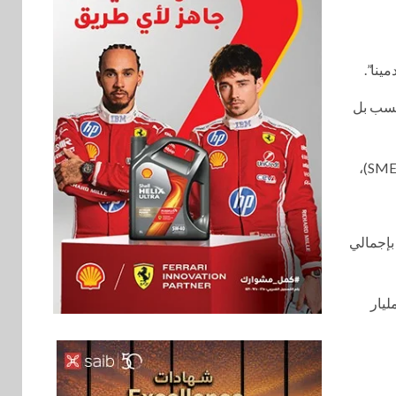
 الفائدة إلى 18.9%. نحن لا ننمو فحسب بل
وغير مصرفية بإجمالي
سرعة تدوير رأس المال، حيث أتمت الشركة الموجة الـ 21 من توريق سندات بقيمة 443 مليون جنيه، وجمعت 1.7 مليار
سوق وصلة
6
vivo تشعل المنافسة
في مصر مع إطلاق