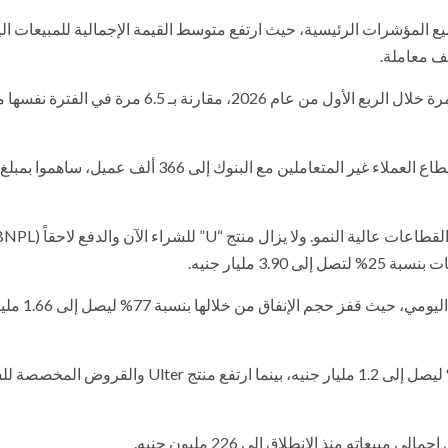
ع المؤشرات الرئيسية، حيث ارتفع متوسط القيمة الإجمالية للمبيعات الي
ووفق للبيان، ارتفع معدل تكرار المعاملات لكل عميل إلى 8.1 مرة خلال الربع الأول من عام 2026، مقارنة ب
3 مليار جنيه.
وبالتوازي، برزت البطاقة مسبقة الدفع كمحرك حي
كما أظهر منتج Shift لتمويل السيارات مرونة بزيادة قدرها 31% ليصل إلى 1.2 مليار جنيه، بينما ارتفع منتج Ulter وال