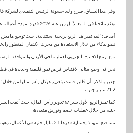
وفي هذا السياق، صرح وليد حسونة الرئيس التنفيذي لشركة ڤالي
تؤكد نتائجنا في الربع الأول من عام 2026 قدرة نموذج أعمالنا على التوسع ونجاحنا في التحول إلى منصة شاملة لتمويل نمط حياة مستخدمينا”.
ننمو بذكاء من خلال الاستفادة من محرك الائتمان المتطور وال
تابع: ومع الافتتاح التجريبي لعملياتنا في الأردن والموافقة الرس
نحن في وضع مثالي لاقتناص فرص نمو إقليمية وجديدة في قطاع الشركات (B2B) خلال ما ت
21.2 مليار جنيه،
جنيه من خلال عمليات خصم وتوريق متعددة،
مما ضخ سيولة إجمالية قدرها 2.1 مليار جنيه في الأعمال، وهو ما يعكس ثقة السوق العميقة في جودة أصول ڤاليو.