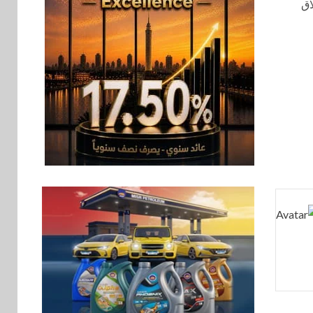
لاق
Y500 المزود ببطارية
بسعة 8100 مللي أمبير
بنوك
تأمين
7
نكست وكاف للتأمين
يطلقان تحالفًا
استراتيجيًا لتقديم حلول
تأمينية متكاملة لعملاء
البنك
اقتصاد
8
رئيس مجلس القضاء
الأعلى يوقّع بروتوكول
تعاون مع البريد لتقديم
خدمة الإعلان
الإلكتروني المسجل
اخبار
9
RAKICT تعلن عن
شراكة استراتيجية مع
MCS لإطلاق محفظة