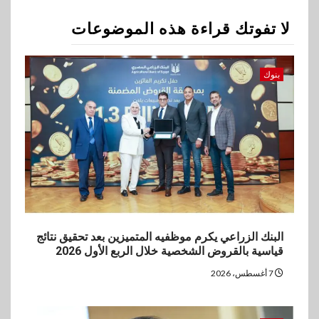
يورو صافي ربح في النصف الأول
2026
لا تفوتك قراءة هذه الموضوعات
3
اخبار
بنوك
غرفة القاهرة تنظم ندوة إلكترونية
لدعم الصادرات وتحقيق
مستهدفات رؤية مصر 2030
4
بنوك
بنك مصر يشارك في فعالية اليوم
العالمي للشباب ويقدم العديد من
العروض المجانية
البنك الزراعي يكرم موظفيه المتميزين بعد تحقيق نتائج
5
قياسية بالقروض الشخصية خلال الربع الأول 2026
بنوك
بنك QNB مصر يعزز جاهزية
7 أغسطس، 2026
المشروعات الصغيرة والمتوسطة
للنمو والتوسع