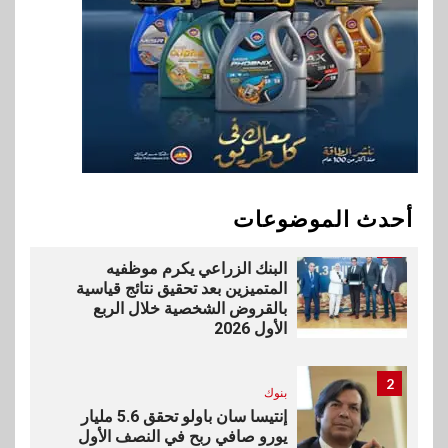
بيان توضيحي صادر عن شركة
ناتجاس
10
سوق وصلة
vivo تشعل المنافسة في مصر
مع إطلاق Y500 المزود ببطارية
بسعة 8100 مللي أمبير
أحدث الموضوعات
1
بنوك
البنك الزراعي يكرم موظفيه
المتميزين بعد تحقيق نتائج قياسية
بالقروض الشخصية خلال الربع
الأول 2026
2
بنوك
إنتيسا سان باولو تحقق 5.6 مليار
يورو صافي ربح في النصف الأول