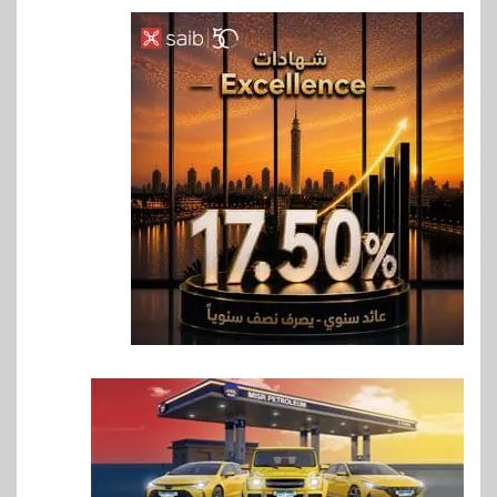
6
اخبار
فيكسد مصر و”حلول” تتشاركان
في تطوير أول منصة للسياحة
الصحية في مصر والشرق الأوسط
وأفريقيا Tour4Cure
7
سوق وصلة
هواوي: هاتف nova 15
Max بطارية ضخمة وتصميم متين
جهازًا مثاليًا للشباب
8
اقتصاد
إي اف چي فاينانس تستعرض
خطط نمو «بلد» لتعزيز حضورها
في سوق تحويلات المصريين
بالخارج
9
اخبار