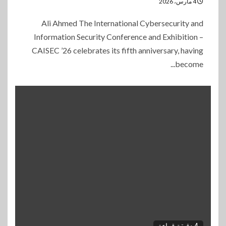
4 مارس، 2026
Ali Ahmed The International Cybersecurity and
Information Security Conference and Exhibition –
CAISEC ’26 celebrates its fifth anniversary, having
become...