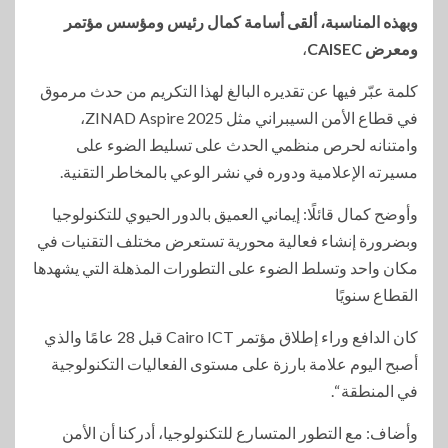
وبهذه المناسبة، ألقى أسامة كمال رئيس ومؤسس مؤتمر
ومعرض CAISEC
،
كلمة عبّر فيها عن تقديره البالغ لهذا التكريم من حدث مرموق
في قطاع الأمن السيبراني مثل ZINAD Aspire 2025،
وامتنانه لحرص منظمي الحدث على تسليط الضوء على
مسيرته الإعلامية ودوره في نشر الوعي بالمخاطر التقنية.
وأوضح كمال قائلًا: إيماني العميق بالدور الحيوي للتكنولوجيا
وبضرورة إنشاء فعالية محورية تستعرض مختلف التقنيات في
مكان واحد وتسلط الضوء على التطورات المذهلة التي يشهدها
القطاع سنويًا
كان الدافع وراء إطلاق مؤتمر Cairo ICT قبل 28 عامًا والذي
أصبح اليوم علامة بارزة على مستوى الفعاليات التكنولوجية
في المنطقة “.
وأضاف: مع التطور المتسارع للتكنولوجيا، أدركنا أن الأمن