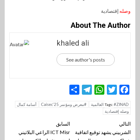
وصله
إقتصادية
About The Author
khaled ali
See author's posts
Telegram
Share
WhatsApp
Twitter
Facebook
#ZINAD العالمية
#معرض ومؤتمر Caisec’25
أسامة كمال
Tags:
وصله إقتصادية
تنقل
التالي
السابق
المقالة
الشربيني يشهد توقيع اتفاقية
ICT Misr الراعي البلاتيني