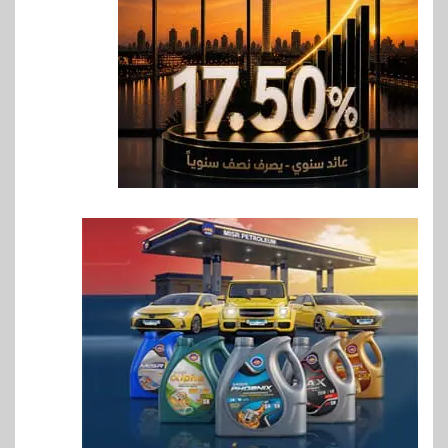
للنمو والتوسع
7
اخبار
فيكسد مصر و”حلول” تتشاركان
في تطوير أول منصة للسياحة
الصحية في مصر والشرق الأوسط
وأفريقيا Tour4Cure
8
سوق وصلة
هواوي: هاتف nova 15
Max بطارية ضخمة وتصميم متين
جهازًا مثاليًا للشباب
9
اقتصاد
إي اف چي فاينانس تستعرض
خطط نمو «بلد» لتعزيز حضورها
في سوق تحويلات المصريين
بالخارج