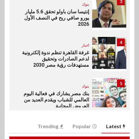
3
بنوك
إنتيسا سان باولو تحقق 5.6 مليار
يورو صافي ربح في النصف الأول
2026
4
اخبار
غرفة القاهرة تنظم ندوة إلكترونية
لدعم الصادرات وتحقيق
مستهدفات رؤية مصر 2030
5
بنوك
بنك مصر يشارك في فعالية اليوم
العالمي للشباب ويقدم العديد من
العروض المجانية
6
Trending
Popular
Latest
بنوك
بنك QNB مصر يعزز جاهزية