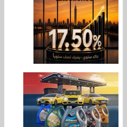
غرفة القاهرة تنظم ندوة إلكترونية
لدعم الصادرات وتحقيق
مستهدفات رؤية مصر 2030
7
بنوك
بنك مصر يشارك في فعالية اليوم
العالمي للشباب ويقدم العديد من
العروض المجانية
8
بنوك
بنك QNB مصر يعزز جاهزية
المشروعات الصغيرة والمتوسطة
للنمو والتوسع
9
اخبار
فيكسد مصر و”حلول” تتشاركان
في تطوير أول منصة للسياحة
الصحية في مصر والشرق الأوسط