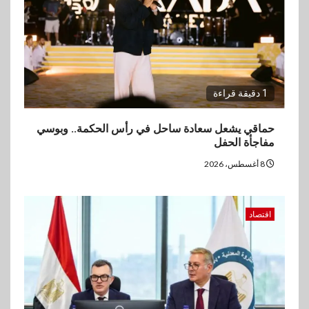
3
اقتصاد
ارتفاع أسعار النفط مع تصاعد
المخاوف بشأن مستقبل الملاحة
في مضيق هرمز
1 دقيقة قراءة
4
بنوك
البنك الزراعي يكرم موظفيه
حماقي يشعل سعادة ساحل في رأس الحكمة.. وبوسي
المتميزين بعد تحقيق نتائج قياسية
مفاجأة الحفل
بالقروض الشخصية خلال الربع
الأول 2026
8 أغسطس، 2026
5
بنوك
اقتصاد
إنتيسا سان باولو تحقق 5.6 مليار
يورو صافي ربح في النصف الأول
2026