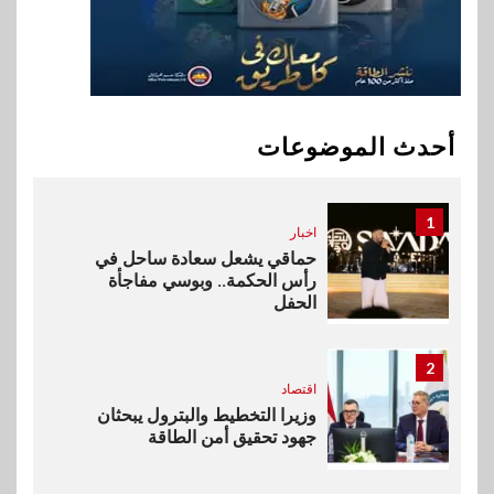
وأفريقيا Tour4Cure
10
سوق وصلة
هواوي: هاتف nova 15
Max بطارية ضخمة وتصميم متين
أحدث الموضوعات
جهازًا مثاليًا للشباب
1
اخبار
حماقي يشعل سعادة ساحل في
رأس الحكمة.. وبوسي مفاجأة
الحفل
2
اقتصاد
وزيرا التخطيط والبترول يبحثان
جهود تحقيق أمن الطاقة