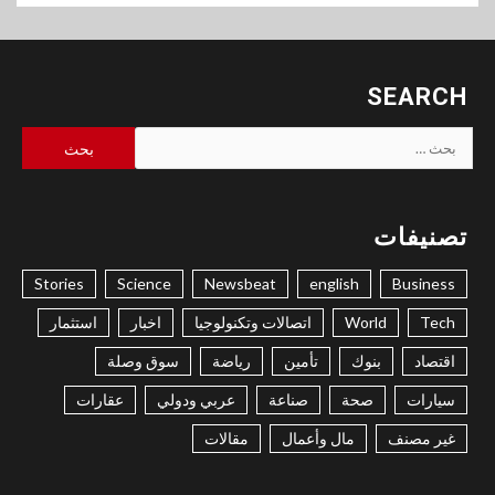
SEARCH
البحث
عن:
تصنيفات
Stories
Science
Newsbeat
english
Business
Tech
World
اتصالات وتكنولوجيا
اخبار
استثمار
اقتصاد
بنوك
تأمين
رياضة
سوق وصلة
سيارات
صحة
صناعة
عربي ودولي
عقارات
غير مصنف
مال وأعمال
مقالات