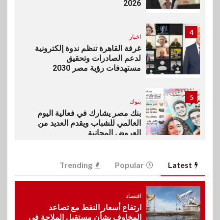
2026
4
اخبار
غرفة القاهرة تنظم ندوة إلكترونية
لدعم الصادرات وتحقيق
مستهدفات رؤية مصر 2030
5
بنوك
بنك مصر يشارك في فعالية اليوم
العالمي للشباب ويقدم العديد من
العروض المجانية
6
Trending
Popular
Latest
بنوك
بنك QNB مصر يعزز جاهزية
المشروعات الصغيرة والمتوسطة
اقتصاد
للنمو والتوسع
ارتفاع أسعار النفط مع تصاعد
المخاوف بشأن مستقبل الملاحة في