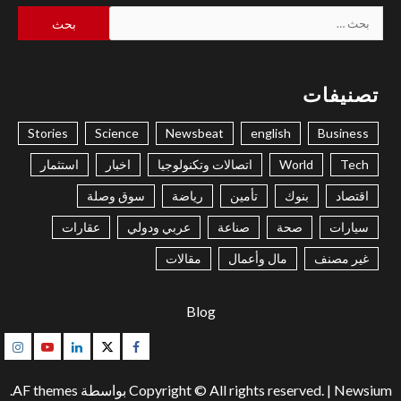
البحث
عن:
تصنيفات
Stories
Science
Newsbeat
english
Business
Tech
World
اتصالات وتكنولوجيا
اخبار
استثمار
اقتصاد
بنوك
تأمين
رياضة
سوق وصلة
سيارات
صحة
صناعة
عربي ودولي
عقارات
غير مصنف
مال وأعمال
مقالات
Blog
gram
Youtube
Linkedin
Twitter
Facebook
Newsium
|
Copyright © All rights reserved.
بواسطة AF themes.