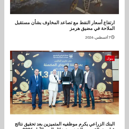
2026
4
ارتفاع أسعار النفط مع تصاعد المخاوف بشأن مستقبل
اخبار
الملاحة في مضيق هرمز
غرفة القاهرة تنظم ندوة إلكترونية
لدعم الصادرات وتحقيق
7 أغسطس، 2026
مستهدفات رؤية مصر 2030
بنوك
5
بنوك
بنك مصر يشارك في فعالية اليوم
العالمي للشباب ويقدم العديد من
العروض المجانية
البنك الزراعي يكرم موظفيه المتميزين بعد تحقيق نتائج