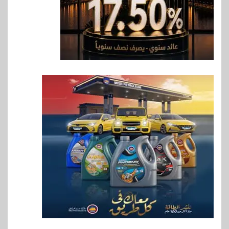
7
اخبار
فيكسد مصر و”حلول” تتشاركان
في تطوير أول منصة للسياحة
الصحية في مصر والشرق الأوسط
وأفريقيا Tour4Cure
8
سوق وصلة
هواوي: هاتف nova 15
Max بطارية ضخمة وتصميم متين
جهازًا مثاليًا للشباب
9
اقتصاد
إي اف چي فاينانس تستعرض
خطط نمو «بلد» لتعزيز حضورها
في سوق تحويلات المصريين
بالخارج
10
اخبار