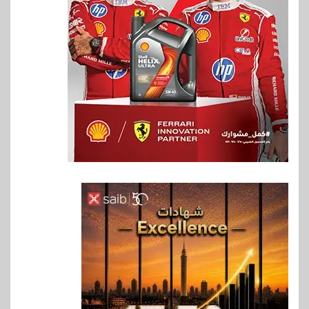
6
بنوك
بنك QNB مصر يعزز جاهزية
المشروعات الصغيرة والمتوسطة
للنمو والتوسع