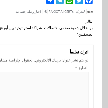
Telegram
Share
WhatsApp
Twitter
Facebook
#شركة RAKICT
AI CERTs®️
اخبار وصله إقتصادية
Tags:
تنقل
التالي
المقالة
من خلال شعبة صحفي الاتصالات ..شراكة استراتيجية بين أورنج 
الصحفيين”
اترك تعليقاً
لن يتم نشر عنوان بريدك الإلكتروني.
الحقول الإلزامية مشار إ
التعليق
*