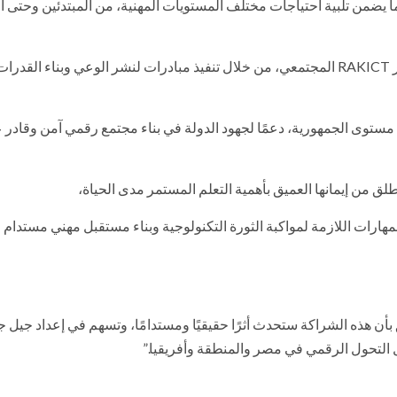
ا يضمن تلبية احتياجات مختلف المستويات المهنية، من المبتدئين وحتى ا
كما كشف سعفان أن عام 2026 سيشهد توسعًا ملحوظًا في دور RAKICT المجتمعي، من خلال تنفيذ مبادرات لنشر الوعي وبناء ال
ستوى الجمهورية، دعمًا لجهود الدولة في بناء مجتمع رقمي آمن وقادر 
ارات اللازمة لمواكبة الثورة التكنولوجية وبناء مستقبل مهني مستدام ق
ت كبيرة خلال عام 2026 وما بعده، ونثق بأن هذه الشراكة ستحدث أثرًا حقيقيًا ومستدامًا، وتسهم في إعداد ج
ل التحول الرقمي في مصر والمنطقة وأفريقيا.”