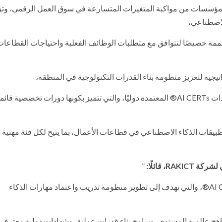
ار التزام RAKICT بتمكين الأفراد والمؤسسات من مواكبة المتغيرات المتسارعة في سوق العمل الرقمي،
الاصطناعي،
صممة خصيصًا لتتوافق مع متطلبات الوظائف الفعلية واحتياجات القطاعا
حيث ستقوم الشركة بتقديم مجموعة متكاملة من برامج وشهادات AI CERTs®️ المعتمدة دوليًا، والتي تتميز بكونها دورات تخصص
تطبيقات الذكاء الاصطناعي في قطاعات الأعمال، بما يتيح لكل فئة مهنية
، قائلًا:
”
نحن فخورون بالإعلان عن هذه الشراكة الاستراتيجية مع AI CERTs®️، والتي تهدف إلى تطوير منظومة تدريب واعتماد مهارات الذكاء
اهج عالمية المستوى، وبرامج بناء قدرات عملية، وشهادات دولية معترف ب