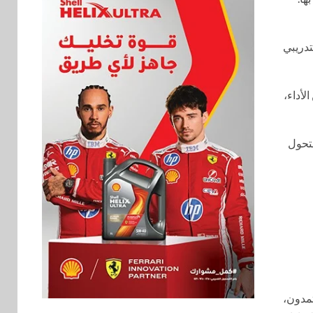
 التدريبي
لأداء،
التحول
مدون،