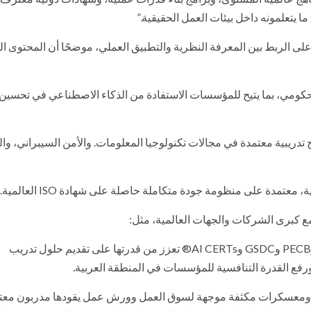
 يتعلمونه داخل بيئات العمل الحقيقية.”
أن هذه الشراكة تعكس رؤية RAKICT القائمة على الربط بين المعرفة النظرية والتطبيق العملي، موضحًا أن المحتوى
الحكومي، بما يتيح للمؤسسات الاستفادة من الذكاء الاصطناعي في تحسين ا
فيذ برامج تدريبية معتمدة في مجالات تكنولوجيا المعلومات. والأمن السيبراني، و
مدة على منظومة جودة متكاملة حاصلة على شهادة ISO العالمية.
Microsoft وCisco وCompTIA وPeopleCert وCertNexus وPECB وGSDC وAI CERTs®️ تعزز من قدرتها على تقديم حلول تدريب
رفع القدرة التنافسية للمؤسسات في المنطقة العربية.
، ومعسكرات مكثفة موجهة لسوق العمل وورش عمل يقودها مدربون معت