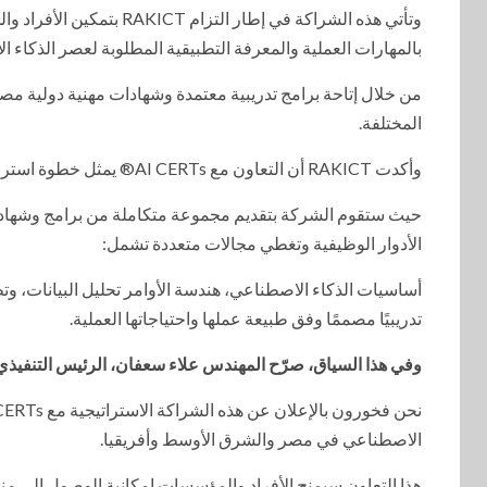
وتأتي هذه الشراكة في إط
بالمهارات العملية والمعرفة التطبيقية المطلوبة لعصر الذكاء 
من خلال إتاحة برامج تدريبية معتمدة وشهادات مهنية دولية م
المختلفة.
وأكدت RAKICT أن التعاون مع AI CERTs®️ يمثل خطوة استراتيجية لتعزيز منظومة بناء القدرات التكنولوجية في المنطقة،
الأدوار الوظيفية وتغطي مجالات متعددة تشمل:
أساسيات الذكاء الاصطناعي، هندسة الأوامر تحليل البيانات، و
تدريبيًا مصممًا وفق طبيعة عملها واحتياجاتها العملية.
وفي هذا السياق، صرّح المهندس علاء سعفان، الرئيس التنفيذي لشركة RAKICT
الاصطناعي في مصر والشرق الأوسط وأفريقيا.
هذا التعاون سيمنح الأفراد والمؤسسات إمكانية الوصول إلى من