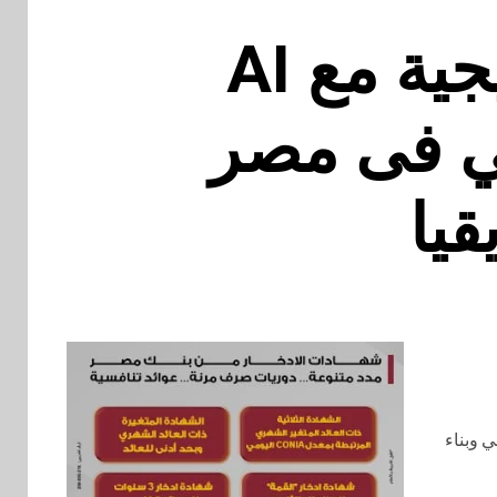
RAKICT توقع شراكة استراتيجية مع AI
قمي فى مصر
يا
 وبناء