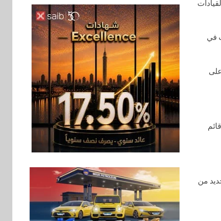
لقيادات
بنوك
6
بنك QNB مصر يعزز
جاهزية المشروعات
قدرات في
الصغيرة والمتوسطة
للنمو والتوسع
على
اخبار
فيكسد مصر و”حلول”
7
تتشاركان في تطوير
أول منصة للسياحة
الصحية في مصر
ائم
والشرق الأوسط
وأفريقيا Tour4Cure
سوق وصلة
8
هواوي: هاتف nova 15
يل جديد من
Max بطارية ضخمة
وتصميم متين جهازًا
مثاليًا للشباب