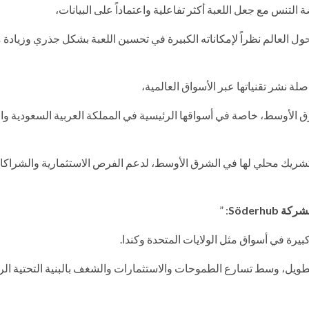
لتنس مع جعل اللعبة أكثر تفاعلية واعتماداً على البيانات،
حول العالم نظراً لإمكاناته الكبيرة في تحسين اللعبة بشكل جذري وزيادة
 الأوسط، خاصة في أسواقها الرئيسية في المملكة العربية السعودية وا
عم هذه الجهود، عقدت PlayReplay شراكة مع Söderhub كشريك محلي لها في الشرق الأوسط، لدعم الفرص الاستثمارية والش
Söderh
: ”
ويل، وسط تسارع الطموحات والاستثمارات والشغف بالبنية التحتية الر