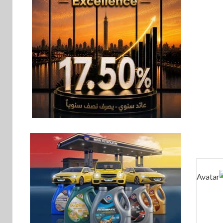
سوق وصلة
7
هواوي: هاتف nova 15
Max بطارية ضخمة
وتصميم متين جهازًا
مثاليًا للشباب
اقتصاد
8
إي اف چي فاينانس
تستعرض خطط نمو
«بلد» لتعزيز حضورها
في سوق تحويلات
المصريين بالخارج
9
اخبار
بيان توضيحي صادر عن
شركة ناتجاس