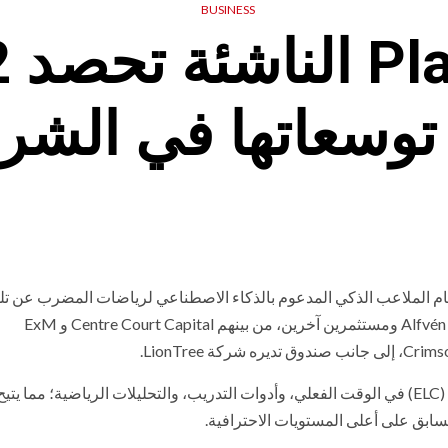
BUSINESS
أ توسعاتها في الش
ام الملاعب الذكي المدعوم بالذكاء الاصطناعي لرياضات المضرب عن تلق
استثماراً بقيمة 12 مليون دولار من شركة Alfvén & Didrikson (A&D) ومستثمرين آخرين، من بينهم Centre Court Capital و ExM
وتقدم PlayReplay تقنيات التحكيم الإلكتروني لخطوط الملعب (ELC) في الوقت الفعلي، وأدوات التدريب، والتحليلات الرياضية؛ مما يتي
سابق على أعلى المستويات الاحترافية.