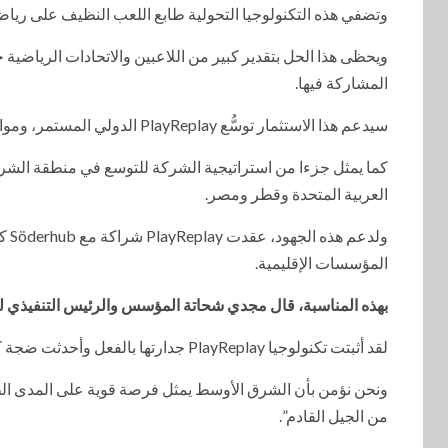
وتضفي هذه التكنولوجيا التحولية طابع اللعب النظيف على رياضة ا
ويحظى هذا الحل بتقدير كبير من اللاعبين والاتحادات الرياضية 
المشاركة فيها.
سيدعم هذا الاستثمار توسُّع PlayReplay الدولي المستمر، ومواصلة نشر تقنياتها عبر الأسواق العالمية،
كما يمثل جزءا من استراتيجية الشركة للتوسع في منطقة الشرق
العربية المتحدة وقطر ومصر.
ولد
المؤسسات الإقليمية.
بهذه المناسبة، قال مجدي شحاتة المؤسس والرئيس التنفيذي لشركة ub
لقد أثبتت تكنولوجيا PlayReplay جدارتها بالفعل وأحدثت ضجة كبيرة في أسواق مثل الولايات المتحدة وكندا.
ونحن نؤمن بأن الشرق الأوسط يمثل فرصة قوية على المدى الط
من الجيل القادم”.