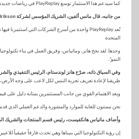
كما سيدعم هذا الاستثمار توسع PlayReplay في رياضات جديدة، ومواصلة نشر تقنياتها عبر الأندية والاتحادات العالمية.
من جانبه، قال مانس ألفين، الشريك المؤسس لشركة Alfvén & Didrikson
المتحدة
وحدها. لقد نجح هانز، وماتياس، وفريق العمل في بناء تكنولوج
النمو”.
وفي السياق ذاته، صرّح هانز لوندستام، الرئيس التنفيذي والشريك الم
طريقنا لإعادة تعريف تجربة التنس لكل لاعب على وجه الأرض،
ويعد الاهتمام القوي من جانب المستثمرين بمثابة دليل على قيم
نحن ممتنون للغاية للموارد والمشورة والدعم العملي الذي قدمته لنا A&D بالفعل، ونتطلع إلى تعاون مثمر وداعم
وأضاف ماتياس هانكفيست، رئيس قسم المنتجات والشريك المؤسس لش
إن رؤية التكنولوجيا التي بنيناها وهي تحدث فارقاً حقيقياً للاعبي