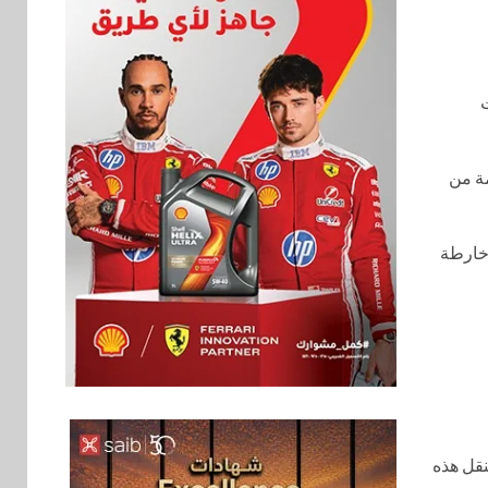
لولايات
مة من
 خارطة
اخبار
فيكسد مصر و”حلول”
6
تتشاركان في تطوير
أول منصة للسياحة
الصحية في مصر
والشرق الأوسط
لنقل هذه
وأفريقيا Tour4Cure