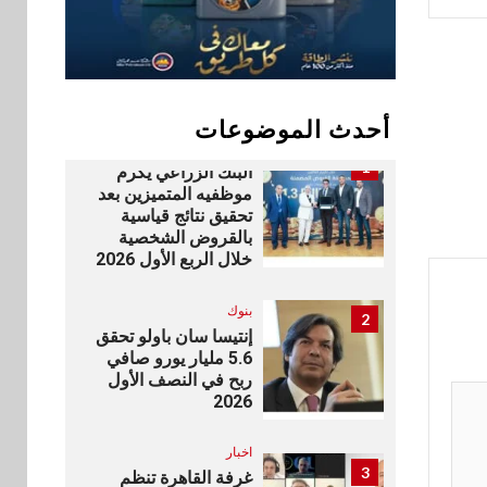
سوق وصلة
10
vivo تشعل المنافسة
في مصر مع إطلاق
Y500 المزود ببطارية
بسعة 8100 مللي أمبير
أحدث الموضوعات
بنوك
1
البنك الزراعي يكرم
موظفيه المتميزين بعد
تحقيق نتائج قياسية
بالقروض الشخصية
خلال الربع الأول 2026
بنوك
2
إنتيسا سان باولو تحقق
5.6 مليار يورو صافي
ربح في النصف الأول
2026
اخبار
3
غرفة القاهرة تنظم