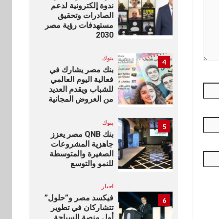
ندوة إلكترونية لدعم
الصادرات وتحقيق
مستهدفات رؤية مصر
2030
بنوك
4
بنك مصر يشارك في
فعالية اليوم العالمي
للشباب ويقدم العديد
من العروض المجانية
بنوك
5
بنك QNB مصر يعزز
جاهزية المشروعات
الصغيرة والمتوسطة
للنمو والتوسع
اخبار
فيكسد مصر و”حلول”
6
تتشاركان في تطوير
أول منصة للسياحة