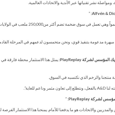
: ”
تُعد PlayReplay واحدة من أسرع الشركات التي استثمرنا فيها نمواً وهي تعمل في سوق ضخمة تضم أكثر من250,000 ملعب في ا
يا مبهرة مدعومة بتنفيذ قوي، ونحن متحمسون لدعمهم في المرحلة القاد
ؤسس لشركة PlayReplay:
يمثل هذا الاستثمار محطة فارقة في
ة منتجنا والزخم الذي نكتسبه في السوق.
 للغاية”.
ركة PlayReplay
: ”
ن والمدربين والاتحادات هو ما يدفعنا للأمام. يمنحنا هذا الاستثمار الفرصة 