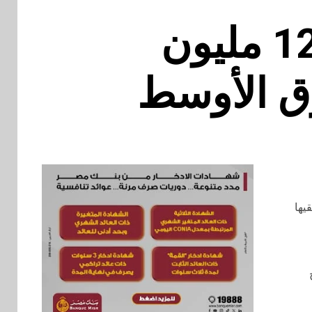
PlayReplay الناشئة تحصد 12 مليون
رق الأوسط
يها
ح