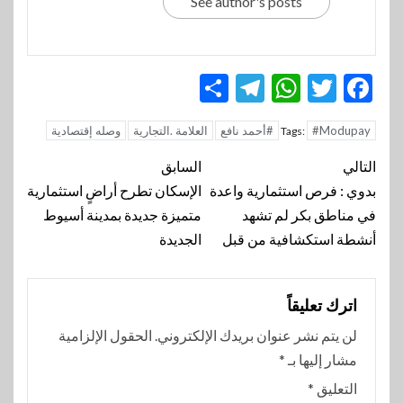
See author's posts
Telegram
Share
WhatsApp
Twitter
Facebook
#Modupay
#أحمد نافع
العلامة .التجارية
وصله إقتصادية
Tags:
تنقل
التالي
السابق
المقالة
بدوي : فرص استثمارية واعدة
الإسكان تطرح أراضٍ استثمارية
في مناطق بكر لم تشهد
متميزة جديدة بمدينة أسيوط
أنشطة استكشافية من قبل
الجديدة
اترك تعليقاً
لن يتم نشر عنوان بريدك الإلكتروني.
الحقول الإلزامية
مشار إليها بـ
*
التعليق
*