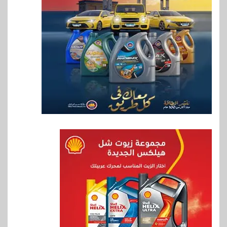
بروتوكول تعاون مع البريد لتقديم
خدمة الإعلان الإلكتروني المسجل
7
اخبار
RAKICT تعلن عن شراكة
استراتيجية مع MCS لإطلاق
محفظة التدريب الرسمية
لكاسبرسكي
8
بنوك
بنك الإسكندرية يطلق الحساب
الجاري “ابدأ” اليومي
9
اخبار
سيارات
راية للمباني الذكية وSungrow
تعززان مكانة Electra كأسرع
شبكة لشحن المركبات الكهربائية
في مصر