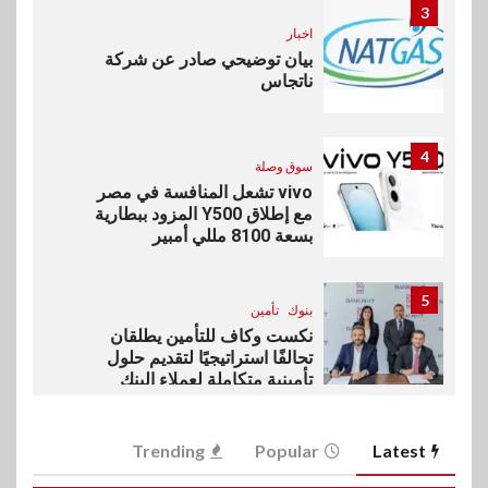
3
اخبار
بيان توضيحي صادر عن شركة
ناتجاس
4
سوق وصلة
vivo تشعل المنافسة في مصر
مع إطلاق Y500 المزود ببطارية
بسعة 8100 مللي أمبير
5
بنوك
تأمين
نكست وكاف للتأمين يطلقان
تحالفًا استراتيجيًا لتقديم حلول
تأمينية متكاملة لعملاء البنك
6
Trending
Popular
Latest
اقتصاد
رئيس مجلس القضاء الأعلى يوقّع