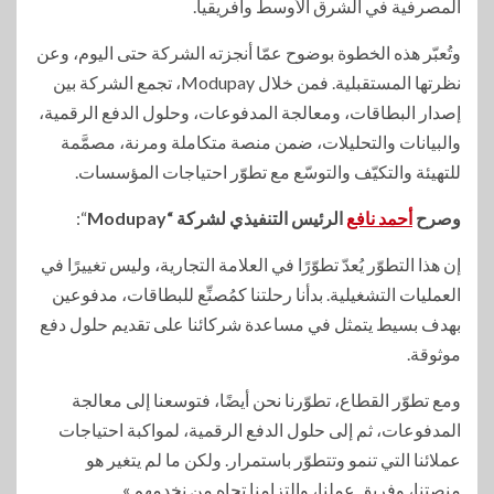
المصرفية في الشرق الأوسط وأفريقيا.
وتُعبّر هذه الخطوة بوضوح عمّا أنجزته الشركة حتى اليوم، وعن
نظرتها المستقبلية. فمن خلال Modupay، تجمع الشركة بين
إصدار البطاقات، ومعالجة المدفوعات، وحلول الدفع الرقمية،
والبيانات والتحليلات، ضمن منصة متكاملة ومرنة، مصمَّمة
للتهيئة والتكيّف والتوسّع مع تطوّر احتياجات المؤسسات.
وصرح
أحمد نافع
الرئيس التنفيذي لشركة “Modupay
“:
إن هذا التطوّر يُعدّ تطوّرًا في العلامة التجارية، وليس تغييرًا في
العمليات التشغيلية. بدأنا رحلتنا كمُصنِّع للبطاقات، مدفوعين
بهدف بسيط يتمثل في مساعدة شركائنا على تقديم حلول دفع
موثوقة.
ومع تطوّر القطاع، تطوّرنا نحن أيضًا، فتوسعنا إلى معالجة
المدفوعات، ثم إلى حلول الدفع الرقمية، لمواكبة احتياجات
عملائنا التي تنمو وتتطوّر باستمرار. ولكن ما لم يتغير هو
منصتنا، وفريق عملنا، والتزامنا تجاه من نخدمهم.»