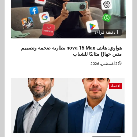
3
اخبار
بيان توضيحي صادر عن شركة
ناتجاس
1 دقيقة قراءة
4
هواوي: هاتف nova 15 Max بطارية ضخمة وتصميم
سوق وصلة
متين جهازًا مثاليًا للشباب
vivo تشعل المنافسة في مصر
مع إطلاق Y500 المزود ببطارية
5 أغسطس، 2026
بسعة 8100 مللي أمبير
اقتصاد
5
بنوك
تأمين
نكست وكاف للتأمين يطلقان
تحالفًا استراتيجيًا لتقديم حلول
تأمينية متكاملة لعملاء البنك