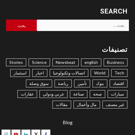
SEARCH
البحث
عن:
تصنيفات
Stories
Science
Newsbeat
english
Business
Tech
World
اتصالات وتكنولوجيا
اخبار
استثمار
اقتصاد
بنوك
تأمين
رياضة
سوق وصلة
سيارات
صحة
صناعة
عربي ودولي
عقارات
غير مصنف
مال وأعمال
مقالات
Blog
gram
Youtube
Linkedin
Twitter
Facebook