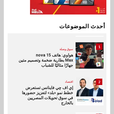
10
بنوك
البنك الأهلي يعين عمرو السُلمي
أحدث الموضوعات
رئيسًا تنفيذيًا للمعاملات المصرفية
الدولية
1
سوق وصلة
هواوي: هاتف nova 15
Max بطارية ضخمة وتصميم متين
جهازًا مثاليًا للشباب
2
اقتصاد
إي اف چي فاينانس تستعرض
خطط نمو «بلد» لتعزيز حضورها
في سوق تحويلات المصريين
بالخارج