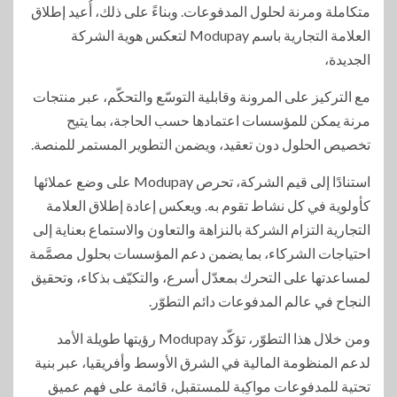
متكاملة ومرنة لحلول المدفوعات. وبناءً على ذلك، أُعيد إطلاق
العلامة التجارية باسم Modupay لتعكس هوية الشركة
الجديدة،
مع التركيز على المرونة وقابلية التوسّع والتحكّم، عبر منتجات
مرنة يمكن للمؤسسات اعتمادها حسب الحاجة، بما يتيح
تخصيص الحلول دون تعقيد، ويضمن التطوير المستمر للمنصة.
استنادًا إلى قيم الشركة، تحرص Modupay على وضع عملائها
كأولوية في كل نشاط تقوم به. ويعكس إعادة إطلاق العلامة
التجارية التزام الشركة بالنزاهة والتعاون والاستماع بعناية إلى
احتياجات الشركاء، بما يضمن دعم المؤسسات بحلول مصمَّمة
لمساعدتها على التحرك بمعدّل أسرع، والتكيّف بذكاء، وتحقيق
النجاح في عالم المدفوعات دائم التطوّر.
ومن خلال هذا التطوّر، تؤكّد Modupay رؤيتها طويلة الأمد
لدعم المنظومة المالية في الشرق الأوسط وأفريقيا، عبر بنية
تحتية للمدفوعات مواكِبة للمستقبل، قائمة على فهم عميق