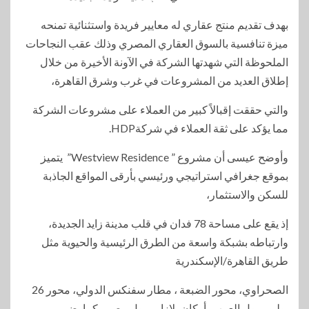
بهدف تقديم منتج عقاري له معايير فريدة واستثنائية تمنحه
ميزة تنافسية بالسوق العقاري المصري وذلك عقب النجاحات
الملحوظة التي شهدتها الشركة في الآونة الأخيرة من خلال
إطلاق العديد من المشروعات في غرب وشرق القاهرة،
والتي حققت إقبالاً كبير من العملاء على مشروعات الشركة
مما يؤكد على ثقة العملاء في شركةHDP.
وأوضح عيسى أن مشروع ” Westview Residence” يتميز
بموقع جغرافي استراتيجي ورئيسي بأرقى المواقع الجاذبة
للسكن والاستثمار،
إذ يقع على مساحة 78 فدان في قلب مدينة زايد الجديدة،
وارتباطه بشبكة واسعة من الطرق الرئيسية والحيوية مثل
طريق القاهرة/الإسكندرية
الصحراوي، محور الضبعة ، مطار سفنكس الدولي، محور 26
يوليو، مول العرب، أركان بلازا، ومول مصر، كما يضم