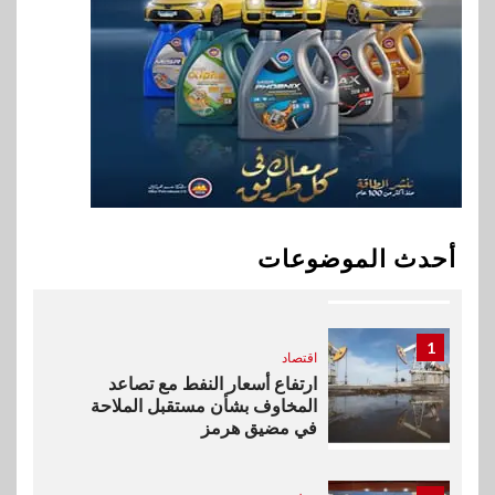
9
اقتصاد
إي اف چي فاينانس تستعرض
خطط نمو «بلد» لتعزيز حضورها
في سوق تحويلات المصريين
بالخارج
10
اخبار
بيان توضيحي صادر عن شركة
أحدث الموضوعات
ناتجاس
1
اقتصاد
ارتفاع أسعار النفط مع تصاعد
المخاوف بشأن مستقبل الملاحة
في مضيق هرمز