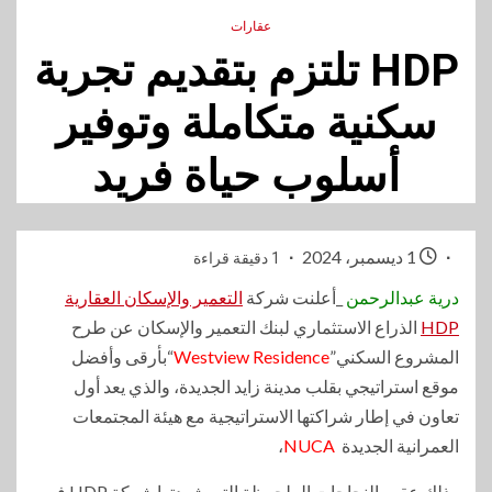
عقارات
HDP تلتزم بتقديم تجربة
سكنية متكاملة وتوفير
أسلوب حياة فريد
1 ديسمبر، 2024
1 دقيقة قراءة
درية عبدالرحمن
_أعلنت شركة
التعمير والإسكان العقارية
HDP
الذراع الاستثماري لبنك التعمير والإسكان عن طرح
المشروع السكني”
Residence
Westview
“بأرقى وأفضل
موقع استراتيجي بقلب مدينة زايد الجديدة، والذي يعد أول
تعاون في إطار شراكتها الاستراتيجية مع هيئة المجتمعات
العمرانية الجديدة
NUCA
،
وذلك عقب النجاحات الملحوظة التي شهدتها شركة HDP في