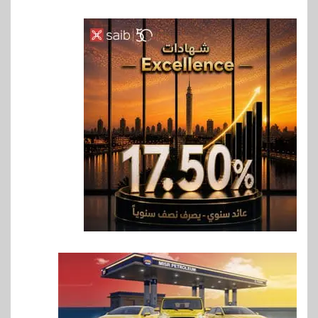
6
بنوك
بنك QNB مصر يعزز جاهزية
المشروعات الصغيرة والمتوسطة
للنمو والتوسع
7
اخبار
فيكسد مصر و”حلول” تتشاركان
في تطوير أول منصة للسياحة
الصحية في مصر والشرق الأوسط
وأفريقيا Tour4Cure
8
سوق وصلة
هواوي: هاتف nova 15
Max بطارية ضخمة وتصميم متين
جهازًا مثاليًا للشباب