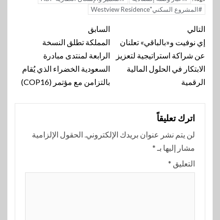
#المشروع السكني"Westview Residence
تنقل
التالي
السابق
المقالة
إي نوفيت و«بالباقي» تعلنان
المملكة تطلق النسخة
عن شراكة استراتيجية لتعزيز
الرابعة لمنتدى مبادرة
الابتكار في الحلول المالية
السعودية الخضراء الذي يُقام
الرقمية
بالتزامن مع مؤتمر (COP16)
اترك تعليقاً
لن يتم نشر عنوان بريدك الإلكتروني.
الحقول الإلزامية
مشار إليها بـ
*
التعليق
*