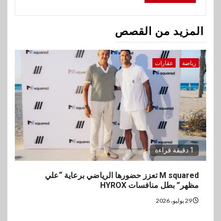
المزيد من القصص
رياضة
عقارات
1 دقيقة قراءة
M squared تعزز حضورها الرياضي برعاية “علي
مظهر” بطل منافسات HYROX
29 يوليو، 2026