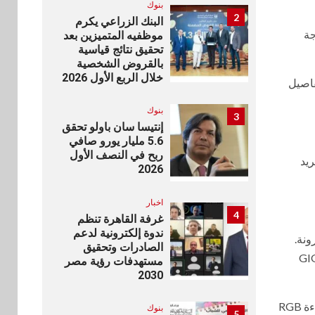
بنوك
2
البنك الزراعي يكرم
ع عرض مزدوجة
موظفيه المتميزين بعد
تحقيق نتائج قياسية
بالقروض الشخصية
خلال الربع الأول 2026
لأوضاع FM275K16P، والتي تقدم تفاصيل
بنوك
3
إنتيسا سان باولو تحقق
5.6 مليار يورو صافي
ربح في النصف الأول
بريد
2026
اخبار
4
غرفة القاهرة تنظم
ندوة إلكترونية لدعم
أكثر مرونة.
الصادرات وتحقيق
GIGABYTE GAMI
مستهدفات رؤية مصر
2030
وتعتمد هذه الأجهزة على GiMATE، وكيل الذكاء الاصطناعي الذكي من GIGABYTE، الذي يوفر تحسيناً ذكياً للنظام وإدارة متقدمة لإضاءة RGB
بنوك
5