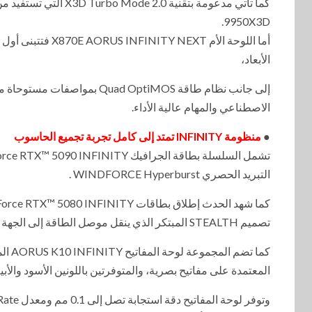
9950X3D.
أما اللوحة الأم T
الأبعاد،
إلى جانب نظام طاقة d OptiMOS
الاصطناعي والمهام عالية الأداء.
●
منظومة INFINITY تمتد إلى كامل تجربة تجميع الحاسوب
التبريد الحصري WINDFORCE Hyperburst .
تصميم STEALTH المبتكر الذي ينقل موصل الطاقة إلى الجهة الخلفية لتحسين إدارة الكابلات وتعزيز تدفق الهواء داخل الجهاز.
المعتمدة على مفاتيح بصرية، والمتوفرتين باللونين الأسود والأب