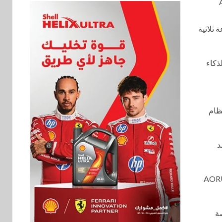
AMD Ry
اعة ثلاثية
الذكاء
Red Dot Desig، والمزودة بنظام
، والتي تعتمد
الألعاب AORUS M10 INFINITY
 بالإضافة إلى شاشة OLED ملونة بقياس 3.1 بوصة