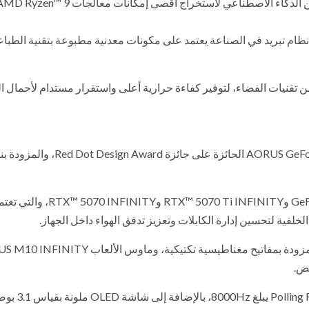
كما تأتي مدعومة بتقنية X3D Turbo Mode 2.0 التي تستفيد من الذكاء الاصطناعي لاستخراج أقصى إمكانات معالجات zen™ 9
X870E AORUS INFINITY NEX فتتبنى أول نظام تبريد في الصناعة يعتمد على مكونات معدنية مطبوعة بتقنية الطب
Qua بمواصفات مستوحاة من تقنيات الفضاء، لتوفير كفاءة حرارية أعلى واستقرار مستدام لأحمال 
تشمل السلسلة بطاقة الجرافيك AORUS GeForce RTX™ 5090 INFINITY الحائزة على جائزة n Award
كما شهد الحدث إطلاق بطاقات GeForce RTX™ 5080 INFINITY وRTX™ 5070 Ti INFINITY وRTX™ 5070 INFINITY
كما تضم المجموعة لوحة المفاتيح AORUS K10 INFINITY المزودة بمفاتيح مغناطيسية تكتيكية، وماوس 
يض.
وتوفر لوحة المفاتيح دقة استجابة تصل إلى 0.1 مم ومعدل Polling Rate يبلغ 8000Hz،