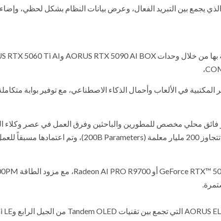
ث إطلاق مبرد AORUS ELITE 360 AIO الجديد، الذي يجمع بين التبريد الفعال، وعرض بيانات النظام بشكل لحظي، وإضا
تواصل GIGABYTE توسيع منظومة الذكاء الاصطناعي الخاصة بها من خلال وحدات RTX 5090 AI BOX
المكتبية في الألعاب وأحمال الذكاء الاصطناعي، مع توفير بوابة متكامل
AI TOP 100 ، وهو جهاز كمبيوتر فائق محلي مخصص للمطورين والباحثين وفرق العمل في عصر وكلاء 
الاصطناعي (AI Agents). وتدعم المنصة نماذج ذكاء اصطناعي تتجاوز 200 مليار معلمة (200B Parameters)، وتم اعتماد
كما تم تصميمها للعمل على مدار الساعة باستخدام بطاقا
قدمت GIGABYTE أيضاً مجموعة شاشات الألعاب RUS ELITE Series