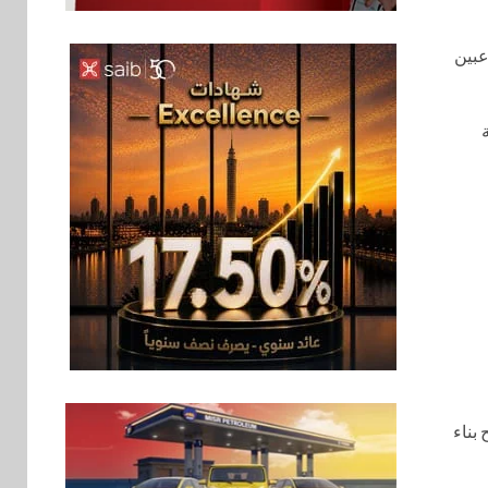
عبين
بنوك
6
بنك QNB مصر يعزز
جاهزية المشروعات
ة
الصغيرة والمتوسطة
للنمو والتوسع
اخبار
فيكسد مصر و”حلول”
7
تتشاركان في تطوير
أول منصة للسياحة
الصحية في مصر
والشرق الأوسط
وأفريقيا Tour4Cure
سوق وصلة
8
هواوي: هاتف nova 15
ما يتيح بناء
Max بطارية ضخمة
وتصميم متين جهازًا
مثاليًا للشباب