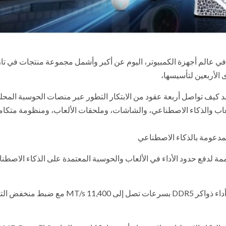
يًا في عالم أجهزة الكمبيوتر، اليوم عن أكبر وأشمل مجموعة منتجات في تار
لة INFINITY الجديدة، التي تجسد كيف تواصل أربعة عقود من الابتكار التطور عبر منصات الحوسبة المحل
عاب والذكاء الاصطناعي، والشاشات، وملحقات الألعاب، ومنظومة متكام
رها منصة مصممة لدفع حدود الأداء في الألعاب والحوسبة المعتمدة على الذكاء الاصط
ففي فئة اللوحات الأم، تعيد X870 AORUS INFINITY تعريف أداء ذواكر DDR5 بسرعات تصل إلى 11,400 MT/s 