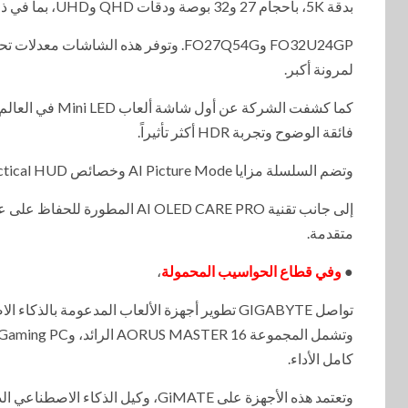
بدقة 5K، بأحجام 27 و32 بوصة ودقات QHD وUHD، بما في ذلك الطرازين:
لمرونة أكبر.
فائقة الوضوح وتجربة HDR أكثر تأثيراً.
وتضم السلسلة مزايا AI Picture Mode وخصائص Tactical HUD وTactical Crosshair الجديدة لتعزيز الأداء التنافسي،
إلى جانب تقنية I OLED CARE PRO
متقدمة.
●
وفي قطاع الحواسيب المحمولة
،
كامل الأداء.