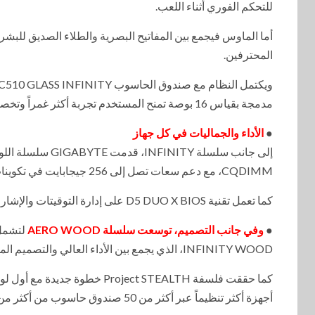
للتحكم الفوري أثناء اللعب.
أما الماوس فيجمع بين المفاتيح البصرية والطلاء الصديق للبشر
المحترفين.
مدمجة بقياس 16 بوصة تمنح المستخدم تجربة أكثر غمراً وتخصيصاً.
●
الأداء والجماليات في كل جهاز
CQDIMM، مع دعم سعات تصل إلى 256 جيجابايت في تكوينات Dual-DIMM دون التضحية بالأداء.
كما تعمل تقنية D5 DUO X BIOS على إدارة التوقيتات والإشارات والفولتية بذكاء لتحقيق أفضل توازن بين السرعة والسعة.
●
وفي جانب التصميم، توسعت سلسلة AERO WOOD
INFINITY WOOD، الذي يجمع بين الأداء العالي والتصميم المستوحى من الخشب الطبيعي.
أجهزة أكثر تنظيماً عبر أكثر من 50 صندوق حاسوب من أكثر من 20 شركة تصنيع.