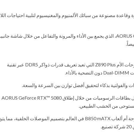
ة وقاعدة مصنوعة من سبائك الألمنيوم والمغنيسيوم لتلبية احتياجات اللا
ويكتمل النظام مع صندوق الحاسوب AORUS C510 GLASS INFINITY، الذي يجمع بين الأداء والمرونة والتفاعل من خلال شاشة جانبي
إلى جانب سلسلة INFINITY، قدمت GIGABYTE سلسلة اللوحات الأم Z890 Plus التي تعيد تعريف قدرات ذواكر DDR5 عبر تقنية
لتشمل بطاقات الرسوميات من خلال إطلاق AORUS GeForce RTX™ 5080
كما حققت فلسفة Project STEALTH خطوة جديدة مع أول لوحة أم ألعاب B850 mATX في العالم بتصميم الموصلات الخلفية، م