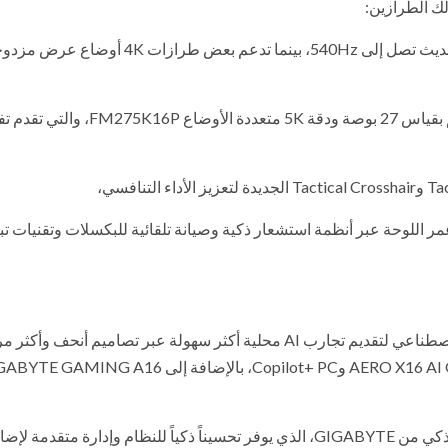
FO32U24GP وFO27Q54G. وتوفر هذه الشاشات معدلات تحديث تصل إلى 540Hz، بينما تدعم بعض طرازات 4K أوضا
كما كشفت الشركة عن أول شاشة ألعاب Mini LED في العالم بقياس 27 بوصة ودقة 5K متعددة ا
A المطورة للحفاظ على عمر اللوحة عبر أنظمة استشعار ذكية وصيانة تلقائية للبكسلات وتقنيات ت
تواصل GIGABYTE تطوير أجهزة الألعاب المدعومة بالذكاء الاصطناعي لتقديم تجارب AI محلية أكثر سهولة عبر تصاميم أنحف و
وتشمل المجموعة AORUS MASTER 16 الرائد، وAERO X16 AI Gaming PC وCopilot+ PC، بالإضافة إلى NG A16