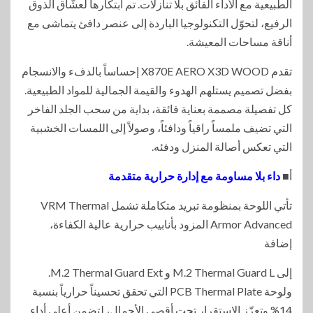
الطبيعية مع الأداء الفائق بلا تنازلات. تم ابتكارها لعشّاق الذوق
الرفيع، لتحوّل التكنولوجيا الباردة إلى عنصر دافئ يتماشى مع
أناقة مساحات المعيشة.
تقدم X870E AERO X3D WOOD إحساساً بالدفء والانسجام
بفضل تصميم يستلهم الهدوء والقيمة الجمالية للمواد الطبيعية.
كل تفصيلة مصممة بعناية فائقة، بداية من سحب الجلد الفاخر
التي تضيف ملمساً راقياً ودافئاً، وصولاً إلى اللمسات الخشبية
التي تعكس أصالة المنزل ودفئه.
أ■
داء بلا مساومة مع إدارة حرارية متقدمة
تأتي اللوحة بمنظومة تبريد متكاملة تشمل VRM Thermal
Armor Advanced المزود بأنابيب حرارية عالية الكفاءة،
إضافة
إلى M.2 Thermal Guard L و M.2 Thermal Guard Ext.
ولوحة PCB Thermal Plate التي تحقق تحسيناً حرارياً بنسبة
14% وتعزّز الاستقرار تحت أقصى الأحمال، لتضمن أعلى أداء