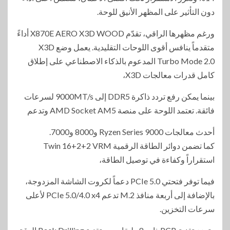
دون التأثير على المظهر الأنيق للوحة.
ورغم مظهرها الراقي، تقدّم X870E AERO X3D WOOD أداءً
متقدماً ينافس أقوى اللوحات التقليدية. يعمل وضع X3D
Turbo Mode 2.0 المدعوم بالذكاء الاصطناعي على إطلاق
كامل قدرات معالجات X3D،
بينما يمكن رفع تردد ذاكرة DDR5 إلى 9000MT/s لسرعات
فائقة. تعتمد اللوحة على منصة AMD Socket AM5 وتدعم
أحدث معالجات Ryzen Series 9000 و8000 و7000.
كما تضمن دوائر الطاقة الرقمية Twin 16+2+2 VRM
استقراراً وكفاءة في توصيل الطاقة،
فيما توفر فتحتي PCIe 5.0 دعماً لكروت الشاشة المزدوجة،
بالإضافة إلى أربعة منافذ M.2 تدعم PCIe 5.0/4.0 x4 لأعلى
سرعات التخزين.