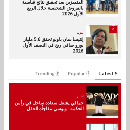
المتميزين بعد تحقيق نتائج قياسية
بالقروض الشخصية خلال الربع
الأول 2026
5
بنوك
إنتيسا سان باولو تحقق 5.6 مليار
يورو صافي ربح في النصف الأول
2026
6
اخبار
Trending
Popular
Latest
غرفة القاهرة تنظم ندوة إلكترونية
لدعم الصادرات وتحقيق
مستهدفات رؤية مصر 2030
اخبار
حماقي يشعل سعادة ساحل في رأس
7
الحكمة.. وبوسي مفاجأة الحفل
بنوك
بنك مصر يشارك في فعالية اليوم
العالمي للشباب ويقدم العديد من
العروض المجانية