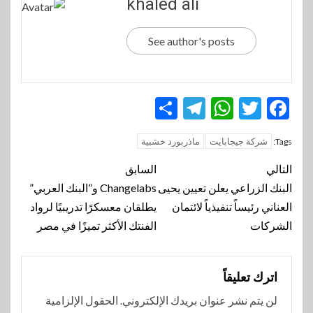
khaled ali
See author's posts
Telegram
Share
WhatsApp
Twitter
Facebook
شركة جيجابايت
ماذربورد خشبية
Tags:
تنقل
التالي
السابق
المقالة
البنك الزراعي يعلن تعيين يحيى
Changelabs و”البنك العربي”
العناني رئيساً تنفيذياً لائتمان
يطلقان معسكرًا تدريبيًا لرواد
الشركات
الفنتك الأكثر تميزًا في مصر
اترك تعليقاً
لن يتم نشر عنوان بريدك الإلكتروني.
الحقول الإلزامية