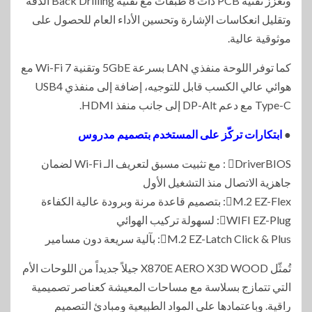
وتعزز تقنية PCB ذات 8 طبقات مع تقنية Back Drilling الدقة
وتقليل انعكاسات الإشارة وتحسين الأداء العام للحصول على
موثوقية عالية.
كما توفر اللوحة منفذي LAN بسرعة 5GbE وتقنية Wi-Fi 7 مع
هوائي عالي الكسب قابل للتوجيه، إضافة إلى منفذي USB4
Type-C مع دعم DP-Alt إلى جانب منفذ HDMI.
●
ابتكارات تركّز على المستخدم بتصميم مدروس
DriverBIOS : مع تثبيت مسبق لتعريف الـ Wi-Fi لضمان
جاهزية الاتصال منذ التشغيل الأول
M.2 EZ-Flex: بتصميم قاعدة مرنة وبرودة عالية الكفاءة
WIFI EZ-Plug: لسهولة تركيب الهوائي
M.2 EZ-Latch Click & Plus: بآلية سريعة دون مسامير
تُمثّل X870E AERO X3D WOOD جيلاً جديداً من اللوحات الأم
التي تتمازج بسلاسة مع مساحات المعيشة كعناصر تصميمية
راقية. وباعتمادها على المواد الطبيعية ومبادئ التصميم