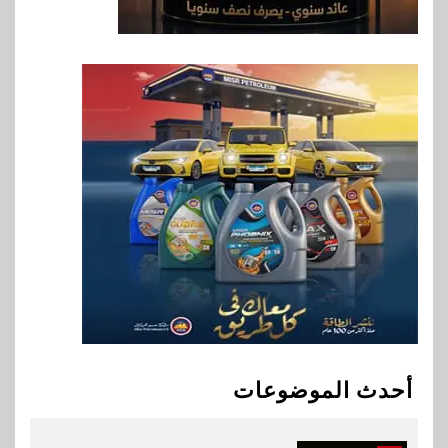
8
بنوك
بنك QNB مصر يعزز جاهزية
المشروعات الصغيرة والمتوسطة
للنمو والتوسع
9
اخبار
فيكسد مصر و”حلول” تتشاركان
في تطوير أول منصة للسياحة
الصحية في مصر والشرق الأوسط
وأفريقيا Tour4Cure
10
سوق وصلة
هواوي: هاتف nova 15
Max بطارية ضخمة وتصميم متين
أحدث الموضوعات
جهازًا مثاليًا للشباب