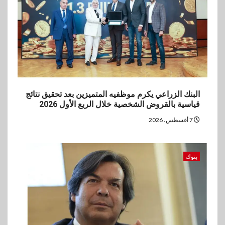
مستهدفات رؤية مصر 2030
4
بنوك
بنك مصر يشارك في فعالية اليوم
العالمي للشباب ويقدم العديد من
العروض المجانية
البنك الزراعي يكرم موظفيه المتميزين بعد تحقيق نتائج
5
بنوك
قياسية بالقروض الشخصية خلال الربع الأول 2026
بنك QNB مصر يعزز جاهزية
7 أغسطس، 2026
المشروعات الصغيرة والمتوسطة
للنمو والتوسع
بنوك