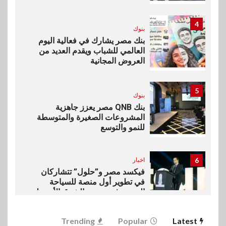
4
بنوك
بنك مصر يشارك في فعالية اليوم
العالمي للشباب ويقدم العديد من
العروض المجانية
5
بنوك
بنك QNB مصر يعزز جاهزية
المشروعات الصغيرة والمتوسطة
للنمو والتوسع
6
اخبار
فيكسد مصر و”حلول” تتشاركان
في تطوير أول منصة للسياحة
الصحية في مصر والشرق الأوسط
وأفريقيا Tour4Cure
Trending
Popular
Latest