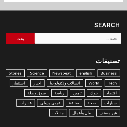
SEARCH
البحث
عن:
تصنيفات
Stories
Science
Newsbeat
english
Business
Tech
World
اتصالات وتكنولوجيا
اخبار
استثمار
اقتصاد
بنوك
تأمين
رياضة
سوق وصلة
سيارات
صحة
صناعة
عربي ودولي
عقارات
غير مصنف
مال وأعمال
مقالات