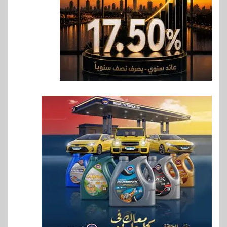
سوق وصلة
هواوي: هاتف nova 15
Max بطارية ضخمة وتصميم متين
جهازًا مثاليًا للشباب
8
اقتصاد
إي اف چي فاينانس تستعرض
خطط نمو «بلد» لتعزيز حضورها
في سوق تحويلات المصريين
بالخارج
9
اخبار
بيان توضيحي صادر عن شركة
ناتجاس
10
سوق وصلة
vivo تشعل المنافسة في مصر