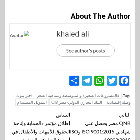
About The Author
khaled ali
See author's posts
Telegram
Share
WhatsApp
Twitter
Facebook
#المشروعات الصغيرة والمتوسطة ومتناهية الصغر
اخبر بنوك
Tags:
وصله إقتصادية
البنك التجاري الدولي-مصر CIB
التمويل المستدام
تنقل
التالي
السابق
المقالة
QNB مصر يحصل على
إطلاق مؤتمر «الحماية وإتاحة
شهادتي ISO 9001:2015 وISO
الحقوق للأمهات والأطفال في
10002:2018
أوضاع الشارع» بالقاهرة