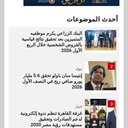
مع إطلاق Y500 المزود ببطارية
بسعة 8100 مللي أمبير
أحدث الموضوعات
1
بنوك
البنك الزراعي يكرم موظفيه
المتميزين بعد تحقيق نتائج قياسية
بالقروض الشخصية خلال الربع
الأول 2026
2
بنوك
إنتيسا سان باولو تحقق 5.6 مليار
يورو صافي ربح في النصف الأول
2026
3
اخبار
غرفة القاهرة تنظم ندوة إلكترونية
لدعم الصادرات وتحقيق
مستهدفات رؤية مصر 2030