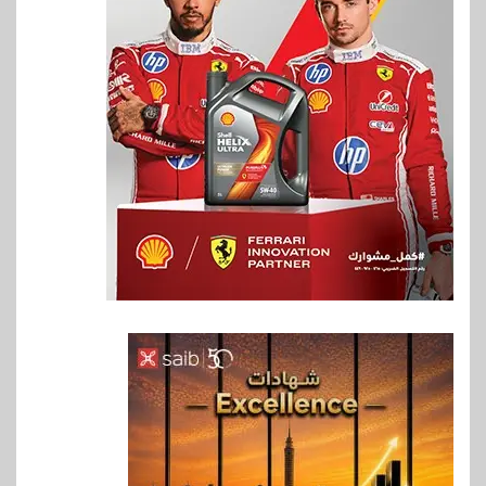
6
اخبار
فيكسد مصر و”حلول” تتشاركان
في تطوير أول منصة للسياحة
الصحية في مصر والشرق الأوسط
وأفريقيا Tour4Cure
7