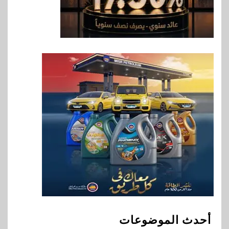
العالمي للشباب ويقدم العديد من
العروض المجانية
8
بنوك
بنك QNB مصر يعزز جاهزية
المشروعات الصغيرة والمتوسطة
للنمو والتوسع
9
اخبار
فيكسد مصر و”حلول” تتشاركان
في تطوير أول منصة للسياحة
الصحية في مصر والشرق الأوسط
وأفريقيا Tour4Cure
10
سوق وصلة
هواوي: هاتف nova 15
Max بطارية ضخمة وتصميم متين
أحدث الموضوعات
جهازًا مثاليًا للشباب