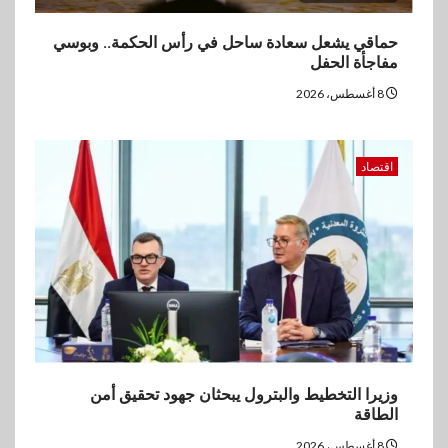
4
بنوك
البنك الزراعي يكرم موظفيه
حماقي يشعل سعادة ساحل في رأس الحكمة.. وبوسي
المتميزين بعد تحقيق نتائج قياسية
مفاجأة الحفل
بالقروض الشخصية خلال الربع
الأول 2026
8 أغسطس، 2026
5
بنوك
اقتصاد
إنتيسا سان باولو تحقق 5.6 مليار
يورو صافي ربح في النصف الأول
2026
وزيرا التخطيط والبترول يبحثان جهود تحقيق أمن
الطاقة
8 أغسطس، 2026