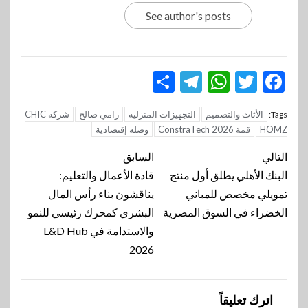
See author's posts
Telegram
Share
WhatsApp
Twitter
Facebook
الأثاث والتصميم
التجهيزات المنزلية
رامي صالح
شركة CHIC
Tags:
HOMZ
قمة ConstraTech 2026
وصله إقتصادية
تنقل
التالي
السابق
المقالة
البنك الأهلي يطلق أول منتج
قادة الأعمال والتعليم:
تمويلي مخصص للمباني
يناقشون بناء رأس المال
الخضراء في السوق المصرية
البشري كمحرك رئيسي للنمو
والاستدامة في L&D Hub
2026
اترك تعليقاً