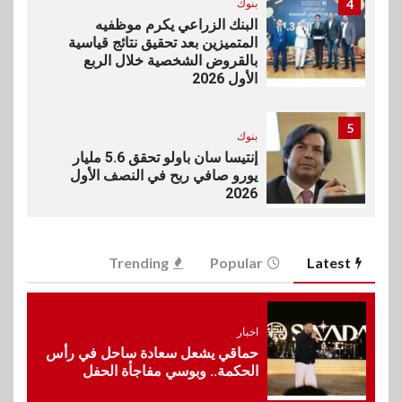
4
بنوك
البنك الزراعي يكرم موظفيه
المتميزين بعد تحقيق نتائج قياسية
بالقروض الشخصية خلال الربع
الأول 2026
5
بنوك
إنتيسا سان باولو تحقق 5.6 مليار
يورو صافي ربح في النصف الأول
2026
6
اخبار
Trending
Popular
Latest
غرفة القاهرة تنظم ندوة إلكترونية
لدعم الصادرات وتحقيق
مستهدفات رؤية مصر 2030
اخبار
حماقي يشعل سعادة ساحل في رأس
7
الحكمة.. وبوسي مفاجأة الحفل
بنوك
بنك مصر يشارك في فعالية اليوم