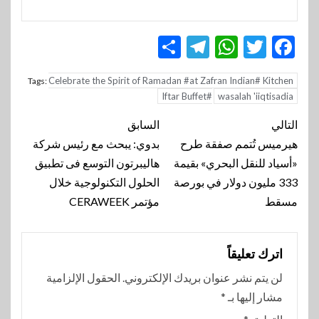
Telegram
Share
WhatsApp
Twitter
Facebook
Celebrate the Spirit of Ramadan #at Zafran Indian# Kitchen
Tags:
Iftar Buffet#
wasalah 'iiqtisadia
تنقل
التالي
السابق
المقالة
هيرميس تُتمم صفقة طرح
بدوي: يبحث مع رئيس شركة
«أسياد للنقل البحري» بقيمة
هاليبرتون التوسع فى تطبيق
333 مليون دولار في بورصة
الحلول التكنولوجية خلال
مسقط
مؤتمر CERAWEEK
اترك تعليقاً
لن يتم نشر عنوان بريدك الإلكتروني.
الحقول الإلزامية
مشار إليها بـ
*