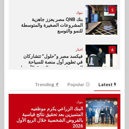
5
بنوك
بنك QNB مصر يعزز جاهزية
المشروعات الصغيرة والمتوسطة
للنمو والتوسع
6
اخبار
فيكسد مصر و”حلول” تتشاركان
في تطوير أول منصة للسياحة
الصحية في مصر والشرق الأوسط
وأفريقيا Tour4Cure
Trending
Popular
Latest
7
سوق وصلة
هواوي: هاتف nova 15
بنوك
Max بطارية ضخمة وتصميم متين
البنك الزراعي يكرم موظفيه
جهازًا مثاليًا للشباب
المتميزين بعد تحقيق نتائج قياسية
بالقروض الشخصية خلال الربع الأول
2026
اقتصاد