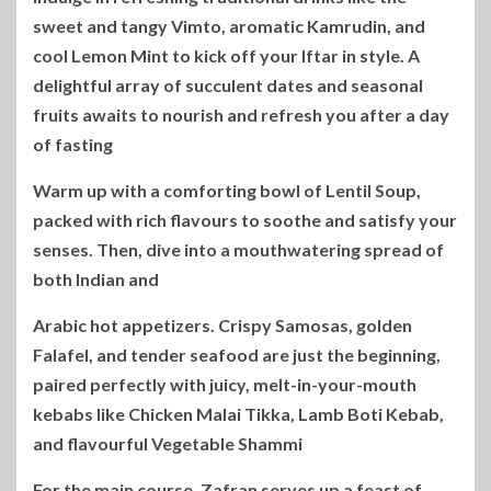
sweet and tangy Vimto, aromatic Kamrudin, and
cool Lemon Mint to kick off your Iftar in style. A
delightful array of succulent dates and seasonal
fruits awaits to nourish and refresh you after a day
of fasting
Warm up with a comforting bowl of Lentil Soup,
packed with rich flavours to soothe and satisfy your
senses. Then, dive into a mouthwatering spread of
both Indian and
Arabic hot appetizers. Crispy Samosas, golden
Falafel, and tender seafood are just the beginning,
paired perfectly with juicy, melt-in-your-mouth
kebabs like Chicken Malai Tikka, Lamb Boti Kebab,
and flavourful Vegetable Shammi
For the main course, Zafran serves up a feast of