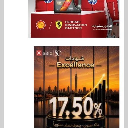
6
اخبار
فيكسد مصر و”حلول” تتشاركان
في تطوير أول منصة للسياحة
الصحية في مصر والشرق الأوسط
وأفريقيا Tour4Cure
7
سوق وصلة
هواوي: هاتف nova 15
Max بطارية ضخمة وتصميم متين
جهازًا مثاليًا للشباب
8
اقتصاد