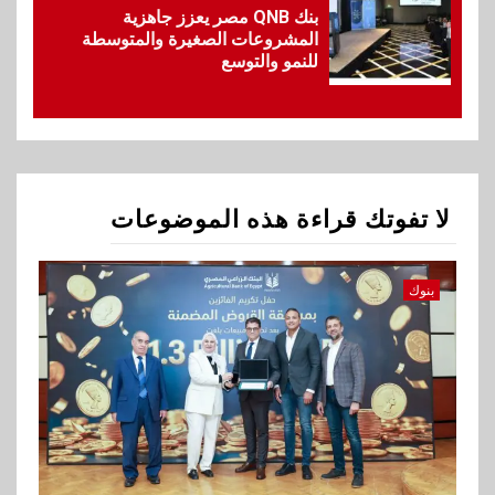
المتميزين بعد تحقيق نتائج قياسية
بنك QNB مصر يعزز جاهزية
بالقروض الشخصية خلال الربع
المشروعات الصغيرة والمتوسطة
الأول 2026
للنمو والتوسع
2
بنوك
إنتيسا سان باولو تحقق 5.6 مليار
يورو صافي ربح في النصف الأول
2026
لا تفوتك قراءة هذه الموضوعات
3
اخبار
غرفة القاهرة تنظم ندوة إلكترونية
بنوك
لدعم الصادرات وتحقيق
مستهدفات رؤية مصر 2030
4
بنوك
بنك مصر يشارك في فعالية اليوم
العالمي للشباب ويقدم العديد من
العروض المجانية