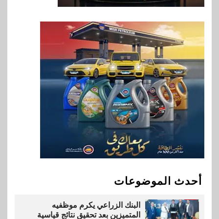
إي اف چي فاينانس تستعرض
خطط نمو «بلد» لتعزيز حضورها
في سوق تحويلات المصريين
بالخارج
9
اخبار
بيان توضيحي صادر عن شركة
ناتجاس
10
سوق وصلة
vivo تشعل المنافسة في مصر
مع إطلاق Y500 المزود ببطارية
بسعة 8100 مللي أمبير
أحدث الموضوعات
1
بنوك
البنك الزراعي يكرم موظفيه
المتميزين بعد تحقيق نتائج قياسية