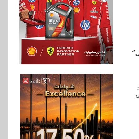
ل”
بنوك
6
بنك مصر يشارك في
ك
فعالية اليوم العالمي
ة
للشباب ويقدم العديد
من العروض المجانية
بنوك
7
بنك QNB مصر يعزز
جاهزية المشروعات