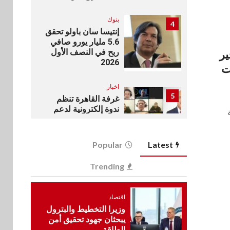
بنوك
4
إنتيسا سان باولو تحقق
5.6 مليار يورو صافي
ربح في النصف الأول
ير
2026
اخبار
5
غرفة القاهرة تنظم
ندوة إلكترونية لدعم
الصادرات وتحقيق
مستهدفات رؤية مصر
2030
Popular
Latest
بنوك
Trending
6
بنك مصر يشارك في
فعالية اليوم العالمي
للشباب ويقدم العديد
اقتصاد
من العروض المجانية
وزيرا التخطيط والبترول
يبحثان جهود تحقيق أمن
الطاقة