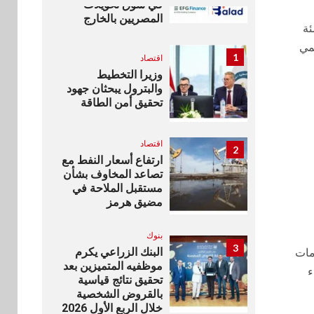
في سوق تحويلات
المصريين بالخارج
ئة
مي
1
اقتصاد
وزيرا التخطيط
والبترول يبحثان جهود
تحقيق أمن الطاقة
اقتصاد
2
ارتفاع أسعار النفط مع
تصاعد المخاوف بشأن
مستقبل الملاحة في
مضيق هرمز
بنوك
3
البنك الزراعي يكرم
مات
موظفيه المتميزين بعد
ء
تحقيق نتائج قياسية
بالقروض الشخصية
خلال الربع الأول 2026