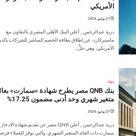
الأمريكي
27 يوليو، 2026
درية عبدالرحمن _ أعلن البنك الأهلي المصري بالتعاون مع
ماستركارد، عن إطلاق بطاقة الخصم المباشر للشركات بالدول
الأمريكي، وهي حلٌّ...
بنوك
بنك QNB مصر يطرح شهادة «سمارت» بعائ
متغير شهري وحد أدنى مضمون 17.25%
27 يوليو، 2026
درية عبدالرحمن _ أعلن QNB مصر عن تقديم شهادة الادخار
سمارت ذات العائد المتغير الشهري، والتي توفر للعملاء فرص