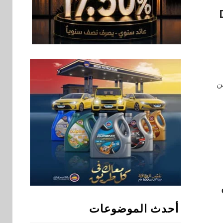
الصغيرة والمتوسطة
للنمو والتوسع
Digi
اخبار
فيكسد مصر و”حلول”
8
تتشاركان في تطوير
أول منصة للسياحة
الصحية في مصر
ن
والشرق الأوسط
وأفريقيا Tour4Cure
سوق وصلة
9
هواوي: هاتف nova 15
Max بطارية ضخمة
وتصميم متين جهازًا
مثاليًا للشباب
اقتصاد
10
إي اف چي فاينانس
تستعرض خطط نمو
أحدث الموضوعات
«بلد» لتعزيز حضورها