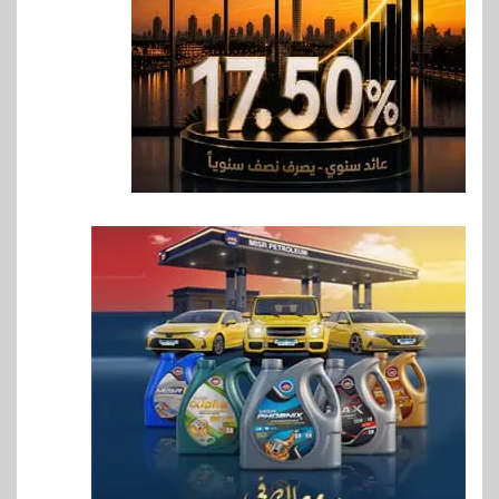
7
اخبار
فيكسد مصر و”حلول” تتشاركان
في تطوير أول منصة للسياحة
الصحية في مصر والشرق الأوسط
وأفريقيا Tour4Cure
8
سوق وصلة
هواوي: هاتف nova 15
Max بطارية ضخمة وتصميم متين
جهازًا مثاليًا للشباب
9
اقتصاد
إي اف چي فاينانس تستعرض
خطط نمو «بلد» لتعزيز حضورها
في سوق تحويلات المصريين
بالخارج