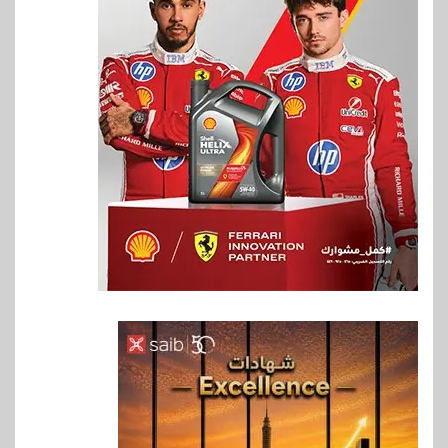
6
بنوك
بنك QNB مصر يعزز جاهزية
المشروعات الصغيرة والمتوسطة
للنمو والتوسع