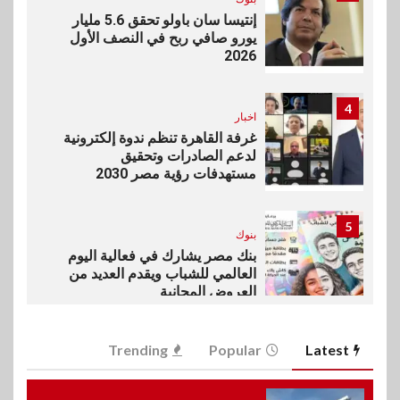
إنتيسا سان باولو تحقق 5.6 مليار
يورو صافي ربح في النصف الأول
2026
4
اخبار
غرفة القاهرة تنظم ندوة إلكترونية
لدعم الصادرات وتحقيق
مستهدفات رؤية مصر 2030
5
بنوك
بنك مصر يشارك في فعالية اليوم
العالمي للشباب ويقدم العديد من
العروض المجانية
6
Trending
Popular
Latest
بنوك
بنك QNB مصر يعزز جاهزية
المشروعات الصغيرة والمتوسطة