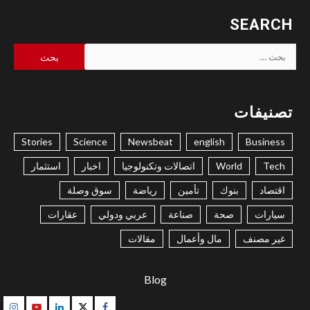
SEARCH
البحث
عن:
تصنيفات
Stories
Science
Newsbeat
english
Business
Tech
World
اتصالات وتكنولوجيا
اخبار
استثمار
اقتصاد
بنوك
تأمين
رياضة
سوق وصلة
سيارات
صحة
صناعة
عربي ودولي
عقارات
غير مصنف
مال وأعمال
مقالات
Blog
gram
Youtube
Linkedin
Twitter
Facebook