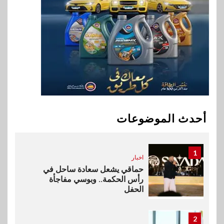
9
اخبار
فيكسد مصر و”حلول” تتشاركان
في تطوير أول منصة للسياحة
الصحية في مصر والشرق الأوسط
وأفريقيا Tour4Cure
10
سوق وصلة
هواوي: هاتف nova 15
Max بطارية ضخمة وتصميم متين
أحدث الموضوعات
جهازًا مثاليًا للشباب
1
اخبار
حماقي يشعل سعادة ساحل في
رأس الحكمة.. وبوسي مفاجأة
الحفل
2