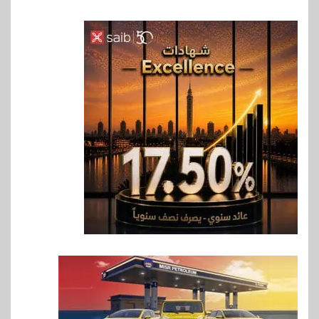
6
اخبار
غرفة القاهرة تنظم ندوة إلكترونية
لدعم الصادرات وتحقيق
مستهدفات رؤية مصر 2030
7
بنوك
بنك مصر يشارك في فعالية اليوم
العالمي للشباب ويقدم العديد من
العروض المجانية
8
بنوك
بنك QNB مصر يعزز جاهزية
المشروعات الصغيرة والمتوسطة
للنمو والتوسع