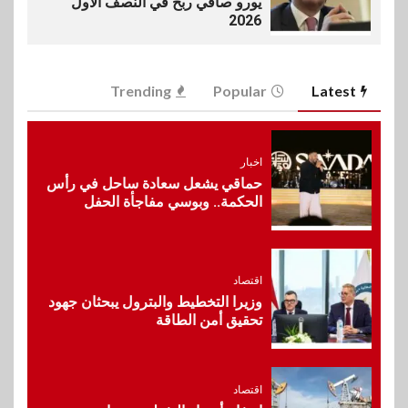
يورو صافي ربح في النصف الأول
2026
6
اخبار
Trending
Popular
Latest
غرفة القاهرة تنظم ندوة إلكترونية
لدعم الصادرات وتحقيق
مستهدفات رؤية مصر 2030
اخبار
حماقي يشعل سعادة ساحل في رأس
7
الحكمة.. وبوسي مفاجأة الحفل
بنوك
بنك مصر يشارك في فعالية اليوم
العالمي للشباب ويقدم العديد من
العروض المجانية
اقتصاد
وزيرا التخطيط والبترول يبحثان جهود
8
تحقيق أمن الطاقة
بنوك
بنك QNB مصر يعزز جاهزية
المشروعات الصغيرة والمتوسطة
للنمو والتوسع
اقتصاد