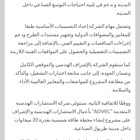
اﻟﻣدﯾﻧﺔ و ﺗدﻋم في تلبية احتياجات التوسع الصناعي داخل
المدينة.
وتشمل مهام الشركة إعداد التصميمات الأساسية طبقا
للمعايير والمصوافات الدولية وتجهيز مستندات الطرح ودعم
إجراءات المناقصات و التقييم الفني، بالإضافة إلى مراجعة
التصميمات التفصيلية والحصول على الموافقات الفنية اللازمة.
كما ستقوم الشركة بالإشراف اﻟﮭﻧدﺳﻲ واﻟﻣوﻗﻌﻲ الكامل
وضمان الجودة، إلى جانب متابعة اختبارات التشغيل، والتأكد
من مطابقة اﻟﻣﺷروع للمواصفات والمعايير العالمية اﻷداء
واﻟﺳﻼﻣﺔ.
ووفقًا للاتفاقية الثانية، ستتولى شركة اﻻﺳﺗﺷﺎرات اﻟﮭﻧدﺳﯾﺔ
اﻟﻣﺗﻘدﻣﺔ “ADVEC” ﺑﺄﻋﻣﺎل اﻻﺳﺗﺷﺎرات الهندسية و الإشراف
على مشروع إنشاء محطة طاقة شمسية بقدرة 20 ميجاوات
داخل مدينة طربول الصناعية.