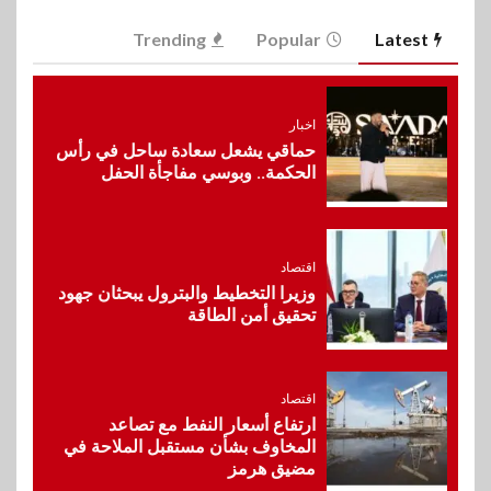
6
اخبار
Trending
Popular
Latest
غرفة القاهرة تنظم ندوة إلكترونية
لدعم الصادرات وتحقيق
مستهدفات رؤية مصر 2030
اخبار
حماقي يشعل سعادة ساحل في رأس
7
الحكمة.. وبوسي مفاجأة الحفل
بنوك
بنك مصر يشارك في فعالية اليوم
العالمي للشباب ويقدم العديد من
العروض المجانية
اقتصاد
وزيرا التخطيط والبترول يبحثان جهود
8
تحقيق أمن الطاقة
بنوك
بنك QNB مصر يعزز جاهزية
المشروعات الصغيرة والمتوسطة
للنمو والتوسع
اقتصاد
ارتفاع أسعار النفط مع تصاعد
المخاوف بشأن مستقبل الملاحة في
9
اخبار
مضيق هرمز
فيكسد مصر و”حلول” تتشاركان