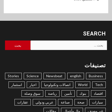
SEARCH
البحث
عن:
تصنيفات
Stories
Science
Newsbeat
english
Business
Tech
World
اتصالات وتكنولوجيا
اخبار
استثمار
اقتصاد
بنوك
تأمين
رياضة
سوق وصلة
سيارات
صحة
صناعة
عربي ودولي
عقارات
غير مصنف
مال وأعمال
مقالات