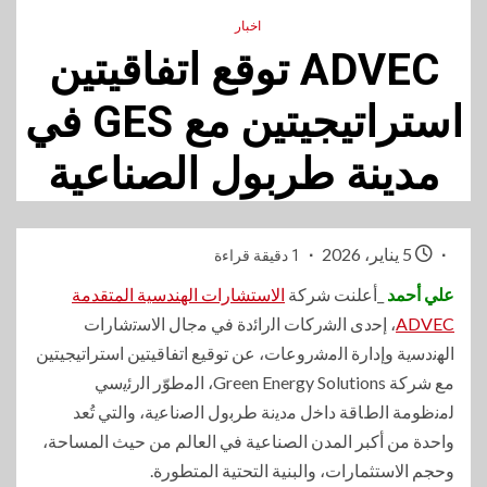
اخبار
ADVEC توقع اتفاقيتين
استراتيجيتين مع GES في
مدينة طربول الصناعية
5 يناير، 2026
1 دقيقة قراءة
علي أحمد
_أعلنت شركة
الاستشارات الهندسية المتقدمة
ADVEC
، إﺣدى اﻟﺷرﻛﺎت اﻟراﺋدة ﻓﻲ ﻣﺟﺎل اﻻﺳﺗﺷﺎرات
اﻟﮭﻧدﺳﯾﺔ وإدارة اﻟﻣﺷروﻋﺎت، عن توقيع اتفاقيتين استراتيجيتين
مع شركة Green Energy Solutions، اﻟﻣطوّر اﻟرﺋﯾﺳﻲ
ﻟﻣﻧظوﻣﺔ اﻟطﺎﻗﺔ داﺧل ﻣدﯾﻧﺔ طرﺑول اﻟﺻﻧﺎﻋﯾﺔ، والتي تُعد
واحدة من أكبر المدن الصناعية في العالم من حيث المساحة،
وحجم الاستثمارات، والبنية التحتية المتطورة.