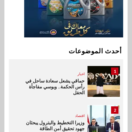
في تطوير أول منصة للسياحة
الصحية في مصر والشرق الأوسط
وأفريقيا Tour4Cure
10
سوق وصلة
هواوي: هاتف nova 15
Max بطارية ضخمة وتصميم متين
أحدث الموضوعات
جهازًا مثاليًا للشباب
1
اخبار
حماقي يشعل سعادة ساحل في
رأس الحكمة.. وبوسي مفاجأة
الحفل
2
اقتصاد
وزيرا التخطيط والبترول يبحثان
جهود تحقيق أمن الطاقة