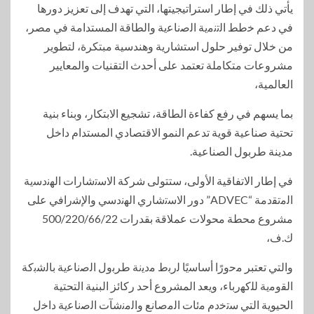
يأتي ذلك في إطار استراتيجيتها، التي تهدف إلى تعزيز دورها
في دعم ﺧطط اﻟﺗﻧﻣﯾﺔ اﻟﺻﻧﺎﻋﯾﺔ والطاقة المستدامة في مصر،
من خلال توفير حلول استشارية وهندسية مبتكرة، لتطوير
مشروعات متكاملة تعتمد على أحدث التقنيات والمعايير
العالمية،
بما يسهم في رفع كفاءة الطاقة، تشجيع الابتكار، وبناء بنية
تحتية صناعية قوية تدعم النمو الاقتصادي المستدام داخل
مدينة طربول الصناعية.
في إطار الاتفاقية الأولى، ستتولى شركة اﻻﺳﺗﺷﺎرات اﻟﮭﻧدﺳﯾﺔ
اﻟﻣﺗﻘدﻣﺔ “ADVEC” دور اﻻﺳﺗﺷﺎري اﻟﮭﻧدﺳﻲ واﻹﺷراﻓﻲ على
مشروع محطة محولات عملاقة بقدرات 500/220/66/22
ك.ف،
والتي تعتبر ﻣﺣورًا أﺳﺎﺳﯾًﺎ ﻟرﺑط ﻣدﯾﻧﺔ طرﺑول اﻟﺻﻧﺎﻋﯾﺔ ﺑﺎﻟﺷﺑﻛﺔ
اﻟﻘوﻣﯾﺔ ﻟﻠﻛﮭرﺑﺎء، ويعد المشروع أحد ركائز البنية التحتية
الحيوية التي ﺳﺗﺧدم ﻣﺋﺎت اﻟﻣﺻﺎﻧﻊ واﻟﻣﻧﺷﺂت اﻟﺻﻧﺎﻋﯾﺔ داﺧل