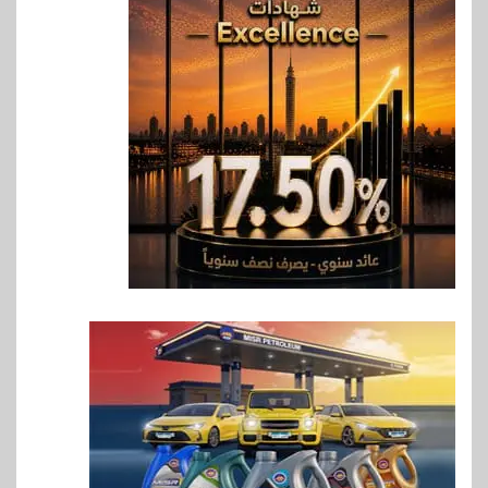
6
اخبار
غرفة القاهرة تنظم ندوة إلكترونية
لدعم الصادرات وتحقيق
مستهدفات رؤية مصر 2030
7
بنوك
بنك مصر يشارك في فعالية اليوم
العالمي للشباب ويقدم العديد من
العروض المجانية
8
بنوك
بنك QNB مصر يعزز جاهزية
المشروعات الصغيرة والمتوسطة
للنمو والتوسع
9
اخبار
فيكسد مصر و”حلول” تتشاركان