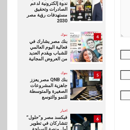
ندوة إلكترونية لدعم
الصادرات وتحقيق
مستهدفات رؤية مصر
2030
بنوك
4
بنك مصر يشارك في
فعالية اليوم العالمي
للشباب ويقدم العديد
من العروض المجانية
بنوك
5
بنك QNB مصر يعزز
جاهزية المشروعات
الصغيرة والمتوسطة
للنمو والتوسع
اخبار
فيكسد مصر و”حلول”
6
تتشاركان في تطوير
أول منصة للسياحة