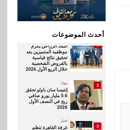
سوق وصلة
10
vivo تشعل المنافسة
في مصر مع إطلاق
Y500 المزود ببطارية
بسعة 8100 مللي أمبير
أحدث الموضوعات
بنوك
1
البنك الزراعي يكرم
موظفيه المتميزين بعد
تحقيق نتائج قياسية
بالقروض الشخصية
خلال الربع الأول 2026
بنوك
2
إنتيسا سان باولو تحقق
5.6 مليار يورو صافي
ربح في النصف الأول
2026
اخبار
3
غرفة القاهرة تنظم