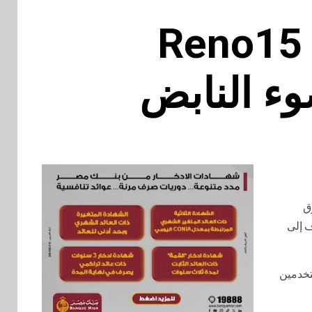
5 يناير OPPO تطلق سلسلة Reno15
ء النابض
دة Reno15 في السوق
ف إلى
روح سلسلة Reno15 التي تشجع المستخدمين