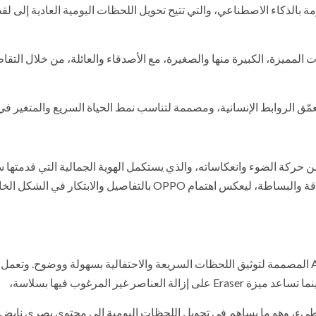
ا جيلاً جديدًا يتشابه مع قدرات Reno15 المدعومة بالذكاء الاصطناعي، والتي تتيح تحويل اللحظات اليومية العادية إل
لمميزة، الكبيرة منها والصغيرة، مع الأصدقاء والعائلة، من خلال التق
حركة الضوء وانعكاساته، والذي يستكمل الهوية الجمالية التي قدمتها 
Reno14. ويمنح هذا التصميم الهاتف مظهرًا متألقًا يجمع بين الأناقة والبساطة، ليعكس اهتمام OPPO بالتفاصيل والابتكا
مجموعة من خصائص AI Motion Photo المصممة لتوثيق اللحظات السريعة والاحتفالية بسهولة ووضوح. وتعم
 البطيء، وهو ما يساهم في تحويل اللحظات اليومية إلى محتوى بصري نابض