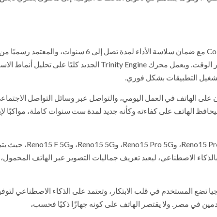
مزودة بنظام التشغيل ColorOS 16 مع ضمان سلاسة الأداء لمدة تصل إلى 6 سنوات، والمعتمد رسميًا م
ColorOS، بما يضمن تجربة استخدام موثوقة ومستقرة مع مرور الوقت. ويعمل محرك Trinity Engine الجديد كليًا على تحل
 تشغيل التطبيقات بشكل فوري.
مستخدمي سلسلة Reno15 الذين يعتمدون على الهاتف في العمل اليومي، والتواصل عبر وسائل التواصل الاجتما
حافظ الهاتف على كفاءته وكأنه جديد لمدة ست سنوات كاملة، مواكبًا لإي
أربعة طرازات مختلفة، هي: Reno15 Pro Max 5G، وno15 Pro 5G
الذكاء الاصطناعي، ليعيد تعريف جماليات التصوير عبر الهاتف المحمول،
Ren التزامها بتقديم تكنولوجيا تضع المستخدم في قلب الابتكار، وتعتمد على الذكاء الاصطناعي لت
مين في مصر. ولا يقتصر الهاتف على كونه جهازًا ذكيًا فحسب،