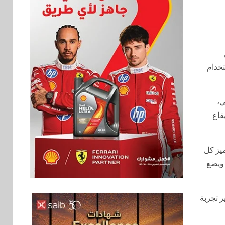
ن
يل أنماط الاستخدام
عي،
قاع
Re، وReno15 5G، وReno15 F 5G، حيث يتميز كل
اخبار
 ويضع
فيكسد مصر و”حلول”
6
تتشاركان في تطوير
أول منصة للسياحة
وفير تجربة
الصحية في مصر
والشرق الأوسط
وأفريقيا Tour4Cure