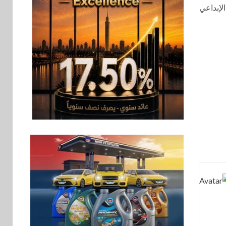
لإبداعي
سوق وصلة
7
هواوي: هاتف nova 15
Max بطارية ضخمة
وتصميم متين جهازًا
مثاليًا للشباب
اقتصاد
8
إي اف چي فاينانس
تستعرض خطط نمو
«بلد» لتعزيز حضورها
في سوق تحويلات
المصريين بالخارج
9
اخبار
بيان توضيحي صادر عن
شركة ناتجاس