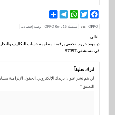
Telegram
Share
WhatsApp
Twitter
Facebook
OPPO
سلسلة OPPO Reno15
وصله إقتصادية
Tags:
تنقل
التالي
المقالة
دياموند جروب تحتفي برقمنة منظومة حساب التكاليف والتحليل
في مستشفى 57357
اترك تعليقاً
لن يتم نشر عنوان بريدك الإلكتروني.
الحقول الإلزامية مشار إ
التعليق
*