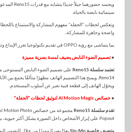
ويجسد حضورهم
سينمائية نابضة بالحياة.
وتعكس لحظات “الحفلة” مفهوم المشاركة والاستمتاع باللحظات ا
واضحة وجاهزة للمشاركة،
بما يتماشى مع رؤية OPPO في تقديم تكنولوجيا تعزز الإبداع وتعمّق الروابط الإنسانية، ومصممة لتناسب نمط الحياة السريع والمتغير في مصر.
●
تصميم الضوء النابض يضيف لمسة بصرية مميزة
تعتمد سلسلة Reno15
على تصميم الضوء النابض المستوحى من 
ويحوّل الهاتف إلى قطعة فنية تعبر عن أسلوب المستخدم.
●
خصائص AI Motion Magic لتوثيق لحظات “الحفلة”
تقدم سلسلة Reno15
Popout على إبراز الأشخاص داخل الصورة بشكل أكثر حيوية، بينما تساعد ميزة Eraser على إزالة العناصر غير المرغوب فيها بسلاسة،
وتضيف خاصية Slo-Mo
بعدًا بصريًا مميزًا من خلال التصوير