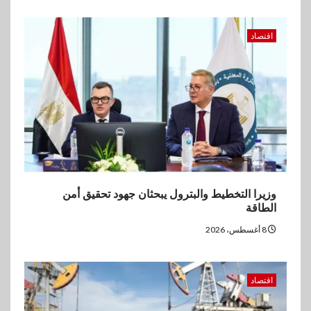
5
بنوك
اقتصاد
إنتيسا سان باولو تحقق 5.6 مليار
يورو صافي ربح في النصف الأول
2026
وزيرا التخطيط والبترول يبحثان جهود تحقيق أمن
الطاقة
8 أغسطس، 2026
اقتصاد