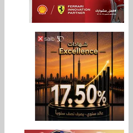
6
اخبار
غرفة القاهرة تنظم ندوة إلكترونية
لدعم الصادرات وتحقيق
مستهدفات رؤية مصر 2030
7
بنوك
بنك مصر يشارك في فعالية اليوم
العالمي للشباب ويقدم العديد من
العروض المجانية
8
بنوك