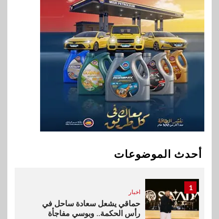
بنك QNB مصر يعزز جاهزية
المشروعات الصغيرة والمتوسطة
للنمو والتوسع
9
اخبار
فيكسد مصر و”حلول” تتشاركان
في تطوير أول منصة للسياحة
الصحية في مصر والشرق الأوسط
وأفريقيا Tour4Cure
10
سوق وصلة
هواوي: هاتف nova 15
Max بطارية ضخمة وتصميم متين
أحدث الموضوعات
جهازًا مثاليًا للشباب
1
اخبار
حماقي يشعل سعادة ساحل في
رأس الحكمة.. وبوسي مفاجأة