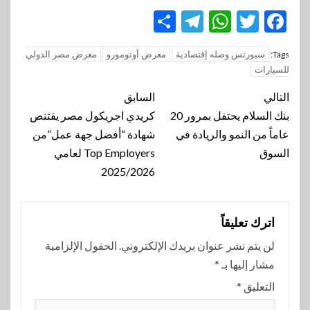
Telegram
Share
WhatsApp
Twitter
Facebook
سبورتس وصله إقتصادية
معرض أوتومورو
معرض مصر الدولي
Tags:
للسيارات
تنقل
التالي
السابق
المقالة
بنك السلام يحتفل بمرور 20
كريدي اجريكول مصر يقتنص
عاماً من النمو والريادة في
شهادة “أفضل جهة عمل”من
السوق
Top Employers لعامي
2025/2026
اترك تعليقاً
لن يتم نشر عنوان بريدك الإلكتروني.
الحقول الإلزامية
مشار إليها بـ
*
التعليق
*