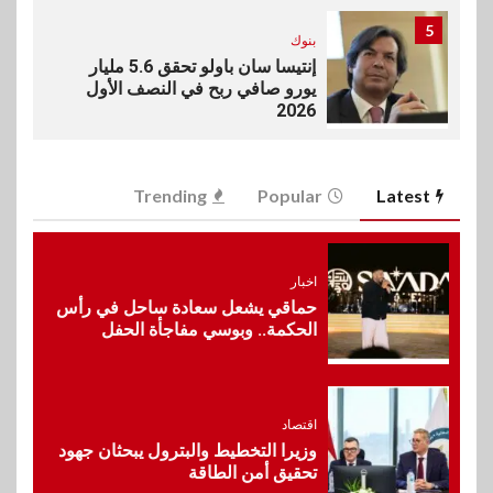
5
بنوك
إنتيسا سان باولو تحقق 5.6 مليار
يورو صافي ربح في النصف الأول
2026
6
اخبار
Trending
Popular
Latest
غرفة القاهرة تنظم ندوة إلكترونية
لدعم الصادرات وتحقيق
مستهدفات رؤية مصر 2030
اخبار
حماقي يشعل سعادة ساحل في رأس
7
الحكمة.. وبوسي مفاجأة الحفل
بنوك
بنك مصر يشارك في فعالية اليوم
العالمي للشباب ويقدم العديد من
العروض المجانية
اقتصاد
وزيرا التخطيط والبترول يبحثان جهود
8
تحقيق أمن الطاقة
بنوك