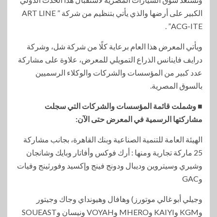
الكبير على أرضها والذي يأتي بتنظيم من شركة ” ART LINE
ACG-ITE” .
ويأتي المعرض هذا العام برعاية كلًا من شركة شل، وشركة
درايف فاينانس الذراع التمويلي للمعرض، علاوة على مشاركة
عدد كبير من المؤسسات والشركات والوكلاء الرسميين
بالسوق المصرية.
■ وشملت قائمة المؤسسات والشركات التي سجلت
مشاركتها الرسمية في المعرض حتى الآن:
الهيئة العامة للتنمية الصناعية وبنك القاهرة، بجانب مشاركة
25 ماركة تجارية ومنها : أرك فوكس وأفاتار وبايك وشانجان
وشيري وسيتروين وديبال ودونج فينج وإكسيد وفورثينج وفيات
وGAC
وجيلي أبو غالي موتورز) وهافال وهيونداي وجاك وجيتور
وKGM وKAIYI وMHERO وVOYAH ونيسان وSOUEAST