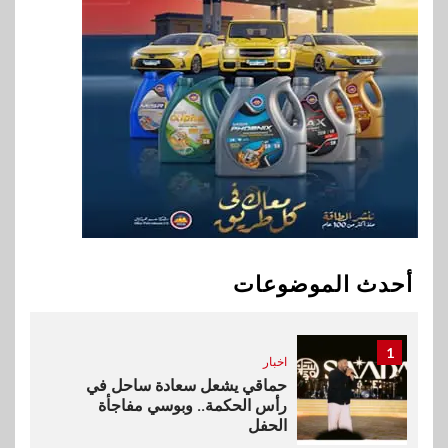
للنمو والتوسع
9
اخبار
فيكسد مصر و”حلول” تتشاركان
في تطوير أول منصة للسياحة
الصحية في مصر والشرق الأوسط
وأفريقيا Tour4Cure
10
سوق وصلة
هواوي: هاتف nova 15
Max بطارية ضخمة وتصميم متين
أحدث الموضوعات
جهازًا مثاليًا للشباب
1
اخبار
حماقي يشعل سعادة ساحل في
رأس الحكمة.. وبوسي مفاجأة
الحفل