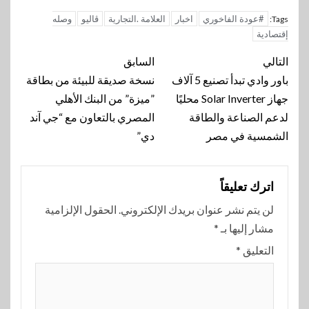
#عودة الفاخوري
اخبار
العلامة .التجارية
ڤاليو
وصله
Tags:
إقتصادية
تنقل
التالي
السابق
المقالة
باور وادي تبدأ تصنيع 5 آلاف
نسخة صديقة للبيئة من بطاقة
جهاز Solar Inverter محليًا
”ميزة” من البنك الأهلي
لدعم الصناعة والطاقة
المصري بالتعاون مع “جي آند
الشمسية في مصر
دي”
اترك تعليقاً
لن يتم نشر عنوان بريدك الإلكتروني.
الحقول الإلزامية
مشار إليها بـ
*
التعليق
*