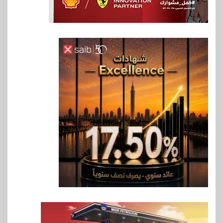
6
اخبار
غرفة القاهرة تنظم ندوة إلكترونية
لدعم الصادرات وتحقيق
مستهدفات رؤية مصر 2030
7
بنوك
بنك مصر يشارك في فعالية اليوم
العالمي للشباب ويقدم العديد من
العروض المجانية
8
بنوك
بنك QNB مصر يعزز جاهزية
المشروعات الصغيرة والمتوسطة