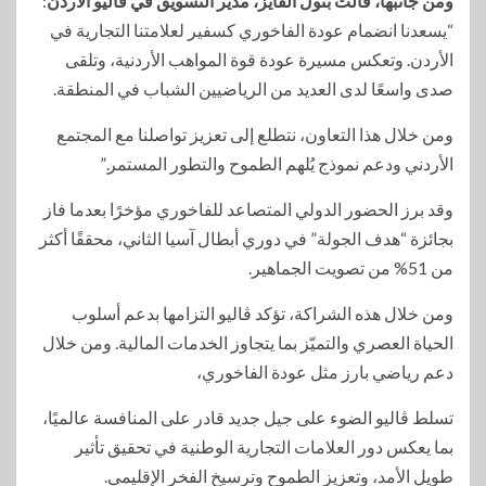
ومن جانبها، قالت بتول الفايز، مدير التسويق في ڤاليو الأردن
:
“يسعدنا انضمام عودة الفاخوري كسفير لعلامتنا التجارية في
الأردن. وتعكس مسيرة عودة قوة المواهب الأردنية، وتلقى
صدى واسعًا لدى العديد من الرياضيين الشباب في المنطقة.
ومن خلال هذا التعاون، نتطلع إلى تعزيز تواصلنا مع المجتمع
الأردني ودعم نموذج يُلهم الطموح والتطور المستمر.”
وقد برز الحضور الدولي المتصاعد للفاخوري مؤخرًا بعدما فاز
بجائزة “هدف الجولة” في دوري أبطال آسيا الثاني، محققًا أكثر
من 51% من تصويت الجماهير.
ومن خلال هذه الشراكة، تؤكد ڤاليو التزامها بدعم أسلوب
الحياة العصري والتميّز بما يتجاوز الخدمات المالية. ومن خلال
دعم رياضي بارز مثل عودة الفاخوري،
تسلط ڤاليو الضوء على جيل جديد قادر على المنافسة عالميًا،
بما يعكس دور العلامات التجارية الوطنية في تحقيق تأثير
طويل الأمد، وتعزيز الطموح وترسيخ الفخر الإقليمي.