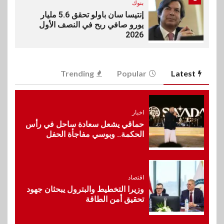
بنوك
إنتيسا سان باولو تحقق 5.6 مليار
يورو صافي ربح في النصف الأول
2026
6
اخبار
Trending
Popular
Latest
غرفة القاهرة تنظم ندوة إلكترونية
لدعم الصادرات وتحقيق
مستهدفات رؤية مصر 2030
اخبار
حماقي يشعل سعادة ساحل في رأس
7
الحكمة.. وبوسي مفاجأة الحفل
بنوك
بنك مصر يشارك في فعالية اليوم
العالمي للشباب ويقدم العديد من
العروض المجانية
اقتصاد
وزيرا التخطيط والبترول يبحثان جهود
8
تحقيق أمن الطاقة
بنوك
بنك QNB مصر يعزز جاهزية
المشروعات الصغيرة والمتوسطة