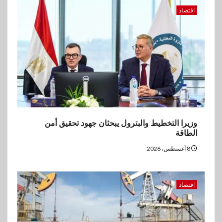
بنوك
اقتصاد
إنتيسا سان باولو تحقق 5.6 مليار
يورو صافي ربح في النصف الأول
2026
وزيرا التخطيط والبترول يبحثان جهود تحقيق أمن
الطاقة
8 أغسطس، 2026
اقتصاد