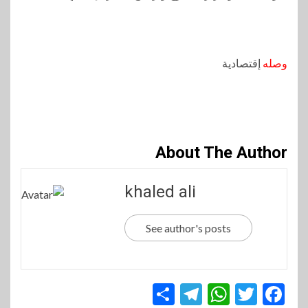
وصله
إقتصادية
About The Author
khaled ali
See author's posts
Telegram
Share
WhatsApp
Twitter
Facebook