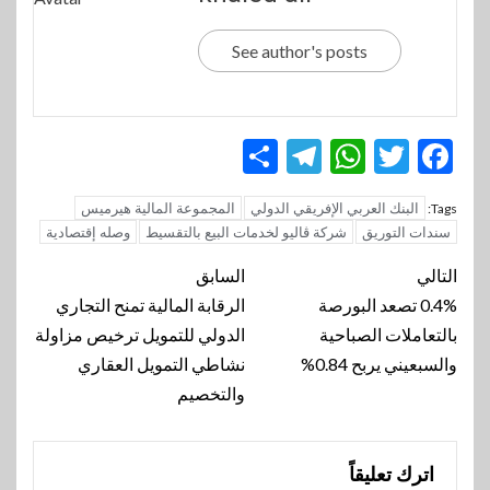
See author's posts
Telegram
Share
WhatsApp
Twitter
Facebook
البنك العربي الإفريقي الدولي
المجموعة المالية هيرميس
Tags:
سندات التوريق
شركة ڤاليو لخدمات البيع بالتقسيط
وصله إقتصادية
تنقل
التالي
السابق
المقالة
0.4% تصعد البورصة
الرقابة المالية تمنح التجاري
بالتعاملات الصباحية
الدولي للتمويل ترخيص مزاولة
والسبعيني يربح 0.84%
نشاطي التمويل العقاري
والتخصيم
اترك تعليقاً