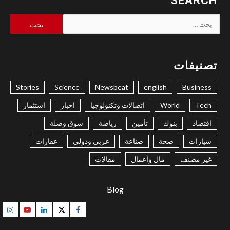
SEARCH
البحث
عن:
تصنيفات
Stories
Science
Newsbeat
english
Business
Tech
World
اتصالات وتكنولوجيا
اخبار
استثمار
اقتصاد
بنوك
تأمين
رياضة
سوق وصلة
سيارات
صحة
صناعة
عربي ودولي
عقارات
غير مصنف
مال وأعمال
مقالات
Blog
gram
Youtube
Linkedin
Twitter
Facebook