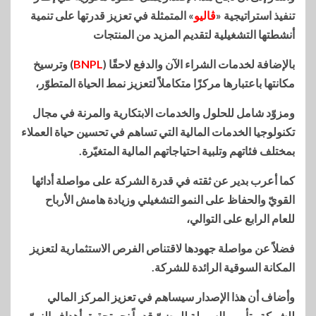
تنفيذ استراتيجية «
ڤاليو
» المتمثلة في تعزيز قدرتها على تنمية
أنشطتها التشغيلية لتقديم المزيد من المنتجات
بالإضافة لخدمات الشراء الآن والدفع لاحقًا (
BNPL
) وترسيخ
مكانتها باعتبارها مركزًا متكاملاً لتعزيز نمط الحياة المتطوّر،
ومزوّد شامل للحلول والخدمات الابتكارية والمرنة في مجال
تكنولوجيا الخدمات المالية التي تساهم في تحسين حياة العملاء
بمختلف فئاتهم وتلبية احتياجاتهم المالية المتغيّرة.
كما أعرب بدير عن ثقته في قدرة الشركة على مواصلة أدائها
القويّ والحفاظ على النمو التشغيلي وزيادة هامش الأرباح
للعام الرابع على التوالي،
فضلاً عن مواصلة جهودها لاقتناص الفرص الاستثمارية لتعزيز
المكانة السوقية الرائدة للشركة.
وأضاف أن هذا الإصدار سيساهم في تعزيز المركز المالي
للشركة وتأمين السيولة للمضيّ قدماً نحو تحقيق أهداف النموّ