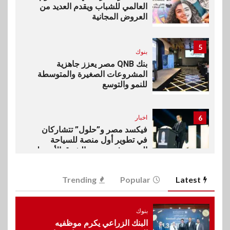
العالمي للشباب ويقدم العديد من
العروض المجانية
5
بنوك
بنك QNB مصر يعزز جاهزية
المشروعات الصغيرة والمتوسطة
للنمو والتوسع
6
اخبار
فيكسد مصر و”حلول” تتشاركان
في تطوير أول منصة للسياحة
الصحية في مصر والشرق الأوسط
وأفريقيا Tour4Cure
Trending
Popular
Latest
7
سوق وصلة
هواوي: هاتف nova 15
بنوك
Max بطارية ضخمة وتصميم متين
البنك الزراعي يكرم موظفيه
جهازًا مثاليًا للشباب