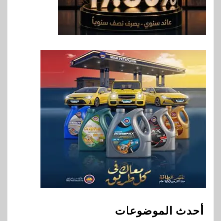
8
اقتصاد
إي اف چي فاينانس تستعرض
خطط نمو «بلد» لتعزيز حضورها
في سوق تحويلات المصريين
بالخارج
9
اخبار
بيان توضيحي صادر عن شركة
ناتجاس
10
سوق وصلة
vivo تشعل المنافسة في مصر
مع إطلاق Y500 المزود ببطارية
بسعة 8100 مللي أمبير
أحدث الموضوعات