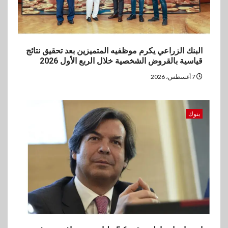
بنك مصر يشارك في فعالية اليوم
العالمي للشباب ويقدم العديد من
العروض المجانية
البنك الزراعي يكرم موظفيه المتميزين بعد تحقيق نتائج
5
بنوك
قياسية بالقروض الشخصية خلال الربع الأول 2026
بنك QNB مصر يعزز جاهزية
7 أغسطس، 2026
المشروعات الصغيرة والمتوسطة
للنمو والتوسع
بنوك