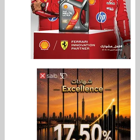
6
اخبار
فيكسد مصر و”حلول” تتشاركان
في تطوير أول منصة للسياحة
الصحية في مصر والشرق الأوسط
وأفريقيا Tour4Cure
7
سوق وصلة
هواوي: هاتف nova 15
Max بطارية ضخمة وتصميم متين
جهازًا مثاليًا للشباب