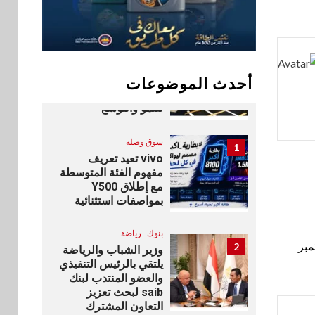
للشباب ويقدم العديد
من العروض المجانية
بنوك
10
بنك QNB مصر يعزز
جاهزية المشروعات
أحدث الموضوعات
الصغيرة والمتوسطة
للنمو والتوسع
سوق وصلة
1
vivo تعيد تعريف
مفهوم الفئة المتوسطة
مع إطلاق Y500
بمواصفات استثنائية
بنوك
رياضة
مبر
2
وزير الشباب والرياضة
يلتقي بالرئيس التنفيذي
والعضو المنتدب لبنك
saib لبحث تعزيز
التعاون المشترك