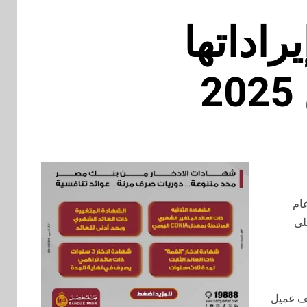
راداتها
عام
ت 4 مليارات جنيه مصري للأشهر التسعة الأولى، بزيادة 84%على
بنسبة 107% ليصل إلى حوالي6.1 مليون معاملة.ونمت قاعدة مستخدمي ڤاليو لتصل إلى أكثر من 873 ألف عميل