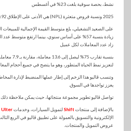
نشط، بحصة سوقية بلغت 23% في أغسطس
2025 ونسبة قروض متعثرة (NPL) هي الأدنى على الإطلاق 0.92% اعتبارًا من الربع الثالث، ما يُبرز قوة ومرونة محفظتها.
على الصعيد التشغيلي، بلغ متوسط القيمة الإجمالية للمبيعات اليومي
زاد عدد المعاملات لكل عميل
بنسبة تقارب
لتعزيز نمط الحياة المتطور، وهو ما يتضح في جميع أحجام المعا
وتنسب ڤاليو هذا الزخم إلى إطار عملها المنضبط لإدارة المخاطر
يعزز تواجدها في السوق.
تواصل ڤاليو تطوير مجموعة منتجاتها، حيث يمكن ملاحظة ذلك 
بالإضافة إلى منتجات
Shift
لتمويل السيارات، وخدمات
Ulter
و
الإلكترونية والتسويق بالعمولة على تطبيق ڤاليو في الربع الثا
عروض التمويل والمنتجات.