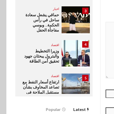
اخبار
3
حماقي يشعل سعادة
ساحل في رأس
الحكمة.. وبوسي
مفاجأة الحفل
4
اقتصاد
وزيرا التخطيط
والبترول يبحثان جهود
تحقيق أمن الطاقة
اقتصاد
5
ارتفاع أسعار النفط مع
تصاعد المخاوف بشأن
مستقبل الملاحة في
مضيق هرمز
Popular
Latest
بنوك
6