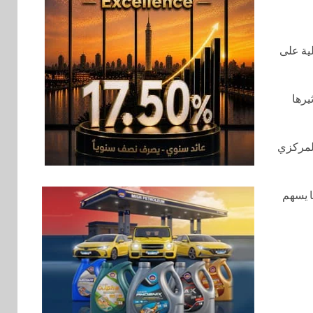
تحقيق نتائج قياسية
بالقروض الشخصية
خلال الربع الأول 2026
لية على
بنوك
7
إنتيسا سان باولو تحقق
ا، ويعكس تأثيرها
5.6 مليار يورو صافي
ربح في النصف الأول
2026
المركزي
اخبار
8
غرفة القاهرة تنظم
ا يسهم
ندوة إلكترونية لدعم
الصادرات وتحقيق
مستهدفات رؤية مصر
2030
بنوك
9
بنك مصر يشارك في
فعالية اليوم العالمي