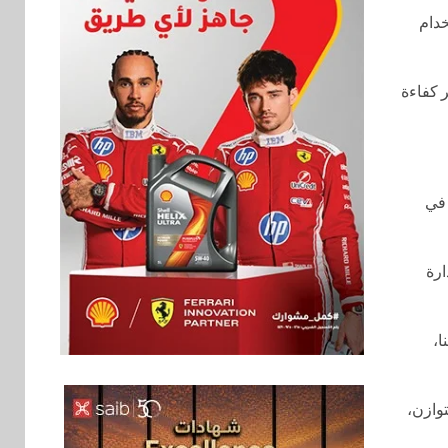
خدام
 كفاءة
كة رائدة في
ارة
ا،
بنوك
توازن،
6
البنك الزراعي يكرم
موظفيه المتميزين بعد