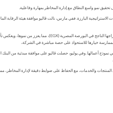
 تحقيق نمو واسع النطاق مع إدارة المخاطر بمهارة وفاعلية.
الاستراتيجية البارزة. ففي مارس، نالت ڤاليو موافقة هيئة الرقابة الما
مما يمثل خطوة حاسمة نحو الابتكار. وفي يونيو، شهدت ڤاليو إدراجها الناجح في البورصة المصرية (EGX)، مما يعزز من نموه
ن بممارسة خيارها للاستحواذ على حصة مباشرة في الشركة،
في نموذج أعمالها. وفي يوليو، حصلت ڤاليو على موافقة مبدئية من البنك 
ي المنتجات والخدمات، مع الحفاظ على ضوابط دقيقة لإدارة المخاطر، مم