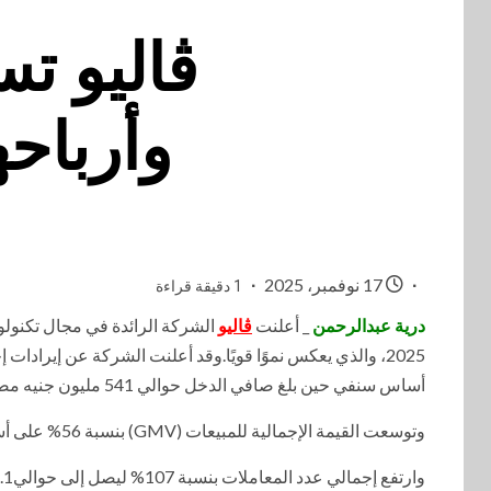
ڤاليو تس
وأرباحها خلال
17 نوفمبر، 2025
1 دقيقة قراءة
درية عبدالرحمن
_ أعلنت
ڤاليو
الشركة الرائدة في مجال تكنولوج
أساس سنفي حين بلغ صافي الدخل حوالي 541 مليون جنيه مصري، بزيادة 139% عن العام السابق.
وتوسعت القيمة الإجمالية للمبيعات (GMV) بنسبة 56% على أساس سنوي لتصل إلى ما يقرب من 17.32 مليار جنيه مصري،