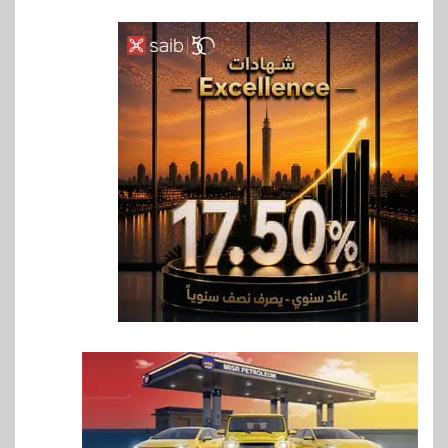
6
سوق وصلة
vivo تشعل المنافسة في مصر
مع إطلاق Y500 المزود ببطارية
بسعة 8100 مللي أمبير
7
بنوك
تأمين
نكست وكاف للتأمين يطلقان
تحالفًا استراتيجيًا لتقديم حلول
تأمينية متكاملة لعملاء البنك
8
اقتصاد
رئيس مجلس القضاء الأعلى يوقّع
بروتوكول تعاون مع البريد لتقديم
خدمة الإعلان الإلكتروني المسجل