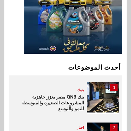
9
اخبار
RAKICT تعلن عن شراكة
استراتيجية مع MCS لإطلاق
محفظة التدريب الرسمية
لكاسبرسكي
10
بنوك
بنك الإسكندرية يطلق الحساب
أحدث الموضوعات
الجاري “ابدأ” اليومي
1
بنوك
بنك QNB مصر يعزز جاهزية
المشروعات الصغيرة والمتوسطة
للنمو والتوسع
2
اخبار