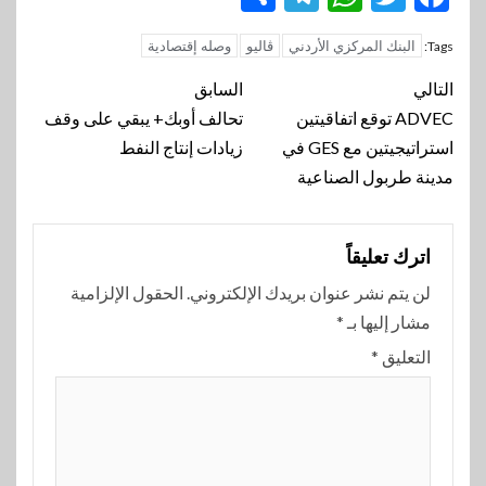
البنك المركزي الأردني
ڤاليو
وصله إقتصادية
Tags:
تنقل
التالي
السابق
المقالة
ADVEC توقع اتفاقيتين
تحالف أوبك+ يبقي على وقف
استراتيجيتين مع GES في
زيادات إنتاج النفط
مدينة طربول الصناعية
اترك تعليقاً
لن يتم نشر عنوان بريدك الإلكتروني.
الحقول الإلزامية
مشار إليها بـ
*
التعليق
*