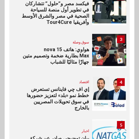
فيكسد مصر و”حلول” تتشاركان
في تطوير أول منصة للسياحة
الصحية في مصر والشرق الأوسط
وأفريقيا Tour4Cure
3
سوق وصلة
هواوي: هاتف nova 15
Max بطارية ضخمة وتصميم متين
جهازًا مثاليًا للشباب
4
اقتصاد
إي اف چي فاينانس تستعرض
خطط نمو «بلد» لتعزيز حضورها
في سوق تحويلات المصريين
بالخارج
5
اخبار
بيان توضيحي صادر عن شركة