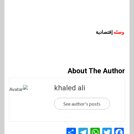
وصله
إقتصادية
About The Author
khaled ali
See author's posts
Telegram
Share
WhatsApp
Twitter
Facebook