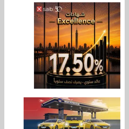
6
اقتصاد
ارتفاع أسعار النفط مع تصاعد
المخاوف بشأن مستقبل الملاحة
في مضيق هرمز
7
بنوك
البنك الزراعي يكرم موظفيه
المتميزين بعد تحقيق نتائج قياسية
بالقروض الشخصية خلال الربع
الأول 2026
8
بنوك
إنتيسا سان باولو تحقق 5.6 مليار
يورو صافي ربح في النصف الأول
2026