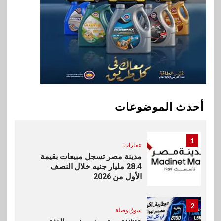
9
اخبار
غرفة القاهرة تنظم ندوة إلكترونية
لدعم الصادرات وتحقيق
مستهدفات رؤية مصر 2030
10
بنوك
بنك مصر يشارك في فعالية اليوم
العالمي للشباب ويقدم العديد من
أحدث الموضوعات
العروض المجانية
1
عقارات
مدينة مصر تسجل مبيعات بقيمة
28.4 مليار جنيه خلال النصف
الأول من 2026
2
سوق وصلة