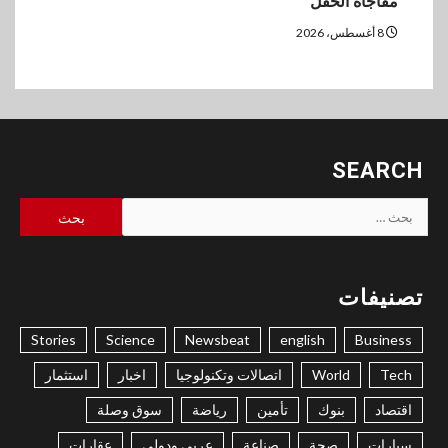
مفاجأة الحفل
8 أغسطس، 2026
SEARCH
البحث
عن:
تصنيفات
Stories
Science
Newsbeat
english
Business
Tech
World
اتصالات وتكنولوجيا
اخبار
استثمار
اقتصاد
بنوك
تأمين
رياضة
سوق وصلة
سيارات
صحة
صناعة
عربي ودولي
عقارات