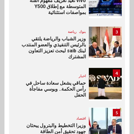
vivo تعيد تعريف مفهوم الفئة
المتوسطة مع إطلاق Y500
بمواصفات استثنائية
3
بنوك
رياضة
وزير الشباب والرياضة يلتقي
بالرئيس التنفيذي والعضو المنتدب
لبنك saib لبحث تعزيز التعاون
المشترك
4
اخبار
حماقي يشعل سعادة ساحل في
رأس الحكمة.. وبوسي مفاجأة
الحفل
5
اقتصاد
وزيرا التخطيط والبترول يبحثان
جهود تحقيق أمن الطاقة