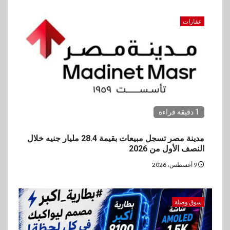
vivo تعيد تعريف مفهوم الفئة
المتوسطة مع إطلاق Y500
بمواصفات استثنائية
عقارات
3
بنوك
رياضة
وزير الشباب والرياضة يلتقي
بالرئيس التنفيذي والعضو المنتدب
لبنك saib لبحث تعزيز التعاون
المشترك
1 دقيقة قراءة
4
اخبار
مدينة مصر تسجل مبيعات بقيمة 28.4 مليار جنيه خلال
حماقي يشعل سعادة ساحل في
النصف الأول من 2026
رأس الحكمة.. وبوسي مفاجأة
الحفل
9 أغسطس، 2026
5
سوق وصلة
اقتصاد
وزيرا التخطيط والبترول يبحثان
جهود تحقيق أمن الطاقة