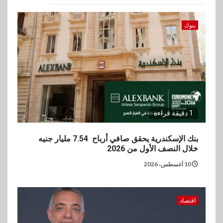
ڤاليو تحقق إيرادات 3.2 مليار جنيه
وصافي الربح يرتفع إلى486
مليون جنيه نهاية يونيو 2026
بنوك
3
عقارات
مدينة مصر تسجل مبيعات بقيمة
28.4 مليار جنيه خلال النصف
الأول من 2026
1 دقيقة قراءة
4
سوق وصلة
vivo تعيد تعريف مفهوم الفئة
بنك الإسكندرية يحقق صافي أرباح 7.54 مليار جنيه
المتوسطة مع إطلاق Y500
خلال النصف الأول من 2026
بمواصفات استثنائية
10 أغسطس، 2026
5
بنوك
رياضة
وزير الشباب والرياضة يلتقي
اقتصاد
بالرئيس التنفيذي والعضو المنتدب
لبنك saib لبحث تعزيز التعاون