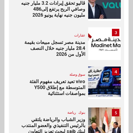
ڤاليو تحقق إيرادات 3.2 مليار جنيه
وصافي الربح يرتفع إلى486
مليون جنيه نهاية يونيو 2026
3
عقارات
مدينة مصر تسجل مبيعات بقيمة
28.4 مليار جنيه خلال النصف
الأول من 2026
4
سوق وصلة
vivo تعيد تعريف مفهوم الفئة
المتوسطة مع إطلاق Y500
بمواصفات استثنائية
5
بنوك
رياضة
وزير الشباب والرياضة يلتقي
بالرئيس التنفيذي والعضو المنتدب
لبنك saib لبحث تعزيز التعاون