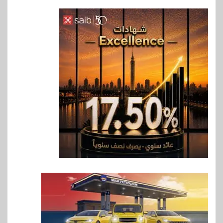
6
اخبار
حماقي يشعل سعادة ساحل في
رأس الحكمة.. وبوسي مفاجأة
الحفل
7
اقتصاد
وزيرا التخطيط والبترول يبحثان
جهود تحقيق أمن الطاقة
8
اقتصاد
ارتفاع أسعار النفط مع تصاعد
المخاوف بشأن مستقبل الملاحة
في مضيق هرمز