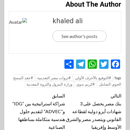
About The Author
khaled ali
See author's posts
Telegram
Share
WhatsApp
Twitter
Facebook
#التوقيع بالأحرف الأولى
#ثروات مصر التعدينية
#عقد المسح
Tags:
الجوي الشامل
#كريم بدوي
وزارة البترول والثروة المعدنية
تنقل
التالي
السابق
المقالة
بنك مصر يحصل على 3
شراكة استراتيجية بين “IDG”
شهادات أيزو دولية لقطاعه
و”ADVEC” لتقديم حلول
القانوني ويتصدر مصر والشرق
هندسية متكاملة بمناطقها
الأوسط وإفريقيا
الصناعية