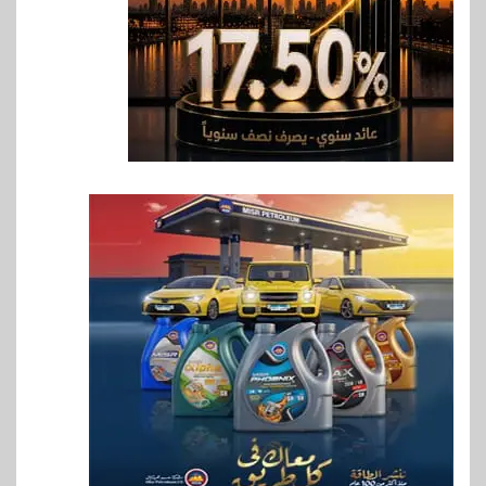
7
اخبار
فيكسد مصر و”حلول” تتشاركان
في تطوير أول منصة للسياحة
الصحية في مصر والشرق الأوسط
وأفريقيا Tour4Cure
8
سوق وصلة
هواوي: هاتف nova 15
Max بطارية ضخمة وتصميم متين
جهازًا مثاليًا للشباب
9
اقتصاد
إي اف چي فاينانس تستعرض
خطط نمو «بلد» لتعزيز حضورها
في سوق تحويلات المصريين
بالخارج