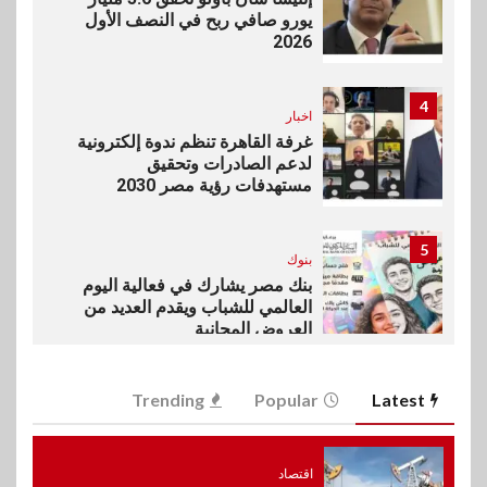
يورو صافي ربح في النصف الأول
2026
4
اخبار
غرفة القاهرة تنظم ندوة إلكترونية
لدعم الصادرات وتحقيق
مستهدفات رؤية مصر 2030
5
بنوك
بنك مصر يشارك في فعالية اليوم
العالمي للشباب ويقدم العديد من
العروض المجانية
6
Trending
Popular
Latest
بنوك
بنك QNB مصر يعزز جاهزية
المشروعات الصغيرة والمتوسطة
للنمو والتوسع
اقتصاد