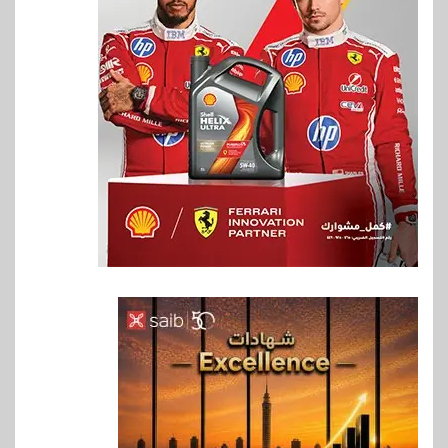
6
بنوك
بنك QNB مصر يعزز جاهزية
المشروعات الصغيرة والمتوسطة
للنمو والتوسع