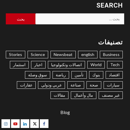
SEARCH
البحث
عن:
تصنيفات
Stories
Science
Newsbeat
english
Business
Tech
World
اتصالات وتكنولوجيا
اخبار
استثمار
اقتصاد
بنوك
تأمين
رياضة
سوق وصلة
سيارات
صحة
صناعة
عربي ودولي
عقارات
غير مصنف
مال وأعمال
مقالات
Blog
gram
Youtube
Linkedin
Twitter
Facebook