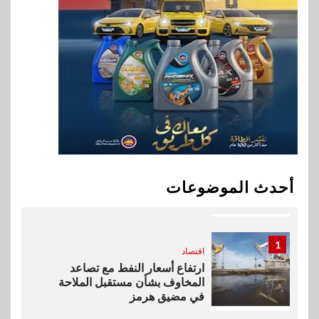
جهازًا مثاليًا للشباب
9
اقتصاد
إي اف چي فاينانس تستعرض
خطط نمو «بلد» لتعزيز حضورها
في سوق تحويلات المصريين
بالخارج
10
اخبار
بيان توضيحي صادر عن شركة
أحدث الموضوعات
ناتجاس
1
اقتصاد
ارتفاع أسعار النفط مع تصاعد
المخاوف بشأن مستقبل الملاحة
في مضيق هرمز