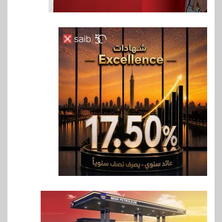
6
بنوك
بنك QNB مصر يعزز جاهزية
المشروعات الصغيرة والمتوسطة
للنمو والتوسع
7
اخبار
فيكسد مصر و”حلول” تتشاركان
في تطوير أول منصة للسياحة
الصحية في مصر والشرق الأوسط
وأفريقيا Tour4Cure
8
سوق وصلة
هواوي: هاتف nova 15
Max بطارية ضخمة وتصميم متين