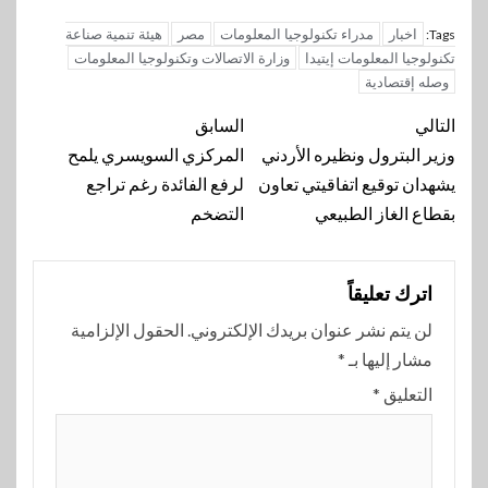
اخبار
مدراء تكنولوجيا المعلومات
مصر
هيئة تنمية صناعة
Tags:
تكنولوجيا المعلومات إيتيدا
وزارة الاتصالات وتكنولوجيا المعلومات
وصله إقتصادية
تنقل
التالي
السابق
المقالة
وزير البترول ونظيره الأردني
المركزي السويسري يلمح
يشهدان توقيع اتفاقيتي تعاون
لرفع الفائدة رغم تراجع
بقطاع الغاز الطبيعي
التضخم
اترك تعليقاً
لن يتم نشر عنوان بريدك الإلكتروني.
الحقول الإلزامية
مشار إليها بـ
*
التعليق
*