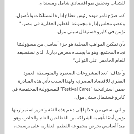
للشباب وتحقيق نمو اقتصادي شامل ومستدام.
كما صرّح تامر فوده رئيس قطاع إدارة الممتلكات والأصول،
وعضو مجلس إدارة مجموعة الفطيم العقارية في مصر: ”
نؤمن في كايرو فستيفال سيتي مول،
بأن تمكين المواهب المحلية هو جزء أساسي من مسؤوليتنا
تجاه المجتمع، وهو ما يجسده معرض ديارنا، الذي نستضيفه
للعام الخامس على التوالي.“
وأضاف: “تعد المشروعات الصغيرة والمتوسطة العمود
الفقري للاقتصاد المصري، ولهذا السبب تأتي هذه المبادرة
ضمن استراتيجية “Festival Cares” للمسؤولية المجتمعية في
كايرو فستيفال سيتي مول،
والتي نسعى من خلالها إلى دعم هذه الفئة وتعزيز استمراريتها،
نؤمن أيضًا بأهمية الشراكة بين القطاعين العام والخاص، وهو
مبدأ أساسي تحرص مجموعة الفطيم العقارية على ترسيخه،