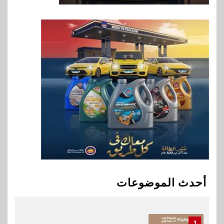
8
اقتصاد
وزيرا التخطيط والبترول يبحثان
جهود تحقيق أمن الطاقة
9
اقتصاد
ارتفاع أسعار النفط مع تصاعد
المخاوف بشأن مستقبل الملاحة
في مضيق هرمز
10
بنوك
البنك الزراعي يكرم موظفيه
المتميزين بعد تحقيق نتائج قياسية
أحدث الموضوعات
بالقروض الشخصية خلال الربع
الأول 2026
1