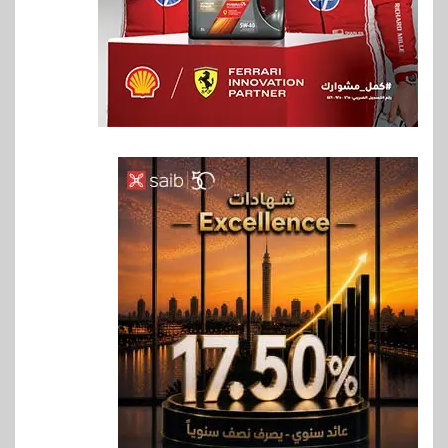
6
بنوك
رياضة
وزير الشباب والرياضة يلتقي
بالرئيس التنفيذي والعضو المنتدب
لبنك saib لبحث تعزيز التعاون
المشترك
7
اخبار
حماقي يشعل سعادة ساحل في
رأس الحكمة.. وبوسي مفاجأة
الحفل