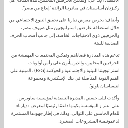
ركيزتان أساسيتان في مبادرتنا الرائدة “إبداع من مصر”.
وأضاف: يحرص معرض ديارنا على تحقيق التنوع الاجتماعي من
خلال استضافة عارضين استراتيجيين مثل ضيوف مصر،
والحرفيين ذوي الاحتياجات الخاصة، إلى جانب أصحاب الحرف
الصديقة للبيئة
تدعم هذه المبادرة قضاياهم وتمكين المجتمعات المهمشة من
الحرفيين المحليين، والذين يأتون على رأس أولويات
استراتيجيتنا البيئية والاجتماعية والحوكمة (ESG) ، المبنية على
القيم القوية المتأصلة في بنك الإسكندرية ومجموعة
انتيساسان باولو”.
وأكدت ليلى حسني، المديرة التنفيذية لمؤسسة ساويرس،
على اعتزاز المؤسسة بكونها داعمًا رئيسيًا لمعرض «ديارنا»
للعام الخامس على التوالي، وذلك في إطار جهودها المستمرة
لدعموتنمية المشروعات الصغيرة.