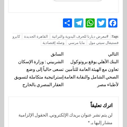
Telegram
Share
WhatsApp
Twitter
Facebook
#معرض ديارنا للحرف اليدوية والتراثية
القاهرة الجديدة
كايرو
Tags:
فستيفال سيتي مول
مايا مرسي
وصله إقتصادية
تنقل
التالي
السابق
المقالة
البنك الأهلي يوقع بروتوكول
الشربيني : وزارة الإسكان
تعاون مع الهيئة العامة للتأمين
تسعى حالياً إلى وضع
الصحي الشامل والنقابة العامة
إستراتيجية متكاملة لتسويق
لأطباء مصر
العقار المصري بالخارج
اترك تعليقاً
لن يتم نشر عنوان بريدك الإلكتروني.
الحقول الإلزامية
مشار إليها بـ
*