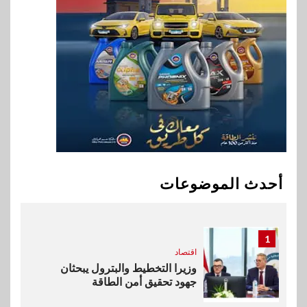
وأفريقيا Tour4Cure
9
سوق وصلة
هواوي: هاتف nova 15
Max بطارية ضخمة وتصميم متين
جهازًا مثاليًا للشباب
10
اقتصاد
إي اف چي فاينانس تستعرض
خطط نمو «بلد» لتعزيز حضورها
أحدث الموضوعات
في سوق تحويلات المصريين
بالخارج
1
اقتصاد
وزيرا التخطيط والبترول يبحثان
جهود تحقيق أمن الطاقة