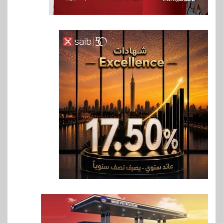
6
بنوك
بنك مصر يشارك في فعالية اليوم
العالمي للشباب ويقدم العديد من
العروض المجانية
7
بنوك
بنك QNB مصر يعزز جاهزية
المشروعات الصغيرة والمتوسطة
للنمو والتوسع
8
اخبار
فيكسد مصر و”حلول” تتشاركان
في تطوير أول منصة للسياحة
الصحية في مصر والشرق الأوسط