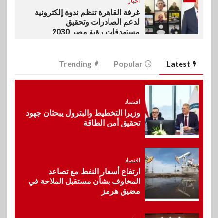
اخبار
غرفة القاهرة تنظم ندوة إلكترونية
لدعم الصادرات وتحقيق
مستهدفات رؤية مصر 2030
6
Trending
Popular
Latest
بنوك
بنك مصر يشارك في فعالية اليوم
العالمي للشباب ويقدم العديد من
العروض المجانية
اقتصاد
وزيرا التخطيط والبترول يبحثان جهود
تحقيق أمن الطاقة
7
بنوك
بنك QNB مصر يعزز جاهزية
المشروعات الصغيرة والمتوسطة
للنمو والتوسع
اقتصاد
ارتفاع أسعار النفط مع تصاعد
المخاوف بشأن مستقبل الملاحة في
مضيق هرمز
8
اخبار
فيكسد مصر و”حلول” تتشاركان
في تطوير أول منصة للسياحة