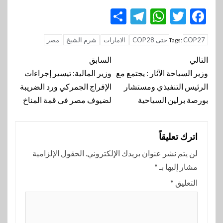
Telegram
Share
WhatsApp
Twitter
Facebook
COP27 حتى COP28
الامارات
شرم الشيخ
مصر
Tags:
تنقل
التالي
السابق
المقالة
وزير السياحة الآثار : يجتمع مع
وزير المالية: تيسير إجراءات
الرئيس التنفيذي ومستشار
الإفراج الجمركي ورد الضريبة
بورصة برلين السياحية
لضيوف مصر فى قمة المناخ
اترك تعليقاً
لن يتم نشر عنوان بريدك الإلكتروني.
الحقول الإلزامية
مشار إليها بـ
*
التعليق
*