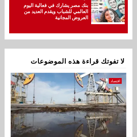
ناتجاس
بنك مصر يشارك في فعالية اليوم
العالمي للشباب ويقدم العديد من
العروض المجانية
1
اقتصاد
ارتفاع أسعار النفط مع تصاعد
المخاوف بشأن مستقبل الملاحة
في مضيق هرمز
لا تفوتك قراءة هذه الموضوعات
2
بنوك
البنك الزراعي يكرم موظفيه
المتميزين بعد تحقيق نتائج قياسية
اقتصاد
بالقروض الشخصية خلال الربع
الأول 2026
3
بنوك
إنتيسا سان باولو تحقق 5.6 مليار
يورو صافي ربح في النصف الأول
2026