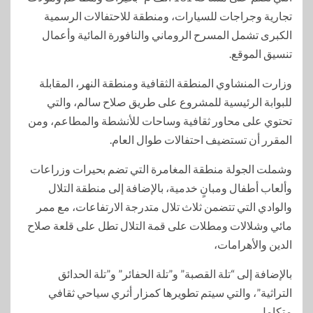
تجارية وجراجات للسيارات، ومنطقة للاحتفالات الرسمية
الكبرى تشمل المسرح الروماني والنافورة المائية وأعمال
تنسيق الموقع.
وزارت المنشاوي المنطقة الثقافية ومنطقة النهر، المقابلة
للبوابة الرئيسية للمشروع على طريق صلاح سالم، والتي
تحتوي على محاور ثقافية وساحات للأنشطة والمطاعم، ومن
المقرر أن تستضيف احتفالات طوال العام.
وشملت الجولة منطقة المغامرة التي تضم بحيرات وزراعات
وألعاب أطفال ومبانٍ خدمية، بالإضافة إلى منطقة التلال
والوادي التي تتضمن ثلاث تلال متدرجة الارتفاعات، مع ممر
مائي وشلالات ومطلات على قمة التلال تطل على قلعة صلاح
الدين والأهرامات،
بالإضافة إلى “تلة القصبة” و”تلة الحفائر” و”تلة الحدائق
التراثية”، والتي سيتم تطويرها كمزار أثري سياحي ثقافي
متكامل.