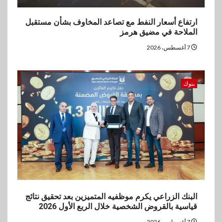
4
ارتفاع أسعار النفط مع تصاعد المخاوف بشأن مستقبل
اخبار
الملاحة في مضيق هرمز
غرفة القاهرة تنظم ندوة إلكترونية
لدعم الصادرات وتحقيق
7 أغسطس، 2026
مستهدفات رؤية مصر 2030
5
بنوك
بنوك
بنك مصر يشارك في فعالية اليوم
العالمي للشباب ويقدم العديد من
العروض المجانية
البنك الزراعي يكرم موظفيه المتميزين بعد تحقيق نتائج
قياسية بالقروض الشخصية خلال الربع الأول 2026
7 أغسطس، 2026