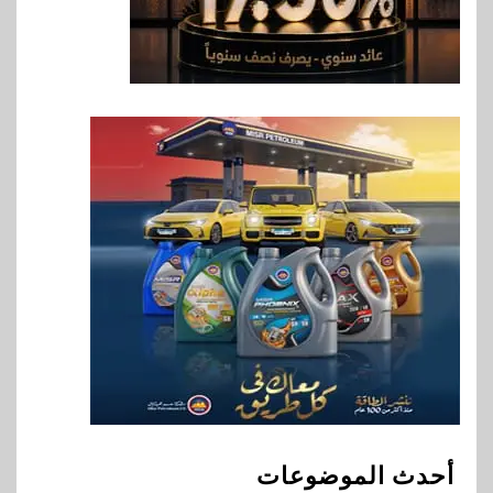
في تطوير أول منصة للسياحة
الصحية في مصر والشرق الأوسط
وأفريقيا Tour4Cure
8
سوق وصلة
هواوي: هاتف nova 15
Max بطارية ضخمة وتصميم متين
جهازًا مثاليًا للشباب
9
اقتصاد
إي اف چي فاينانس تستعرض
خطط نمو «بلد» لتعزيز حضورها
في سوق تحويلات المصريين
بالخارج
10
اخبار
بيان توضيحي صادر عن شركة
أحدث الموضوعات
ناتجاس