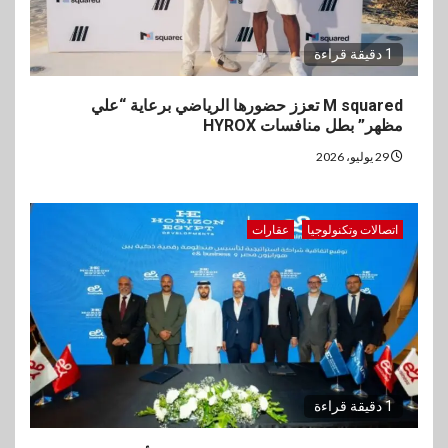
1 دقيقة قراءة
M squared تعزز حضورها الرياضي برعاية “علي
مظهر” بطل منافسات HYROX
29 يوليو، 2026
اتصالات وتكنولوجيا
عقارات
1 دقيقة قراءة