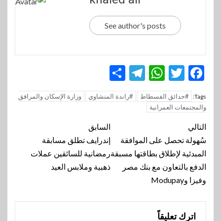
See author's posts
Telegram
Share
WhatsApp
Twitter
Facebook
#حدائق الفسطاط
#راندة المنشاوي
وزارة الإسكان والمرافق
Tags:
والمجتمعات العمرانية
تنقل
التالي
السابق
المقالة
سُهولة تحصل على الموافقة
إندرايف تطلق مسابقة
المبدئية لإطلاق بطاقتها مسبقة
رمضانية للسائقين عملات
الدفع بالتعاون مع بنك مصر
ذهبية وملابس العيد
وفيزا وModupay
اترك تعليقاً