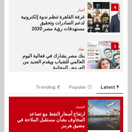
4
اخبار
غرفة القاهرة تنظم ندوة إلكترونية
لدعم الصادرات وتحقيق
مستهدفات رؤية مصر 2030
5
بنوك
بنك مصر يشارك في فعالية اليوم
العالمي للشباب ويقدم العديد من
العروض المجانية
6
Trending
Popular
Latest
بنوك
بنك QNB مصر يعزز جاهزية
المشروعات الصغيرة والمتوسطة
للنمو والتوسع
اقتصاد
ارتفاع أسعار النفط مع تصاعد
المخاوف بشأن مستقبل الملاحة في
مضيق هرمز
7
اخبار