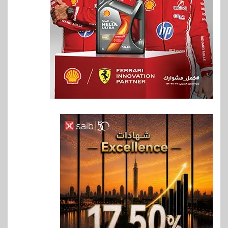
6
بنوك
بنك QNB مصر يعزز جاهزية
المشروعات الصغيرة والمتوسطة
للنمو والتوسع
7
اخبار
فيكسد مصر و”حلول” تتشاركان