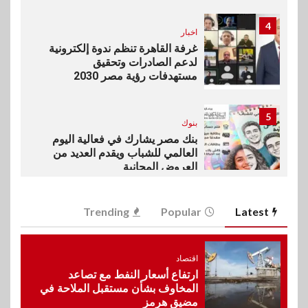
4
اخبار
غرفة القاهرة تنظم ندوة إلكترونية
لدعم الصادرات وتحقيق
مستهدفات رؤية مصر 2030
5
بنوك
بنك مصر يشارك في فعالية اليوم
العالمي للشباب ويقدم العديد من
العروض المجانية
6
Trending
Popular
Latest
بنوك
بنك QNB مصر يعزز جاهزية
المشروعات الصغيرة والمتوسطة
للنمو والتوسع
اقتصاد
ارتفاع أسعار النفط مع تصاعد
المخاوف بشأن مستقبل الملاحة في
مضيق هرمز
7
اخبار