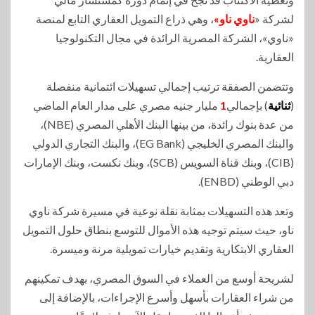
لشركة «
ناوي ناو»
، وهي ذراع التمويل العقاري التابع لمنصة
«ناوي»، الشركة المصرية الرائدة في مجال التكنولوجيا
العقارية.
وتتضمن الصفقة ترتيب إجمالي تسهيلات ائتمانية منفصلة
(
ثنائية
) بإجمالي
1
مليار جنيه مصري على مدار العام الماضي
من عدة بنوك رائدة، من بينها البنك الأهلي المصري (NBE)،
والبنك المصري الخليجي (EG Bank)، والبنك التجاري الدولي
(CIB)، وبنك قناة السويس (SCB)، وبنك نكست، وبنك الإمارات
دبي الوطني (ENBD).
وتعد هذه التسهيلات بمثابة نقلة نوعية في مسيرة شركة ناوي
ناو، حيث سيتم توجيه هذه الأموال للتوسع بنطاق حلول التمويل
العقاري الابتكارية وتقديم خيارات تمويلية مرنة وميسرة.
لشريحة أوسع من العملاء في السوق المصري، بهدف تمكينهم
من شراء العقارات بأسهل وأسرع الإجراءات، بالإضافة إلى