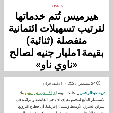
BUSINESS
هيرميس تُتم خدماتها
لترتيب تسهيلات ائتمانية
منفصلة (ثنائية)
بقيمة1مليار جنيه لصالح
«ناوي ناو»
24 سبتمبر، 2025
1 دقيقة قراءة
درية عبدالرحمن
_ أعلنت اليوم
إي اف چي
هيرميس
بنك
الاستثمار التابع لمجموعة إي اف چي القابضة والرائدة في
أسواق الشرق الأوسط وشمال إفريقيا، أن قطاع الترويج
وتغطية الاكتتاب قد نجح في إتمام دوره كمستشار مالي