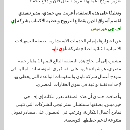
تعزيز نموذج أعمالها الفريد «انتقل الآن وادفع لاحقًا».
وتعليقًا على هذه الصفقة، أعربت مي حمدي، مدير تنفيذي
لقسم أسواق الدين بقطاع الترويج وتغطية الاكتتاب بشركة
إي
اف چي
هيرميس
،
عن اعتزازها بإتمام الخدمات الاستشارية لصفقة التسهيلات
الائتمانية الثنائية لصالح
شركة
ناوي ناو
،
مشيرة إلى أن نجاح هذه الصفقة البالغ قيمتها 1 مليار جنيه
مصري، هو شهادة قوية على ثقة كبرى المؤسسات المالية في
نموذج أعمال شركة ناوي والمقومات الواعدة التي يحظى بها
لإحداث نقلة نوعية في سوق العقارات المصري.
وأضافت حمدي أن هذه الصفقة تعزز مكانة إي إف جي
هيرميس، بصفتها مستشار استراتيجي للشركات التي تتبنى
نماذج أعمال ابتكارية، وترغب في الحصول على مصادر تمويل
متنوعة لدعم خططها التوسعية.