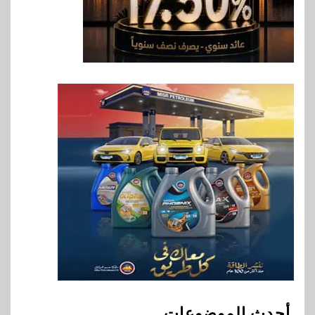
فيكسد مصر و”حلول” تتشاركان
في تطوير أول منصة للسياحة
الصحية في مصر والشرق الأوسط
وأفريقيا Tour4Cure
8
سوق وصلة
هواوي: هاتف nova 15
Max بطارية ضخمة وتصميم متين
جهازًا مثاليًا للشباب
9
اقتصاد
إي اف چي فاينانس تستعرض
خطط نمو «بلد» لتعزيز حضورها
في سوق تحويلات المصريين
بالخارج
10
اخبار
بيان توضيحي صادر عن شركة
أحدث الموضوعات