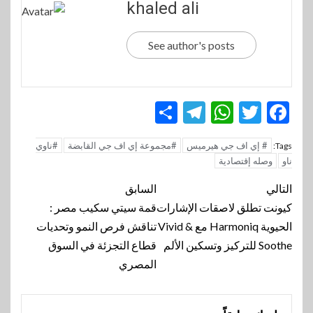
khaled ali
See author's posts
Telegram
Share
WhatsApp
Twitter
Facebook
# إي اف جي هيرميس
#مجموعة إي اف جي القابضة
#ناوي
Tags:
ناو
وصله إقتصادية
تنقل
التالي
السابق
المقالة
كيونت تطلق لاصقات الإشارات
قمة سيتي سكيب مصر :
الحيوية Harmoniq مع Vivid &
تناقش فرص النمو وتحديات
Soothe للتركيز وتسكين الألم
قطاع التجزئة في السوق
المصري