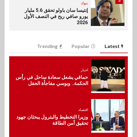
5
بنوك
إنتيسا سان باولو تحقق 5.6 مليار
يورو صافي ربح في النصف الأول
2026
6
اخبار
Trending
Popular
Latest
غرفة القاهرة تنظم ندوة إلكترونية
لدعم الصادرات وتحقيق
مستهدفات رؤية مصر 2030
اخبار
حماقي يشعل سعادة ساحل في رأس
7
الحكمة.. وبوسي مفاجأة الحفل
بنوك
بنك مصر يشارك في فعالية اليوم
العالمي للشباب ويقدم العديد من
العروض المجانية
اقتصاد
وزيرا التخطيط والبترول يبحثان جهود
8
تحقيق أمن الطاقة
بنوك
بنك QNB مصر يعزز جاهزية