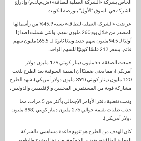
الخاص بشركة «الشركة العملية للطاقة» (ش.م.ك.م) وإدراج
الشركة في السوق “الأول” ببورصة الكويت.
عرضت «الشركة العملية للطاقة» نسبة 45.9% من رأسمالها
المصدر من خلال بيع 260 مليون سهم، والتي شملت إصدارًا
أوليًا لـ 94.5مليون سهم جديد وبيعًا ثانويًا لـ 165.5مليون سهم
قائم، بسعر 212 فلسًا كويتيًا للسهم الواحد.
جمعت الصفقة 55مليون دينار كويتي 179 مليون دولار
أمريكي)، مما يعني ضمنيًا أن القيمة السوقية بعد الطرح بلغت
120 مليون دينار كويتي (391 مليون دولار أمريكي). شهد الطرح
مشاركة قوية من المستثمرين المحليين والإقليميين والدوليين،
وتمت تغطية دفتر الأوامر الإجمالي بأكثر من 5 مرات، مما
جذب طلبات بقيمة حوالي 276 مليون دينار كويتي (898 مليون
دولار أمريكي).
كان الهدف من الطرح هو تنويع قاعدة مساهمي «الشركة
العملية للطاقة»، وتعزيز الحوكمة، وزيادة الوضوح والظهور