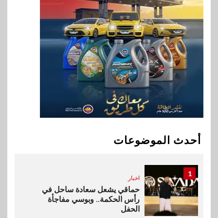
المشروعات الصغيرة والمتوسطة
للنمو والتوسع
9
اخبار
فيكسد مصر و”حلول” تتشاركان
في تطوير أول منصة للسياحة
الصحية في مصر والشرق الأوسط
وأفريقيا Tour4Cure
10
سوق وصلة
هواوي: هاتف nova 15
Max بطارية ضخمة وتصميم متين
أحدث الموضوعات
جهازًا مثاليًا للشباب
1
اخبار
حماقي يشعل سعادة ساحل في
رأس الحكمة.. وبوسي مفاجأة
الحفل