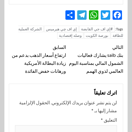
Telegram
Share
WhatsApp
Twitter
Facebook
#إي اف جي القابضة
إي اف چي هيرميس
الشركة العملية
Tags:
للطاقة
بورصة الكويت
وصله إقتصادية
تنقل
التالي
السابق
المقالة
بنك saib يشارك فعاليات
ارتفاع أسعار الذهب بدعم من
الشمول المالي بمناسبة اليوم
زيادة البطالة الأمريكية
العالمي لذوي الهمم
ورهانات خفض الفائدة
اترك تعليقاً
لن يتم نشر عنوان بريدك الإلكتروني.
الحقول الإلزامية
مشار إليها بـ
*
التعليق
*