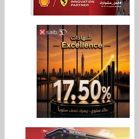
6
اخبار
غرفة القاهرة تنظم ندوة إلكترونية
لدعم الصادرات وتحقيق
مستهدفات رؤية مصر 2030
7
بنوك
بنك مصر يشارك في فعالية اليوم
العالمي للشباب ويقدم العديد من
العروض المجانية
8
بنوك
بنك QNB مصر يعزز جاهزية