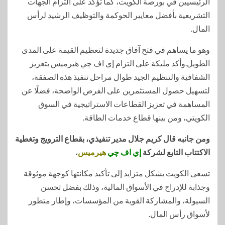
الرئيسيين في بورصة الكويت، كما تؤكد على التزام الجهات
التشريعية بأفضل معايير الحوكمة والتوظيف الرشيد لرأس
المال.
وهو ما يساهم في فتح آفاق جديدة لتعظيم القيمة على المدى
الطويل.وأكد مليكة على التزام إي اف چي هيرميس بتعزيز
الشفافية والتنظيم الجيد طوال مراحل تنفيذ هذه الصفقة،
لتسهيل حصول المستثمرين على الفرص الواضحة، فضلًا عن
المساهمة في تعزيز القطاعات الاستراتيجية في السوق
الكويتي، ومن بينها قطاع خدمات الطاقة.
ومن جانبه قال كريم جلال مدير تنفيذي، بقطاع الترويج وتغطية
الاكتتاب التابع لشركة
إي اف چي
هيرميس
،
تسعى الكويت بشكل متزايد إلى تأكيد مكانتها كوجهة موثوقة
وجذابة للإدراج في الأسواق المالية، وذلك بفضل تحسن
السيولة، والمشاركة القوية من المؤسسات، وإطار متطور
لأسواق رأس المال.