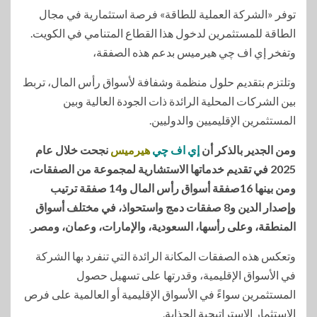
توفر «الشركة العملية للطاقة» فرصة استثمارية في مجال
الطاقة للمستثمرين لدخول هذا القطاع المتنامي في الكويت.
وتفخر إي اف چي هيرميس بدعم هذه الصفقة،
وتلتزم بتقديم حلول منظمة وشفافة لأسواق رأس المال، تربط
بين الشركات المحلية الرائدة ذات الجودة العالية وبين
المستثمرين الإقليميين والدوليين.
ومن الجدير بالذكر أن
إي اف چي
هيرميس
نجحت خلال عام
2025 في تقديم خدماتها الاستشارية لمجموعة من الصفقات،
ومن بينها 16صفقة أسواق رأس المال و14 صفقة ترتيب
وإصدار الدين و8 صفقات دمج واستحواذ، في مختلف أسواق
المنطقة، وعلى رأسها، السعودية، والإمارات، وعمان، ومصر
.
وتعكس هذه الصفقات المكانة الرائدة التي تنفرد بها الشركة
في الأسواق الإقليمية، وقدرتها على تسهيل حصول
المستثمرين سواءً في الأسواق الإقليمية أو العالمية على فرص
الاستثمار الاستراتيجية الجذابة.