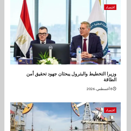
5
بنوك
اقتصاد
إنتيسا سان باولو تحقق 5.6 مليار
يورو صافي ربح في النصف الأول
2026
وزيرا التخطيط والبترول يبحثان جهود تحقيق أمن
الطاقة
8 أغسطس، 2026
اقتصاد