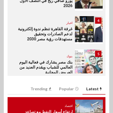
يورو صافي ربح في النصف الأول
2026
4
اخبار
غرفة القاهرة تنظم ندوة إلكترونية
لدعم الصادرات وتحقيق
مستهدفات رؤية مصر 2030
5
بنوك
بنك مصر يشارك في فعالية اليوم
العالمي للشباب ويقدم العديد من
العروض المجانية
6
Trending
Popular
Latest
بنوك
بنك QNB مصر يعزز جاهزية
المشروعات الصغيرة والمتوسطة
للنمو والتوسع
اقتصاد
ارتفاع أسعار النفط مع تصاعد