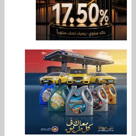
7
اخبار
فيكسد مصر و”حلول” تتشاركان
في تطوير أول منصة للسياحة
الصحية في مصر والشرق الأوسط
وأفريقيا Tour4Cure
8
سوق وصلة
هواوي: هاتف nova 15
Max بطارية ضخمة وتصميم متين
جهازًا مثاليًا للشباب
9
اقتصاد
إي اف چي فاينانس تستعرض
خطط نمو «بلد» لتعزيز حضورها
في سوق تحويلات المصريين
بالخارج
10