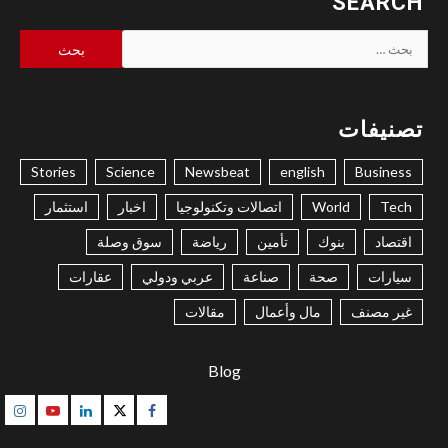
SEARCH
البحث
عن:
تصنيفات
Stories
Science
Newsbeat
english
Business
Tech
World
اتصالات وتكنولوجيا
اخبار
استثمار
اقتصاد
بنوك
تأمين
رياضة
سوق وصلة
سيارات
صحة
صناعة
عربي ودولي
عقارات
غير مصنف
مال وأعمال
مقالات
Blog
gram
Youtube
Linkedin
Twitter
Facebook