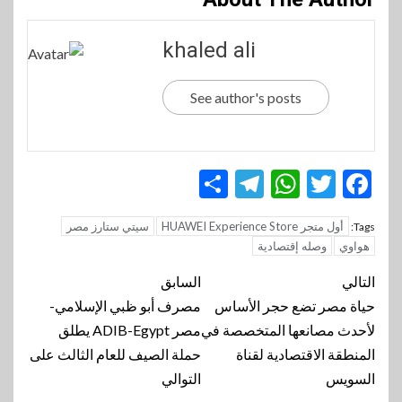
khaled ali
See author's posts
Telegram
Share
WhatsApp
Twitter
Facebook
أول متجر HUAWEI Experience Store
سيتي ستارز مصر
Tags:
هواوي
وصله إقتصادية
تنقل
التالي
السابق
المقالة
حياة مصر تضع حجر الأساس
مصرف أبو ظبي الإسلامي-
لأحدث مصانعها المتخصصة في
مصر ADIB-Egypt يطلق
المنطقة الاقتصادية لقناة
حملة الصيف للعام الثالث على
السويس
التوالي