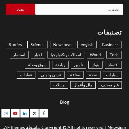
البحث
عن:
تصنيفات
Stories
Science
Newsbeat
english
Business
Tech
World
اتصالات وتكنولوجيا
اخبار
استثمار
اقتصاد
بنوك
تأمين
رياضة
سوق وصلة
سيارات
صحة
صناعة
عربي ودولي
عقارات
غير مصنف
مال وأعمال
مقالات
Blog
gram
Youtube
Linkedin
Twitter
Facebook
Newsium
|
Copyright © All rights reserved.
بواسطة AF themes.