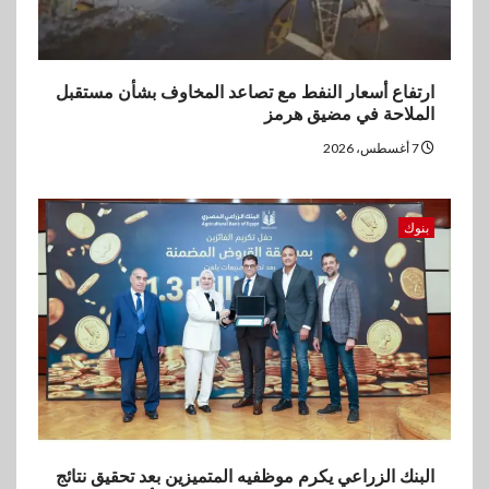
2026
4
ارتفاع أسعار النفط مع تصاعد المخاوف بشأن مستقبل
اخبار
الملاحة في مضيق هرمز
غرفة القاهرة تنظم ندوة إلكترونية
لدعم الصادرات وتحقيق
7 أغسطس، 2026
مستهدفات رؤية مصر 2030
5
بنوك
بنوك
بنك مصر يشارك في فعالية اليوم
العالمي للشباب ويقدم العديد من
العروض المجانية
البنك الزراعي يكرم موظفيه المتميزين بعد تحقيق نتائج