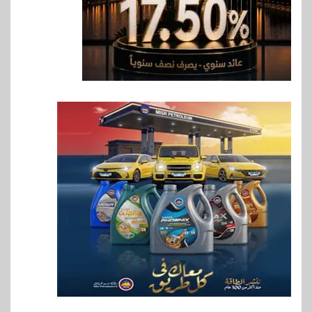
7
اخبار
فيكسد مصر و”حلول” تتشاركان
في تطوير أول منصة للسياحة
الصحية في مصر والشرق الأوسط
وأفريقيا Tour4Cure
8
سوق وصلة
هواوي: هاتف nova 15
Max بطارية ضخمة وتصميم متين
جهازًا مثاليًا للشباب
9
اقتصاد
إي اف چي فاينانس تستعرض
خطط نمو «بلد» لتعزيز حضورها
في سوق تحويلات المصريين
بالخارج
10
اخبار