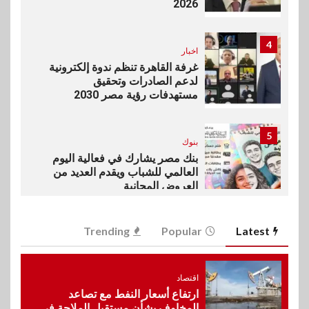
2026
4
اخبار
غرفة القاهرة تنظم ندوة إلكترونية
لدعم الصادرات وتحقيق
مستهدفات رؤية مصر 2030
5
بنوك
بنك مصر يشارك في فعالية اليوم
العالمي للشباب ويقدم العديد من
العروض المجانية
6
Trending
Popular
Latest
بنوك
بنك QNB مصر يعزز جاهزية
المشروعات الصغيرة والمتوسطة
للنمو والتوسع
اقتصاد
ارتفاع أسعار النفط مع تصاعد
المخاوف بشأن مستقبل الملاحة في