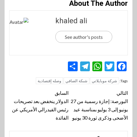
About The Author
khaled ali
See author's posts
Telegram
Share
WhatsApp
Twitter
Facebook
شركة موبايلاتي
شىكة الصافي
وصله إقتصادية
Tags:
تنقل
التالي
السابق
المقالة
البورصة: إجازة رسمية من 27
الدولار ينخفض بعد تصريحات
يونيو إلى 3 يوليو بمناسبة عيد
رئيس الفيدرالي الأمريكي عن
الأضحى وذكرى ثورة 30 يونيو
الفائدة