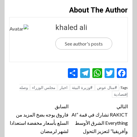
About The Author
khaled ali
See author's posts
Telegram
Share
WhatsApp
Twitter
Facebook
#منال عوض
#وزيرة البيئة
اخبار
مجلس الوزراء
وصله
Tags:
إقتصادية
تنقل
التالي
السابق
المقالة
RAKICT تشارك في قمة “AI
فاروق يوجه بضخ المزيد من
Everything الشرق الأوسط
السلع بأسعار مخفضة استعدادا
وأفريقيا” لتعزيز التحول
لشهر لرمضان