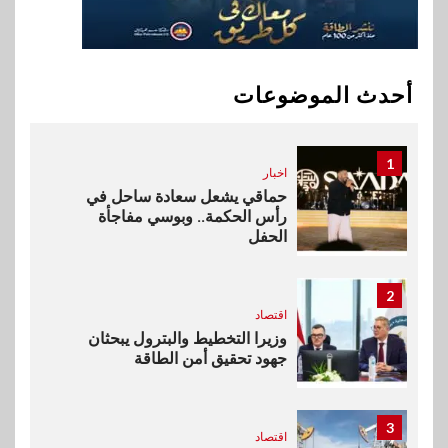
10
سوق وصلة
هواوي: هاتف nova 15
Max بطارية ضخمة وتصميم متين
أحدث الموضوعات
جهازًا مثاليًا للشباب
1
اخبار
حماقي يشعل سعادة ساحل في
رأس الحكمة.. وبوسي مفاجأة
الحفل
2
اقتصاد
وزيرا التخطيط والبترول يبحثان
جهود تحقيق أمن الطاقة
3
اقتصاد