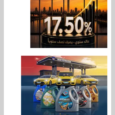
مستهدفات رؤية مصر 2030
7
بنوك
بنك مصر يشارك في فعالية اليوم
العالمي للشباب ويقدم العديد من
العروض المجانية
8
بنوك
بنك QNB مصر يعزز جاهزية
المشروعات الصغيرة والمتوسطة
للنمو والتوسع
9
اخبار
فيكسد مصر و”حلول” تتشاركان
في تطوير أول منصة للسياحة
الصحية في مصر والشرق الأوسط
وأفريقيا Tour4Cure