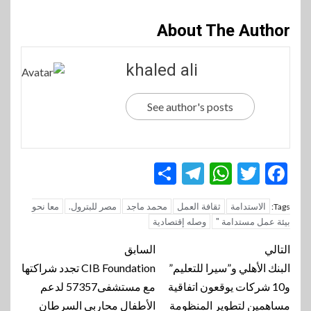
About The Author
khaled ali
See author's posts
Telegram
Share
WhatsApp
Twitter
Facebook
الاستدامة
ثقافة العمل
محمد ماجد
مصر للبترول.
معا نحو
Tags:
بيئة عمل مستدامة "
وصله إقتصادية
تنقل
التالي
السابق
المقالة
البنك الأهلي و”سيرا للتعليم”
CIB Foundation تجدد شراكتها
و10 شركات يوقعون اتفاقية
مع مستشفى57357 لدعم
مساهمين لتطوير المنظومة
الأطفال محاربي السرطان