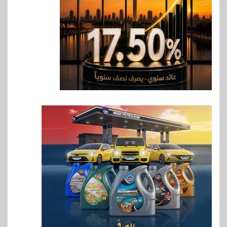
7
سوق وصلة
هواوي: هاتف nova 15
Max بطارية ضخمة وتصميم متين
جهازًا مثاليًا للشباب
8
اقتصاد
إي اف چي فاينانس تستعرض
خطط نمو «بلد» لتعزيز حضورها
في سوق تحويلات المصريين
بالخارج
9
اخبار
بيان توضيحي صادر عن شركة
ناتجاس
10
سوق وصلة