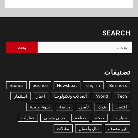
SEARCH
البحث
عن:
تصنيفات
Stories
Science
Newsbeat
english
Business
Tech
World
اتصالات وتكنولوجيا
اخبار
استثمار
اقتصاد
بنوك
تأمين
رياضة
سوق وصلة
سيارات
صحة
صناعة
عربي ودولي
عقارات
غير مصنف
مال وأعمال
مقالات