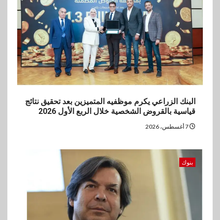
مستهدفات رؤية مصر 2030
4
بنوك
بنك مصر يشارك في فعالية اليوم
العالمي للشباب ويقدم العديد من
العروض المجانية
البنك الزراعي يكرم موظفيه المتميزين بعد تحقيق نتائج
5
بنوك
قياسية بالقروض الشخصية خلال الربع الأول 2026
بنك QNB مصر يعزز جاهزية
7 أغسطس، 2026
المشروعات الصغيرة والمتوسطة
للنمو والتوسع
بنوك