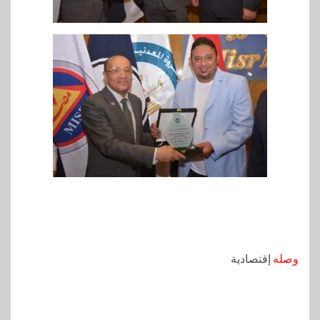
وصله
إقتصادية