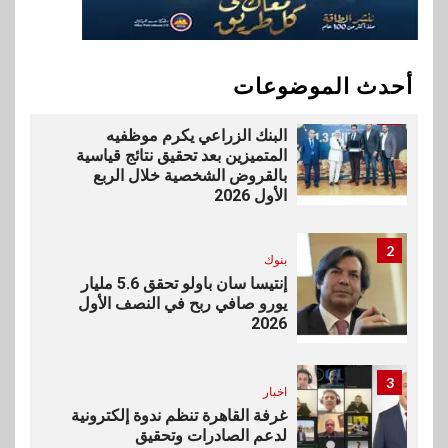
vivo تشعل المنافسة في مصر
مع إطلاق Y500 المزود ببطارية
بسعة 8100 مللي أمبير
أحدث الموضوعات
1
بنوك
البنك الزراعي يكرم موظفيه
المتميزين بعد تحقيق نتائج قياسية
بالقروض الشخصية خلال الربع
الأول 2026
2
بنوك
إنتيسا سان باولو تحقق 5.6 مليار
يورو صافي ربح في النصف الأول
2026
3
اخبار
غرفة القاهرة تنظم ندوة إلكترونية
لدعم الصادرات وتحقيق