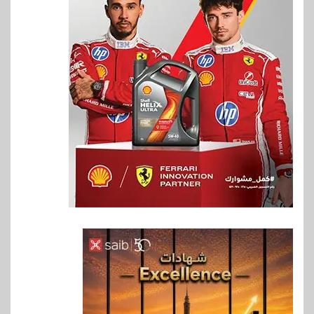
6
اخبار
فيكسد مصر و”حلول” تتشاركان
في تطوير أول منصة للسياحة
الصحية في مصر والشرق الأوسط
وأفريقيا Tour4Cure