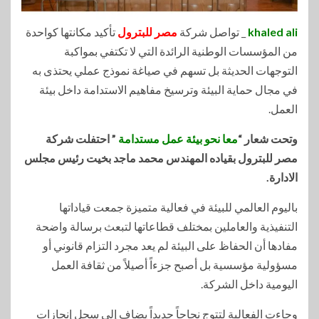
khaled ali
_ تواصل شركة
مصر للبترول
تأكيد مكانتها كواحدة
من المؤسسات الوطنية الرائدة التي لا تكتفي بمواكبة
التوجهات الحديثة بل تسهم في صياغة نموذج عملي يحتذى به
في مجال حماية البيئة وترسيخ مفاهيم الاستدامة داخل بيئة
العمل.
وتحت شعار “
معا نحو بيئة عمل مستدامة
” احتفلت شركة
مصر للبترول بقياده المهندس محمد ماجد بخيت رئيس مجلس
الادارة.
باليوم العالمي للبيئة في فعالية متميزة جمعت قياداتها
التنفيذية والعاملين بمختلف قطاعاتها لتبعث برسالة واضحة
مفادها أن الحفاظ على البيئة لم يعد مجرد التزام قانوني أو
مسؤولية مؤسسية بل أصبح جزءاً أصيلاً من ثقافة العمل
اليومية داخل الشركة.
وجاءت الفعالية لتتوج نجاحاً جديداً يضاف إلى سجل إنجازات