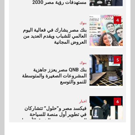
مستهدفات رؤية مصر 2030
4
بنوك
بنك مصر يشارك في فعالية اليوم
العالمي للشباب ويقدم العديد من
العروض المجانية
5
بنوك
بنك QNB مصر يعزز جاهزية
المشروعات الصغيرة والمتوسطة
للنمو والتوسع
6
اخبار
فيكسد مصر و”حلول” تتشاركان
في تطوير أول منصة للسياحة
الصحية في مصر والشرق الأوسط
وأفريقيا Tour4Cure