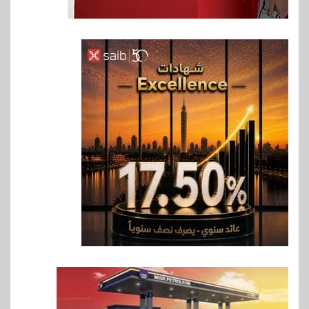
6
اخبار
فيكسد مصر و”حلول” تتشاركان
في تطوير أول منصة للسياحة
الصحية في مصر والشرق الأوسط
وأفريقيا Tour4Cure
7
سوق وصلة
هواوي: هاتف nova 15
Max بطارية ضخمة وتصميم متين
جهازًا مثاليًا للشباب
8
اقتصاد
إي اف چي فاينانس تستعرض
خطط نمو «بلد» لتعزيز حضورها
في سوق تحويلات المصريين
بالخارج