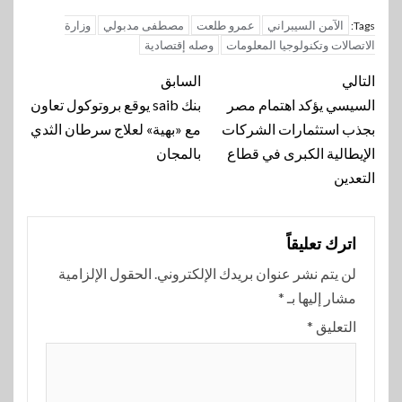
الآمن السيبراني
عمرو طلعت
مصطفى مدبولي
وزارة
Tags:
الاتصالات وتكنولوجيا المعلومات
وصله إقتصادية
تنقل
التالي
السابق
المقالة
السيسي يؤكد اهتمام مصر
بنك saib يوقع بروتوكول تعاون
بجذب استثمارات الشركات
مع «بهية» لعلاج سرطان الثدي
الإيطالية الكبرى في قطاع
بالمجان
التعدين
اترك تعليقاً
لن يتم نشر عنوان بريدك الإلكتروني.
الحقول الإلزامية
مشار إليها بـ
*
التعليق
*