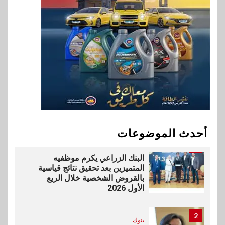
9
اخبار
بيان توضيحي صادر عن شركة
ناتجاس
10
سوق وصلة
vivo تشعل المنافسة في مصر
مع إطلاق Y500 المزود ببطارية
بسعة 8100 مللي أمبير
أحدث الموضوعات
1
بنوك
البنك الزراعي يكرم موظفيه
المتميزين بعد تحقيق نتائج قياسية
بالقروض الشخصية خلال الربع
الأول 2026
2
بنوك