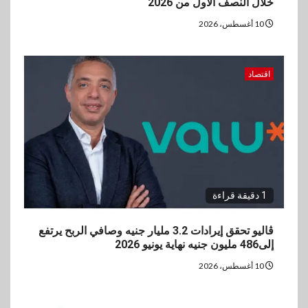
خلال النصف الأول من 2026
بمواصفات استثنائية
10 أغسطس، 2026
5
بنوك
رياضة
وزير الشباب والرياضة يلتقي
اقتصاد
بالرئيس التنفيذي والعضو المنتدب
لبنك saib لبحث تعزيز التعاون
المشترك
1 دقيقة قراءة
ڤاليو تحقق إيرادات 3.2 مليار جنيه وصافي الربح يرتفع
إلى486 مليون جنيه نهاية يونيو 2026
10 أغسطس، 2026