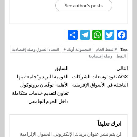
See author's posts
Telegram
Share
WhatsApp
Twitter
Facebook
#النفط الخام
#مجموعة أوبك +
اقتصاد السوق وصله إقتصادية
Tags:
النفط
وصله إقتصادية
تنقل
التالي
السابق
المقالة
AGX تقود توسعات الشركات
القومية للبريد و”جامعة بنها
الناشئة في الأسواق الإفريقية
الأهلية” توقّعان بروتوكول
تعاون لتقديم خدمات متكاملة
داخل الحرم الجامعي
اترك تعليقاً
لن يتم نشر عنوان بريدك الإلكتروني.
الحقول الإلزامية