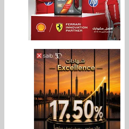
6
اخبار
حماقي يشعل سعادة ساحل في
رأس الحكمة.. وبوسي مفاجأة
الحفل
7
اقتصاد
وزيرا التخطيط والبترول يبحثان
جهود تحقيق أمن الطاقة