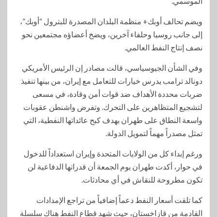
الموسمي.
ويضم تحالف أوبك+ منظمة البلدان المصدرة للبترول “أوبك”،
إلى جانب روسيا وحلفاء آخرين، ويضخ أعضاؤه مجتمعين نحو
نصف إنتاج النفط العالمي.
وفي الشأن الجيوسياسي، قالت مصادر إن الرئيس الأمريكي
دونالد ترامب يدرس خيارات للتعامل مع إيران، من بينها تنفيذ
ضربات محددة الأهداف ضد قوات أمن وقادة، في مسعى
لتشجيع المتظاهرين على التحرك. وتفرض واشنطن عقوبات
واسعة النطاق على طهران بهدف كبح عائداتها النفطية، التي
تمثل مصدراً مهماً لتمويل الدولة.
ورغم إبداء كل من الولايات المتحدة وإيران استعداداً للدخول
في حوار، أكدت طهران يوم الجمعة أن قدراتها الدفاعية لن
تكون مطروحة للنقاش في أي محادثات.
كما تلقت أسعار النفط دعماً إضافياً من تراجع الإمدادات
القادمة من قازاخستان، حيث شهد قطاع النفط هناك سلسلة