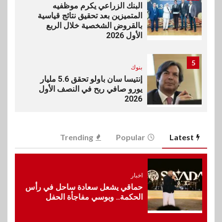
البنك الزراعي يكرم موظفيه
المتميزين بعد تحقيق نتائج قياسية
بالقروض الشخصية خلال الربع
الأول 2026
5
بنوك
إنتيسا سان باولو تحقق 5.6 مليار
يورو صافي ربح في النصف الأول
2026
6
اخبار
Trending
Popular
Latest
غرفة القاهرة تنظم ندوة إلكترونية
لدعم الصادرات وتحقيق
مستهدفات رؤية مصر 2030
اخبار
حماقي يشعل سعادة ساحل في رأس
7
الحكمة.. وبوسي مفاجأة الحفل
بنوك
بنك مصر يشارك في فعالية اليوم
العالمي للشباب ويقدم العديد من