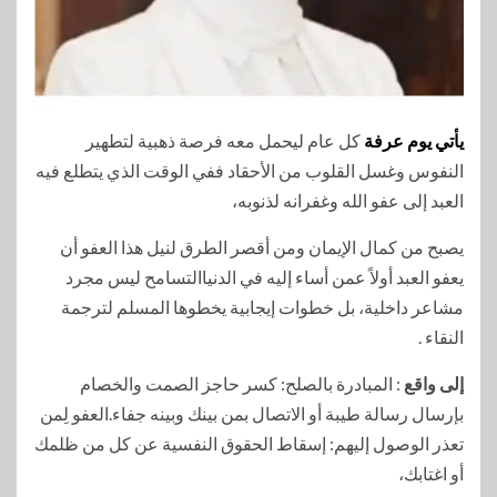
يأتي يوم عرفة
كل عام ليحمل معه فرصة ذهبية لتطهير
النفوس وغسل القلوب من الأحقاد ففي الوقت الذي يتطلع فيه
العبد إلى عفو الله وغفرانه لذنوبه،
يصبح من كمال الإيمان ومن أقصر الطرق لنيل هذا العفو أن
يعفو العبد أولاً عمن أساء إليه في الدنياالتسامح ليس مجرد
مشاعر داخلية، بل خطوات إيجابية يخطوها المسلم لترجمة
النقاء .
إلى واقع
: المبادرة بالصلح: كسر حاجز الصمت والخصام
بإرسال رسالة طيبة أو الاتصال بمن بينك وبينه جفاء.العفو لِمن
تعذر الوصول إليهم: إسقاط الحقوق النفسية عن كل من ظلمك
أو اغتابك،