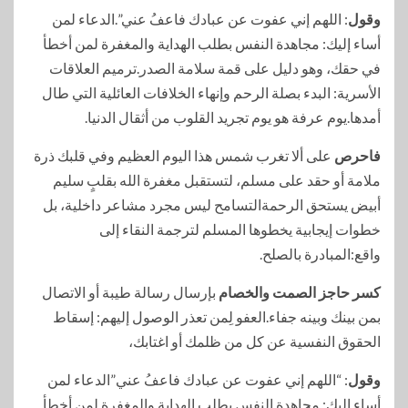
وقول
: اللهم إني عفوت عن عبادك فاعفُ عني”.الدعاء لمن
أساء إليك: مجاهدة النفس بطلب الهداية والمغفرة لمن أخطأ
في حقك، وهو دليل على قمة سلامة الصدر.ترميم العلاقات
الأسرية: البدء بصلة الرحم وإنهاء الخلافات العائلية التي طال
أمدها.يوم عرفة هو يوم تجريد القلوب من أثقال الدنيا.
فاحرص
على ألا تغرب شمس هذا اليوم العظيم وفي قلبك ذرة
ملامة أو حقد على مسلم، لتستقبل مغفرة الله بقلبٍ سليم
أبيض يستحق الرحمةالتسامح ليس مجرد مشاعر داخلية، بل
خطوات إيجابية يخطوها المسلم لترجمة النقاء إلى
واقع:المبادرة بالصلح.
كسر حاجز الصمت والخصام
بإرسال رسالة طيبة أو الاتصال
بمن بينك وبينه جفاء.العفو لِمن تعذر الوصول إليهم: إسقاط
الحقوق النفسية عن كل من ظلمك أو اغتابك،
وقول
: “اللهم إني عفوت عن عبادك فاعفُ عني”الدعاء لمن
أساء إليك: مجاهدة النفس بطلب الهداية والمغفرة لمن أخطأ