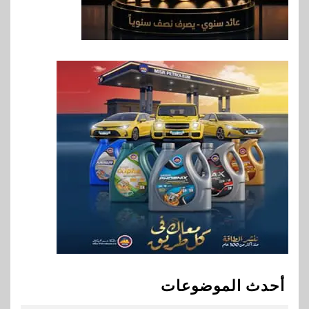
العروض المجانية
8
بنوك
بنك QNB مصر يعزز جاهزية
المشروعات الصغيرة والمتوسطة
للنمو والتوسع
9
اخبار
فيكسد مصر و”حلول” تتشاركان
في تطوير أول منصة للسياحة
الصحية في مصر والشرق الأوسط
وأفريقيا Tour4Cure
10
سوق وصلة
هواوي: هاتف nova 15
Max بطارية ضخمة وتصميم متين
أحدث الموضوعات
جهازًا مثاليًا للشباب