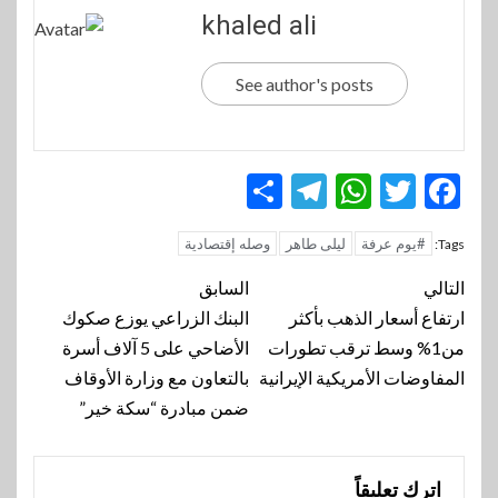
khaled ali
See author's posts
Telegram
Share
WhatsApp
Twitter
Facebook
#يوم عرفة
ليلى طاهر
وصله إقتصادية
Tags:
تنقل
التالي
السابق
المقالة
ارتفاع أسعار الذهب بأكثر
البنك الزراعي يوزع صكوك
من1% وسط ترقب تطورات
الأضاحي على 5 آلاف أسرة
المفاوضات الأمريكية الإيرانية
بالتعاون مع وزارة الأوقاف
ضمن مبادرة “سكة خير”
اترك تعليقاً