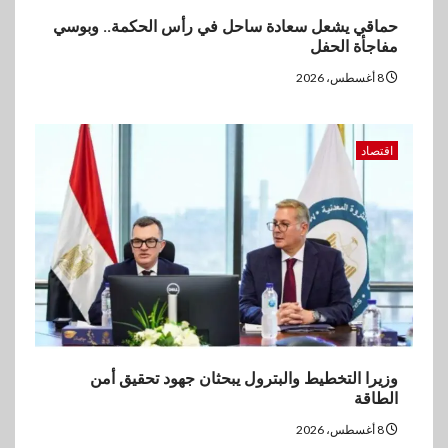
البنك الزراعي يكرم موظفيه
حماقي يشعل سعادة ساحل في رأس الحكمة.. وبوسي
المتميزين بعد تحقيق نتائج قياسية
مفاجأة الحفل
بالقروض الشخصية خلال الربع
الأول 2026
8 أغسطس، 2026
5
بنوك
اقتصاد
إنتيسا سان باولو تحقق 5.6 مليار
يورو صافي ربح في النصف الأول
2026
وزيرا التخطيط والبترول يبحثان جهود تحقيق أمن
الطاقة
8 أغسطس، 2026