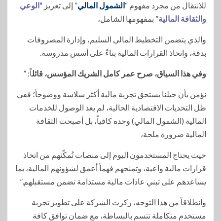
للانتقال من مجرد مفهوم “
الشمول المالي
” إلى تعزيز
“الوعي
والثقافة المالية
” بمفهومها الشامل،
والذي يتضمن التخطيط المالي السليم، وإدارة المصروفات
بدقة، واتخاذ القرارات المالية بناءً على أسس مدروسة.
وفي هذا السياق، صرح عمر كامل الشريك المؤسس، قائل
اً: ”
نؤمن بأن جيلنا يستحق تجربة مالية أكثر سلاسة ووضوحاً؛ ففي
ظل التحديات الاقتصادية الحالية، لم يعد الوصول للخدمات
المالية (الشمول المالي) وحده كافياً، بل أصبحت الثقافة
المالية ضرورة ملحة،
حيث يحتاج المستخدمون اليوم إلى منصات تُمكّنهم من اتخاذ
قرارات مالية واعية، وتمنحهم فهماً أعمق لشؤونهم المالية، بما
يساعدهم على تبني عادات مالية مستدامة تضمن مستقبلهم.”
وانطلاقاً من هذا التوجه، ركزت الشركة على تطوير تجربة
مستخدم متكاملة تتسم بالبساطة، مع ضمان توافق كافة