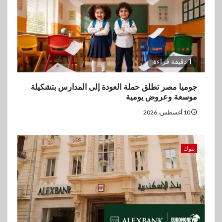
3
اقتصاد
ڤاليو تحقق إيرادات 3.2 مليار جنيه
وصافي الربح يرتفع إلى486
مليون جنيه نهاية يونيو 2026
1 دقيقة قراءة
4
عقارات
جوميا مصر تطلق حملة العودة إلى المدارس بتشكيلة
مدينة مصر تسجل مبيعات بقيمة
موسعة وعروض يومية
28.4 مليار جنيه خلال النصف
الأول من 2026
10 أغسطس، 2026
5
سوق وصلة
بنوك
vivo تعيد تعريف مفهوم الفئة
المتوسطة مع إطلاق Y500
بمواصفات استثنائية