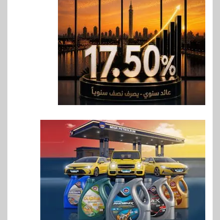
بالرئيس التنفيذي والعضو المنتدب
لبنك saib لبحث تعزيز التعاون
المشترك
7
اخبار
حماقي يشعل سعادة ساحل في
رأس الحكمة.. وبوسي مفاجأة
الحفل
8
اقتصاد
وزيرا التخطيط والبترول يبحثان
جهود تحقيق أمن الطاقة
9
اقتصاد
ارتفاع أسعار النفط مع تصاعد
المخاوف بشأن مستقبل الملاحة
في مضيق هرمز