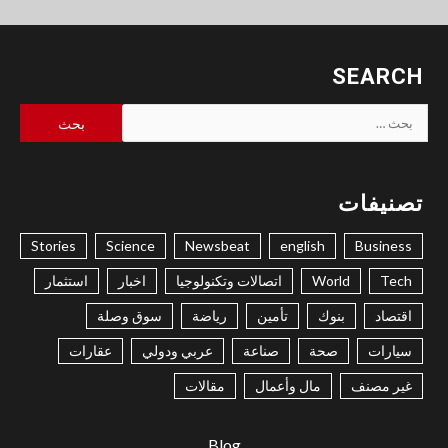
SEARCH
البحث
عن:
تصنيفات
Stories
Science
Newsbeat
english
Business
Tech
World
اتصالات وتكنولوجيا
اخبار
استثمار
اقتصاد
بنوك
تأمين
رياضة
سوق وصلة
سيارات
صحة
صناعة
عربي ودولي
عقارات
غير مصنف
مال وأعمال
مقالات
Blog