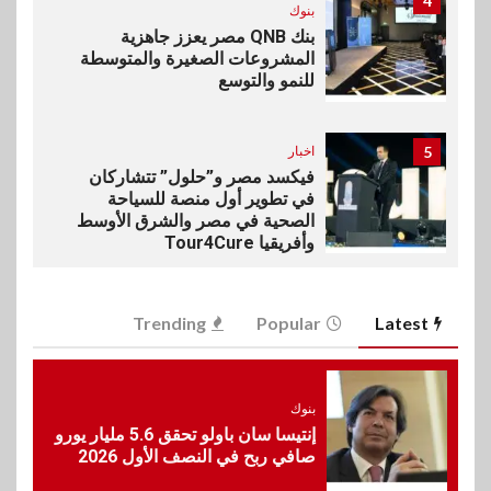
4
بنوك
بنك QNB مصر يعزز جاهزية
المشروعات الصغيرة والمتوسطة
للنمو والتوسع
5
اخبار
فيكسد مصر و”حلول” تتشاركان
في تطوير أول منصة للسياحة
الصحية في مصر والشرق الأوسط
وأفريقيا Tour4Cure
6
سوق وصلة
Trending
Popular
Latest
هواوي: هاتف nova 15
Max بطارية ضخمة وتصميم متين
جهازًا مثاليًا للشباب
بنوك
إنتيسا سان باولو تحقق 5.6 مليار يورو
7
اقتصاد
صافي ربح في النصف الأول 2026
إي اف چي فاينانس تستعرض