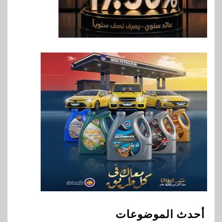
خطط نمو «بلد» لتعزيز حضورها
في سوق تحويلات المصريين
بالخارج
8
اخبار
بيان توضيحي صادر عن شركة
ناتجاس
9
سوق وصلة
vivo تشعل المنافسة في مصر
مع إطلاق Y500 المزود ببطارية
بسعة 8100 مللي أمبير
10
بنوك
تأمين
نكست وكاف للتأمين يطلقان
تحالفًا استراتيجيًا لتقديم حلول
أحدث الموضوعات
تأمينية متكاملة لعملاء البنك