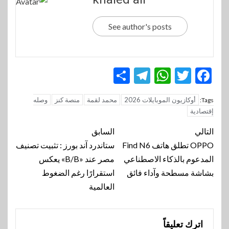
See author's posts
Telegram
Share
WhatsApp
Twitter
Facebook
أوكازيون الموبايلات 2026
محمد لقمة
منصة كنز
وصله
Tags:
إقتصادية
تنقل
التالي
السابق
المقالة
OPPO تطلق هاتف Find N6
ستاندرد آند بورز : تثبيت تصنيف
المدعوم بالذكاء الاصطناعي
مصر عند «B/B» يعكس
بشاشة مسطحة وآداء فائق
استقرارًا رغم الضغوط
العالمية
اترك تعليقاً