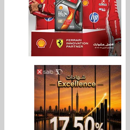
6
سوق وصلة
هواوي: هاتف nova 15
Max بطارية ضخمة وتصميم متين
جهازًا مثاليًا للشباب
7
اقتصاد
إي اف چي فاينانس تستعرض