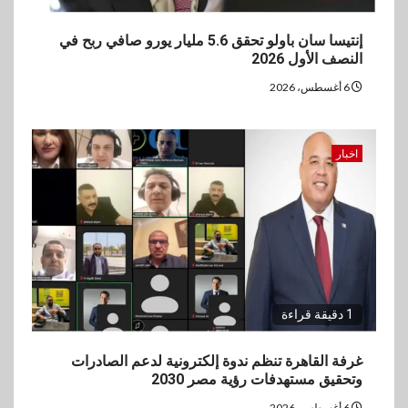
4
بنوك
بنك QNB مصر يعزز جاهزية
إنتيسا سان باولو تحقق 5.6 مليار يورو صافي ربح في
المشروعات الصغيرة والمتوسطة
النصف الأول 2026
للنمو والتوسع
6 أغسطس، 2026
5
اخبار
فيكسد مصر و”حلول” تتشاركان
اخبار
في تطوير أول منصة للسياحة
الصحية في مصر والشرق الأوسط
وأفريقيا Tour4Cure
1 دقيقة قراءة
غرفة القاهرة تنظم ندوة إلكترونية لدعم الصادرات
وتحقيق مستهدفات رؤية مصر 2030
6 أغسطس، 2026