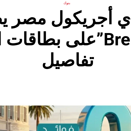
بنوك
ي أجريكول مصر ي
عرض“Break”على بطاقات
تفاصيل