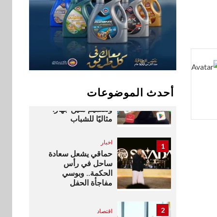
فيكسد مصر و”حلول”
9
تتشاركان في تطوير
أول منصة للسياحة
الصحية في مصر
والشرق الأوسط
وأفريقيا Tour4Cure
سوق وصلة
10
هواوي: هاتف nova 15
أحدث الموضوعات
Max بطارية ضخمة
وتصميم متين جهازًا
مثاليًا للشباب
اخبار
1
حماقي يشعل سعادة
ساحل في رأس
الحكمة.. وبوسي
مفاجأة الحفل
2
اقتصاد