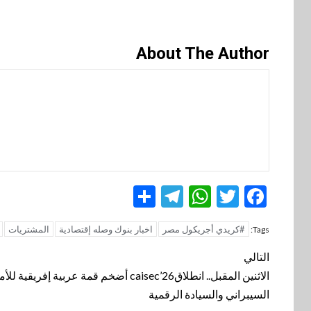
About The Author
Telegram
Share
WhatsApp
Twitter
Facebook
#كريدي أجريكول مصر
اخبار بنوك وصله إقتصادية
المشتريات
Tags:
تنقل
التالي
المقالة
الاثنين المقبل.. انطلاقcaisec’26 أضخم قمة عربية إفريقية لل
السيبراني والسيادة الرقمية