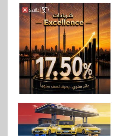
اخبار
6
غرفة القاهرة تنظم
ندوة إلكترونية لدعم
الصادرات وتحقيق
مستهدفات رؤية مصر
2030
بنوك
7
بنك مصر يشارك في
فعالية اليوم العالمي
للشباب ويقدم العديد
من العروض المجانية
بنوك
8
بنك QNB مصر يعزز
جاهزية المشروعات
الصغيرة والمتوسطة
للنمو والتوسع
اخبار