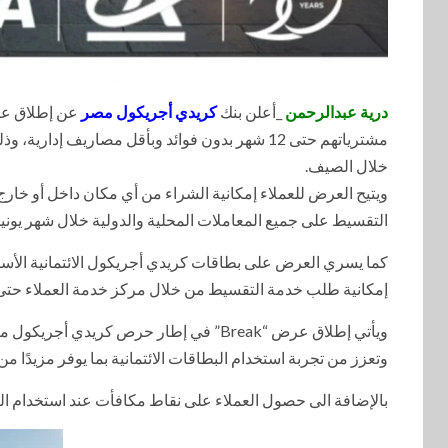
درية عبدالرحمن
_أعلن بنك
كريدي أجريكول مصر
مشترياتهم حتى 12 شهر بدون فوائد وبأقل مصاريف 
خلال الصيف.
ويتيح العرض للعملاء إمكانية الشراء من أي مكان داخل أو خارج
التقسيط على جميع المعاملات المحلية والدولية خلال شهر يونيو 2026، بحد أدنى 3,000 جنيه مصري للمعامل
كما يسري العرض على بطاقات كريدي أجريكول الائتمانية الأساسي
إمكانية طلب خدمة التقسيط من خلال مركز خدمة العملاء حتى 29 يونيو 2026
ويأتي إطلاق عرض “Break” في إطار حرص كر
وتعزز من تجربة استخدام البطاقات الائتمانية بما يوفر مزيدًا م
بالإضافة الى حصول العملاء على نقاط مكافأت عند استخدام البطاقات ف