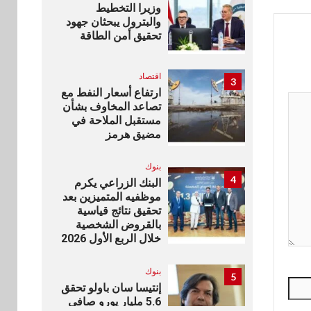
وزيرا التخطيط
والبترول يبحثان جهود
تحقيق أمن الطاقة
اقتصاد
3
ارتفاع أسعار النفط مع
تصاعد المخاوف بشأن
مستقبل الملاحة في
مضيق هرمز
بنوك
4
البنك الزراعي يكرم
موظفيه المتميزين بعد
تحقيق نتائج قياسية
بالقروض الشخصية
خلال الربع الأول 2026
بنوك
5
إنتيسا سان باولو تحقق
5.6 مليار يورو صافي