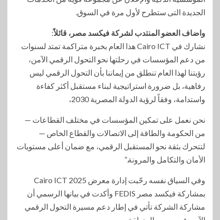
الجديدة التى ستطرح لأول مرة في السوق.
واضاف العضو المنتدب لشركة فيكسد مصر، قائلاً
:
نشارك في Cairo ICT هذا العام بخبرة متراكمة تمتد لسنوات
من دعم المؤسسات في رحلتها نحو التحول الرقمي الآمن،
رؤيتنا لهذا العام تنطلق من إيماننا بأن التحول الرقمي ليس
رفاهية، بل ضرورة استراتيجية لبناء مستقبل أكثر كفاءة
واستدامة، وفقاً لرؤية الدولة المصرية 2030،
نحن نعمل على تمكين المؤسسات في مختلف القطاعات —
من الحكومة والطاقة إلى الاتصالات والقطاع الخاص —
لتتحرك بثقة نحو المستقبل الرقمي، مع ضمان أعلى مستويات
الأمان والتكامل والمرونة.”
وفي السياق نفسه رحّبت إدارة معرض Cairo ICT 2025
بمشاركة فيكسد مصر FEDIS وأكدت في بيانها الرسمي أن
مشاركة الشركة تأتي في إطار دعم مسيرة التحول الرقمي
الآمن في مصر والمنطقة،