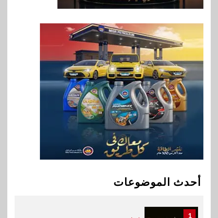
8
بنوك
بنك QNB مصر يعزز جاهزية
المشروعات الصغيرة والمتوسطة
للنمو والتوسع
9
اخبار
فيكسد مصر و”حلول” تتشاركان
في تطوير أول منصة للسياحة
الصحية في مصر والشرق الأوسط
وأفريقيا Tour4Cure
10
سوق وصلة
هواوي: هاتف nova 15
Max بطارية ضخمة وتصميم متين
أحدث الموضوعات
جهازًا مثاليًا للشباب
1