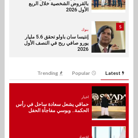
بالقروض الشخصية خلال الربع
الأول 2026
5
بنوك
إنتيسا سان باولو تحقق 5.6 مليار
يورو صافي ربح في النصف الأول
2026
6
اخبار
Trending
Popular
Latest
غرفة القاهرة تنظم ندوة إلكترونية
لدعم الصادرات وتحقيق
مستهدفات رؤية مصر 2030
اخبار
حماقي يشعل سعادة ساحل في رأس
7
الحكمة.. وبوسي مفاجأة الحفل
بنوك
بنك مصر يشارك في فعالية اليوم
العالمي للشباب ويقدم العديد من
العروض المجانية
اقتصاد