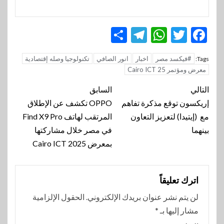
Telegram
Share
WhatsApp
Twitter
Facebook
#فيكسد مصر
اخبار
انور الصافي
تكنولوجيا وصله إقتصادية
Tags:
معرض ومؤتمر Cairo ICT 25
تنقل
التالي
السابق
المقالة
إريكسون توقع مذكرة تفاهم
OPPO تكشف عن الإطلاق
مع (إيتيدا) لتعزيز التعاون
المرتقب لهاتف Find X9 Pro
بينهما
في مصر خلال مشاركتها
بمعرض Cairo ICT 2025
اترك تعليقاً
لن يتم نشر عنوان بريدك الإلكتروني.
الحقول الإلزامية
مشار إليها بـ
*