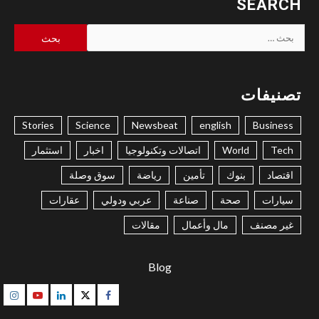
SEARCH
البحث
عن:
تصنيفات
Stories
Science
Newsbeat
english
Business
Tech
World
اتصالات وتكنولوجيا
اخبار
استثمار
اقتصاد
بنوك
تأمين
رياضة
سوق وصلة
سيارات
صحة
صناعة
عربي ودولي
عقارات
غير مصنف
مال وأعمال
مقالات
Blog
gram
Youtube
Linkedin
Twitter
Facebook