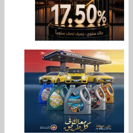
7
بنوك
بنك مصر يشارك في فعالية اليوم
العالمي للشباب ويقدم العديد من
العروض المجانية
8
بنوك
بنك QNB مصر يعزز جاهزية
المشروعات الصغيرة والمتوسطة
للنمو والتوسع
9
اخبار
فيكسد مصر و”حلول” تتشاركان
في تطوير أول منصة للسياحة
الصحية في مصر والشرق الأوسط
وأفريقيا Tour4Cure
10
سوق وصلة