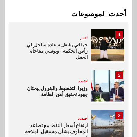
هواوي: هاتف nova 15
Max بطارية ضخمة وتصميم متين
أحدث الموضوعات
جهازًا مثاليًا للشباب
1
اخبار
حماقي يشعل سعادة ساحل في
رأس الحكمة.. وبوسي مفاجأة
الحفل
2
اقتصاد
وزيرا التخطيط والبترول يبحثان
جهود تحقيق أمن الطاقة
3
اقتصاد
ارتفاع أسعار النفط مع تصاعد
المخاوف بشأن مستقبل الملاحة