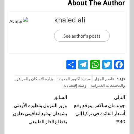
About The Author
khaled ali
See author's posts
Telegram
Share
WhatsApp
Twitter
Facebook
عاصم الجزار
مدنية أكتوبر الجديدة
وزارة الإسكان والمرافق
Tags:
والمجتمعات العمرانية
وصله إقتصادية
تنقل
التالي
السابق
المقالة
جولدمان ساكس يتوقع رفع
وزير البترول ونظيره الأردني
أسعار الفائدة في تركيا إلى
يشهدان توقيع اتفاقيتي تعاون
40%
بقطاع الغاز الطبيعي