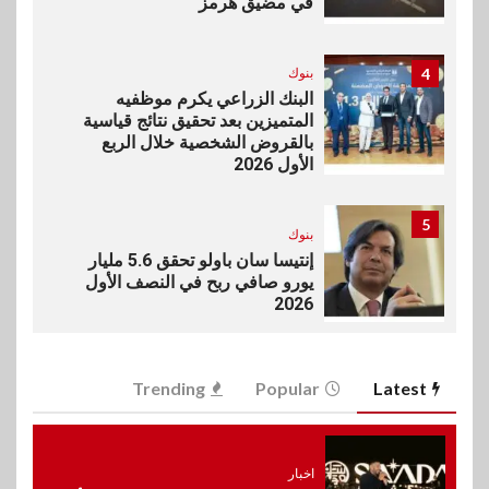
في مضيق هرمز
4
بنوك
البنك الزراعي يكرم موظفيه
المتميزين بعد تحقيق نتائج قياسية
بالقروض الشخصية خلال الربع
الأول 2026
5
بنوك
إنتيسا سان باولو تحقق 5.6 مليار
يورو صافي ربح في النصف الأول
2026
6
اخبار
Trending
Popular
Latest
غرفة القاهرة تنظم ندوة إلكترونية
لدعم الصادرات وتحقيق
مستهدفات رؤية مصر 2030
اخبار