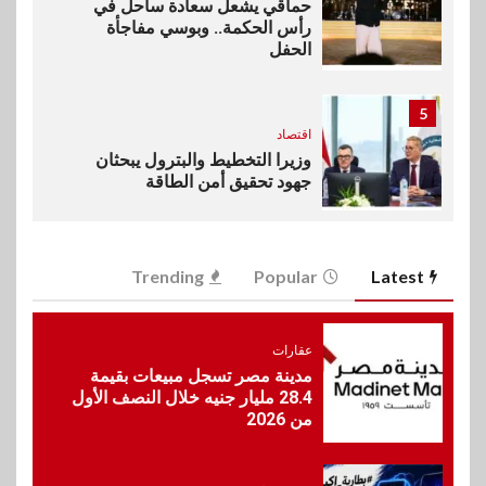
حماقي يشعل سعادة ساحل في
رأس الحكمة.. وبوسي مفاجأة
الحفل
5
اقتصاد
وزيرا التخطيط والبترول يبحثان
جهود تحقيق أمن الطاقة
6
اقتصاد
Trending
Popular
Latest
ارتفاع أسعار النفط مع تصاعد
المخاوف بشأن مستقبل الملاحة
في مضيق هرمز
عقارات
مدينة مصر تسجل مبيعات بقيمة
28.4 مليار جنيه خلال النصف الأول
7
بنوك
من 2026
البنك الزراعي يكرم موظفيه
المتميزين بعد تحقيق نتائج قياسية
بالقروض الشخصية خلال الربع