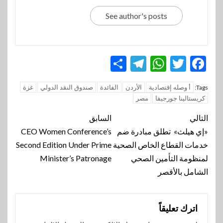
See author's posts
Telegram
Share
WhatsApp
Twitter
Facebook
أ وصله إقتصادية
الأردن
الفائدة
صندوق النقد الدولي
غزة
Tags:
كريستالينا جورجيفا
مصر
تنقل
التالي
السابق
المقالة
«إي هيلث» تطلق مبادرة ضم
CEO Women Conference’s
خدمات القطاع الخاص الصحية
Second Edition Under Prime
لمنظومة التأمين الصحي
Minister’s Patronage
الشامل بالأقصر
اترك تعليقاً