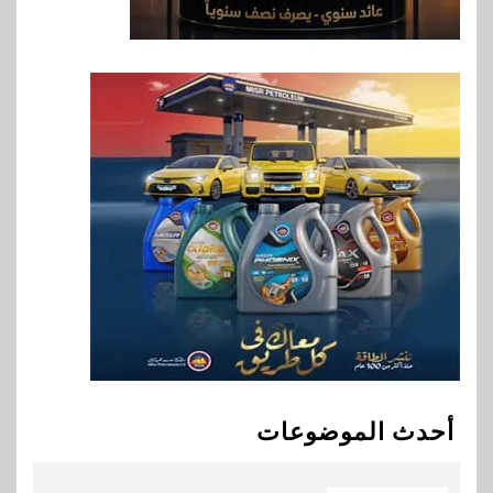
الأول 2026
8
بنوك
إنتيسا سان باولو تحقق 5.6 مليار
يورو صافي ربح في النصف الأول
2026
9
اخبار
غرفة القاهرة تنظم ندوة إلكترونية
لدعم الصادرات وتحقيق
مستهدفات رؤية مصر 2030
10
بنوك
بنك مصر يشارك في فعالية اليوم
العالمي للشباب ويقدم العديد من
أحدث الموضوعات
العروض المجانية