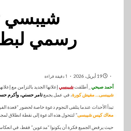
شيبسي تط
رسمي لبطولة كأ
19 أبريل، 2026
1 دقيقة قراءة
أحمد صبحي
_ أطلقت
شيبسي
إعلانها الجديد بالتزامن مع إعلا
شيبسى… مفيش كورة
، في عمل يجمع
تامر حسني، وأكرم حسني
تبدأ الأحداث عندما يتلقى النجوم دعوة خاصة لحضور “قعدة ال
معاك كيس شيبسى
” لتتحول هذه الدعوة إلى نقطة انطلاق لمج
حيث يرفض الجميع فكرة أن يكونوا “مدعوين” فقط، في انعكاس و