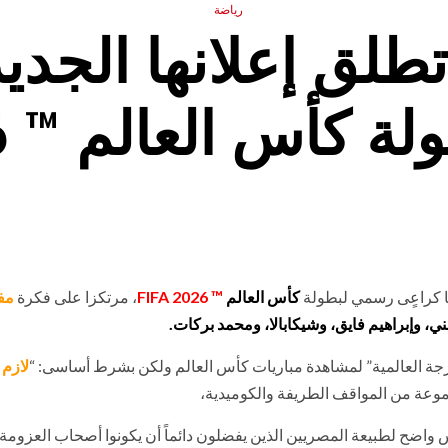
رياضة
لق إعلانها الجديد
س العالم ™️ FIFA 2026
نها كراعٍى رسمي لبطولة
كأس
العالم
™️
FIFA 2026
، مرتكزا على فكرة
مف
، وإبراهيم فايق، وشيكابالا، ومحمد بركات.
فرجة العالمية” لمشاهدة مباريات كأس العالم ولكن بشرط أساسى: “
لازم 
موعة من المواقف الطريفة والكوميدية،
اضح لطبيعة المصريين الذين يفضلون دائماً أن يكونوا أصحاب العزومة و