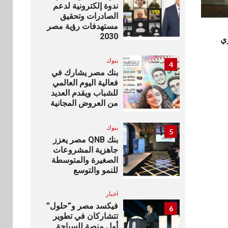
ندوة إلكترونية لدعم
الصادرات وتحقيق
مستهدفات رؤية مصر
2030
ري
بنوك
4
بنك مصر يشارك في
فعالية اليوم العالمي
للشباب ويقدم العديد
من العروض المجانية
بنوك
5
بنك QNB مصر يعزز
جاهزية المشروعات
الصغيرة والمتوسطة
للنمو والتوسع
اخبار
فيكسد مصر و”حلول”
6
تتشاركان في تطوير
أول منصة للسياحة