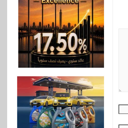
سوق وصلة
7
هواوي: هاتف nova 15
Max بطارية ضخمة
وتصميم متين جهازًا
مثاليًا للشباب
اقتصاد
8
إي اف چي فاينانس
تستعرض خطط نمو
«بلد» لتعزيز حضورها
في سوق تحويلات
المصريين بالخارج
9
اخبار
بيان توضيحي صادر عن
شركة ناتجاس