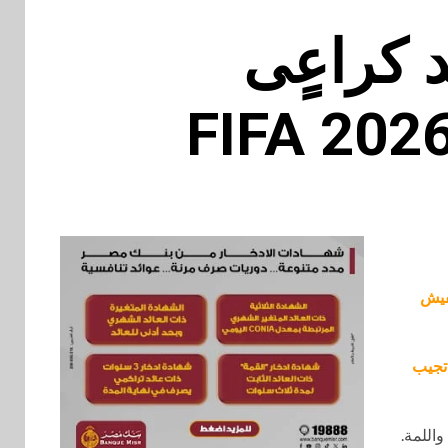
 كراعٍى
يش
تجيب
اللمة.