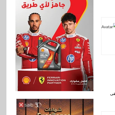
اخبار
فيكسد مصر و”حلول”
6
تتشاركان في تطوير
قى
أول منصة للسياحة
الصحية في مصر
والشرق الأوسط
وأفريقيا Tour4Cure