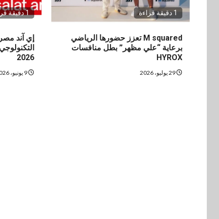
1 دقيقة قراءة
1 دقيقة قراءة
M squared تعزز حضورها الرياضي
إي آند مصر
برعاية “علي مظهر” بطل منافسات
التكنولوجي
2026
HYROX
29 يوليو، 2026
9 يونيو، 2026