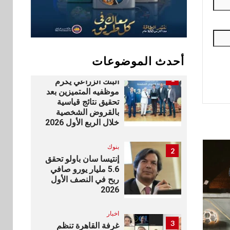
سوق وصلة
10
vivo تشعل المنافسة
في مصر مع إطلاق
Y500 المزود ببطارية
بسعة 8100 مللي أمبير
أحدث الموضوعات
بنوك
1
البنك الزراعي يكرم
موظفيه المتميزين بعد
تحقيق نتائج قياسية
بالقروض الشخصية
خلال الربع الأول 2026
بنوك
2
إنتيسا سان باولو تحقق
5.6 مليار يورو صافي
ربح في النصف الأول
2026
اخبار
3
غرفة القاهرة تنظم