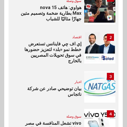
سوق وصلة
هواوي: هاتف nova 15
Max بطارية ضخمة وتصميم متين
جهازًا مثاليًا للشباب
2
اقتصاد
إي اف چي فاينانس تستعرض
خطط نمو «بلد» لتعزيز حضورها
في سوق تحويلات المصريين
بالخارج
3
اخبار
بيان توضيحي صادر عن شركة
ناتجاس
4
سوق وصلة
vivo تشعل المنافسة في مصر