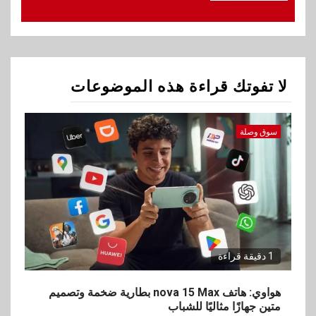
1
سوق وصلة
هواوي: هاتف nova 15
Max بطارية ضخمة وتصميم متين
جهازًا مثاليًا للشباب
لا تفوتك قراءة هذه الموضوعات
2
اقتصاد
إي اف چي فاينانس تستعرض
خطط نمو «بلد» لتعزيز حضورها
سوق وصلة
في سوق تحويلات المصريين
بالخارج
3
اخبار
بيان توضيحي صادر عن شركة
ناتجاس
1 دقيقة قراءة
4
هواوي: هاتف nova 15 Max بطارية ضخمة وتصميم
سوق وصلة
متين جهازًا مثاليًا للشباب
vivo تشعل المنافسة في مصر