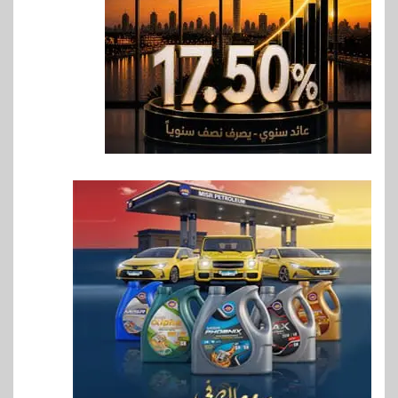
6
اقتصاد
رئيس مجلس القضاء الأعلى يوقّع
بروتوكول تعاون مع البريد لتقديم
خدمة الإعلان الإلكتروني المسجل
7
اخبار
RAKICT تعلن عن شراكة
استراتيجية مع MCS لإطلاق
محفظة التدريب الرسمية
لكاسبرسكي