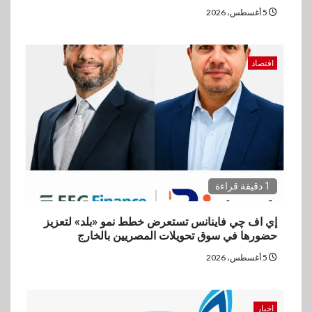
مع إطلاق Y500 المزود ببطارية
5 أغسطس، 2026
بسعة 8100 مللي أمبير
اقتصاد
5
بنوك
تأمين
نكست وكاف للتأمين يطلقان
تحالفًا استراتيجيًا لتقديم حلول
تأمينية متكاملة لعملاء البنك
1 دقيقة قراءة
إي اف چي فاينانس تستعرض خطط نمو «بلد» لتعزيز
حضورها في سوق تحويلات المصريين بالخارج
5 أغسطس، 2026
اخبار