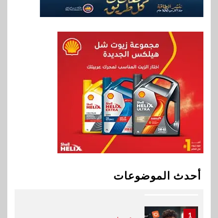
8
بنوك
بنك الإسكندرية يطلق الحساب
الجاري “ابدأ” اليومي
9
اخبار
سيارات
راية للمباني الذكية وSungrow
تعززان مكانة Electra كأسرع
شبكة لشحن المركبات الكهربائية
في مصر
10
بنوك
البنك الأهلي يعين عمرو السُلمي
أحدث الموضوعات
رئيسًا تنفيذيًا للمعاملات المصرفية
الدولية
1