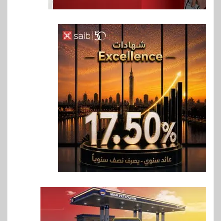
6
بنوك
بنك مصر يشارك في فعالية اليوم
العالمي للشباب ويقدم العديد من
العروض المجانية
7
بنوك
بنك QNB مصر يعزز جاهزية
المشروعات الصغيرة والمتوسطة
للنمو والتوسع
8
اخبار
فيكسد مصر و”حلول” تتشاركان
في تطوير أول منصة للسياحة
الصحية في مصر والشرق الأوسط