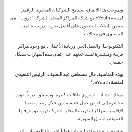
وبموجب هذا الاتفاق، ستدمج الشركتان المحتوى الرقمي
لمنصة eYouth مع شبكة المراكز المحلية لشركة “دروب”، مما
يضمن للطلاب الحصول على أفضل تجربة تدريب عالمية
المستوى في مجالات
التكنولوجيا، والعمل الحر، وريادة الأعمال، مع وجود مراكز
قريبة ومنتشرة لمساعدتهم على إتقان هذه المهارات بشكل
حقيقي.
بهذه المناسبة، قال مصطفى عبد اللطيف، الرئيس التنفيذي
لمنصة eYouth: “
يمتلك الشباب السوري طاقات كبيرة، ويستحق تدريباً يقوده
مباشرة إلى فرص عمل حقيقية. من خلال ربط منصتنا
الإقليمية بمراكز التدريب المحلية لشركة دروب ومعرفتها
العميقة بالسوق السورية،
سنقدم برامج تساعد الشباب فعلياً على بناء المهارات التي