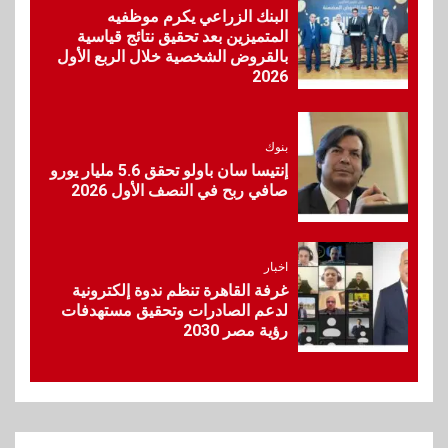
البنك الزراعي يكرم موظفيه
وأفريقيا Tour4Cure
المتميزين بعد تحقيق نتائج قياسية
بالقروض الشخصية خلال الربع الأول
9
2026
سوق وصلة
هواوي: هاتف nova 15
Max بطارية ضخمة وتصميم متين
جهازًا مثاليًا للشباب
بنوك
إنتيسا سان باولو تحقق 5.6 مليار يورو
صافي ربح في النصف الأول 2026
10
اقتصاد
إي اف چي فاينانس تستعرض
خطط نمو «بلد» لتعزيز حضورها
اخبار
في سوق تحويلات المصريين
غرفة القاهرة تنظم ندوة إلكترونية
بالخارج
لدعم الصادرات وتحقيق مستهدفات
رؤية مصر 2030
1
اقتصاد
وزيرا التخطيط والبترول يبحثان
جهود تحقيق أمن الطاقة