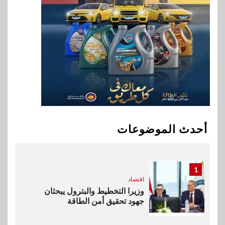
وأفريقيا Tour4Cure
9
سوق وصلة
هواوي: هاتف nova 15
Max بطارية ضخمة وتصميم متين
جهازًا مثاليًا للشباب
10
اقتصاد
إي اف چي فاينانس تستعرض
خطط نمو «بلد» لتعزيز حضورها
أحدث الموضوعات
في سوق تحويلات المصريين
بالخارج
1
اقتصاد
وزيرا التخطيط والبترول يبحثان
جهود تحقيق أمن الطاقة