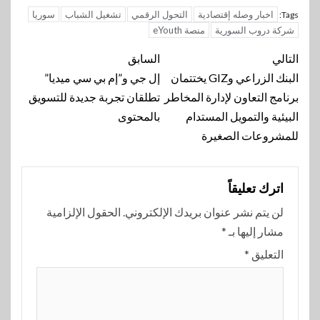
اخبار وصله إقتصادية
التحول الرقمي
تشغيل الشباب
سوريا
Tags:
شركة دروب السورية
منصة eYouth
تنقل
التالي
السابق
المقالة
البنك الزراعي وGIZ يختتمان
إل جي و”إم بي سي ميديا”
برنامج التعاون لإدارة المخاطر
تطلقان تجربة جديدة للتسويق
البيئية والتمويل المستدام
بالمحتوى
للمشروعات الصغيرة
اترك تعليقاً
لن يتم نشر عنوان بريدك الإلكتروني.
الحقول الإلزامية
مشار إليها بـ
*
التعليق
*