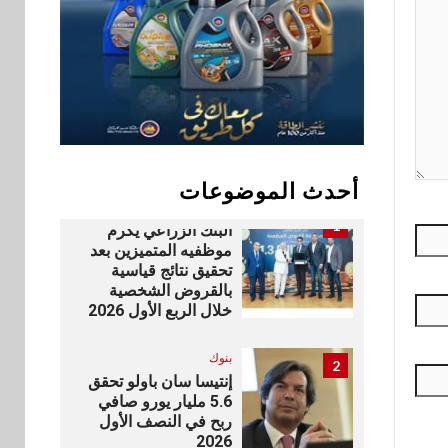
شركة ناتجاس
سوق وصلة
10
vivo تشعل المنافسة
في مصر مع إطلاق
Y500 المزود ببطارية
بسعة 8100 مللي أمبير
أحدث الموضوعات
بنوك
1
البنك الزراعي يكرم
موظفيه المتميزين بعد
تحقيق نتائج قياسية
بالقروض الشخصية
خلال الربع الأول 2026
بنوك
2
إنتيسا سان باولو تحقق
5.6 مليار يورو صافي
ربح في النصف الأول
2026