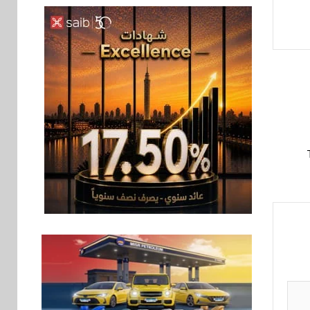
أول منصة للسياحة
الصحية في مصر
والشرق الأوسط
وأفريقيا Tour4Cure
سوق وصلة
7
هواوي: هاتف nova 15
Max بطارية ضخمة
وتصميم متين جهازًا
مثاليًا للشباب
T
اقتصاد
8
إي اف چي فاينانس
تستعرض خطط نمو
«بلد» لتعزيز حضورها
في سوق تحويلات
المصريين بالخارج
9
اخبار
بيان توضيحي صادر عن