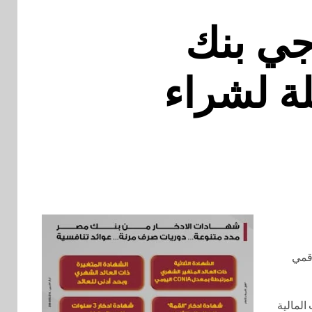
جي بنك
لة لشراء
قمي
المالية